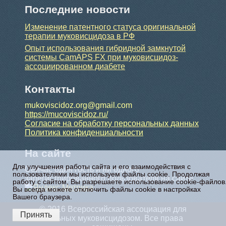
Последние новости
Изменение патентного статуса оригинальной
терапии муковисцидоза в РФ
Опыт использования гибридной замкнутой
системы CamAPS FX при муковисцидоз-
ассоциированном диабете
Контакты
mukoviscidoz.org@gmail.com
https://mucoviscidoz.ru/
Согласие на обработку персональных данных
Политика конфиденциальности
На сайте
Для улучшения работы сайта и его взаимодействия с
Сейчас один гость и ни одного
пользователями мы используем файлы cookie. Продолжая
зарегистрированного пользователя на сайте
работу с сайтом, Вы разрешаете использование cookie-файлов
Вы всегда можете отключить файлы cookie в настройках
Вашего браузера.
© 2016 Всероссийская ассоциация для
Принять
больных муковисцидозом. Все права