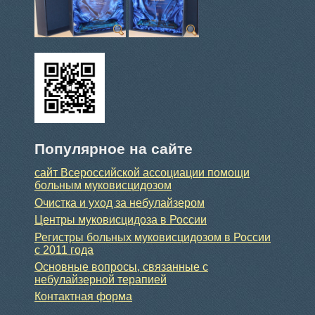
Популярное на сайте
сайт Всероссийской ассоциации помощи
больным муковисцидозом
Очистка и уход за небулайзером
Центры муковисцидоза в России
Регистры больных муковисцидозом в России
с 2011 года
Основные вопросы, связанные с
небулайзерной терапией
Контактная форма