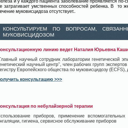
елеза и у каждого пациента заболевание проявляется по-с
е затрагивает умственных способностей ребенка. В то 
ечение муковисцидоза отсутствует..
КОНСУЛЬТИРУЕМ ПО ВОПРОСАМ, СВЯЗАН
МУКОВИСЦИДОЗОМ
онсультационную линию ведет Наталия Юрьевна Каш
Главный научный сотрудник лаборатории генетической э
енетический научный центр", член рабочих групп экспертов
егистру Европейского общества по муковисцидозу (ECFS), д
олучить консультацию >>>
онсультация по небулайзерной терапии
спользование приборов, применение вспомогательных
нгаляции, гигиена, сервисное обслуживание приборов