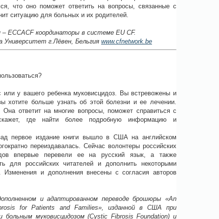
ся, что оно поможет ответить на вопросы, связанные с
нит ситуацию для больных и их родителей.
ан – ECCACF координаторы в системе EU CF.
а Университет г.Лёвен, Бельгия
www.cfnetwork.be
 пользоваться?
с или у вашего ребенка муковисцидоз. Вы встревожены и
вы хотите больше узнать об этой болезни и ее лечении.
. Она ответит на многие вопросы, поможет справиться с
скажет, где найти более подробную информацию и
зад первое издание книги вышло в США на английском
огократно переиздавалась. Сейчас волонтеры российских
дов впервые перевели ее на русский язык, а также
ать для российских читателей и дополнить некоторыми
. Изменения и дополнения внесены с согласия авторов
дополненном и адаптированном переводе брошюры «An
Fibrosis for Patients and Families», изданной в США при
больным муковисцидозом (Cystic Fibrosis Foundation) и