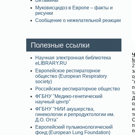
Витамины
Муковисцидоз в Европе – факты и
рисунки
Сообщение о нежелательной реакции
Полезные ссылки
Научная электронная библиотека
М
eLIBRARY.RU
2
Европейское респираторное
з
общество (European Respiratory
о
society)
"
п
Российское респираторное общество
т
ФГБНУ "Медико-генетический
Д
научный центр"
о
ФГБНУ "НИИ акушерства,
н
гинекологии и репродуктологии им.
т
Д.О. Отта"
С
п
Европейский пульмонологический
п
фонд (European Lung Foundation)