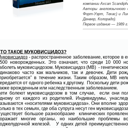
компании Axcan Scandiph
Авторы англоязычного 
Форт-Уэрт, Техас) и Ли
Денвер, Колорадо).
Первое издание — 1989 г.
ЧТО ТАКОЕ МУКОВИСЦИДОЗ?
уковисцидоз
- распространенное заболевание, которое в е
500 новорожденных. Это означает, что среди 10 000 
аболеть муковисцидозом. Муковисцидоз (МВ) - генетическ
динаково часто как мальчиков, так и девочек. Дети ро
приобретается" в течение жизни. Таким образом, МВ нел
ередается от одного ребенка к другому. Поскольку дети р
акже врожденным или наследственным заболеванием.
ети болеют муковисцидозом в том случае, если они пол
дному от каждого из родителей. Индивидуумы, унаслед
азываются «носителями муковисцидоза». Они вполне здо
олько в тех семьях, где оба супруга несут ген муковисцидоз
уществует большое разнообразие клинических проявлен
оражает многие органы, но наибольшие проблемы во
оджелудочной железой. У одних детей преимущественно 