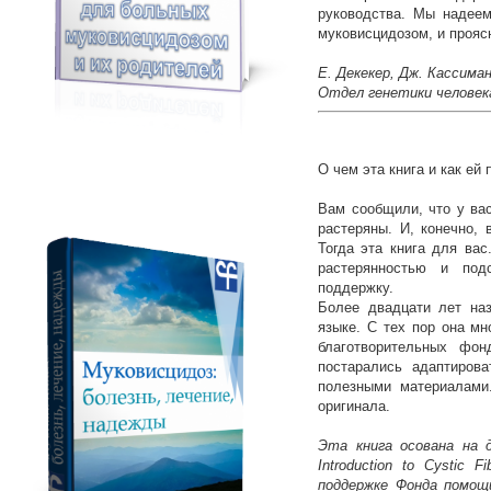
руководства. Мы надеем
муковисцидозом, и прояс
Е. Декекер, Дж. Кассим
Отдел генетики человек
О чем эта книга и как ей
Вам сообщили, что у ва
растеряны. И, конечно, 
Тогда эта книга для вас
растерянностью и под
поддержку.
Более двадцати лет на
языке. С тех пор она мн
благотворительных фон
постарались адаптиров
полезными материалами
оригинала.
Эта книга осована на 
Introduction to Cystic 
поддержке Фонда помощи 