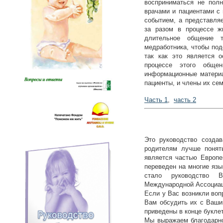
восприниматься не пол
врачами и пациентами с
событием, а представля
за разом в процессе ж
длительное общение 
медработника, чтобы под
так как это является 
процессе этого общен
информационные материа
пациенты, и члены их сем
Часть 1
,
часть 2
Это руководство созда
родителям лучше понять
является частью Европ
переведен на многие язы
стало руководство В
Международной Ассоциа
Если у Вас возникли воп
Вам обсудить их с Ваш
приведены в конце буклет
Мы выражаем благодарно