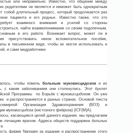
ностью или неправильно. Известно, что общение между
 их родителями не является и неможет быть однократным
ет собой длительный процесс, который продолжается раз
изни пациента и его родных. Известно также, что это
требует взаимного внимания и усилий со стороны
строиться, найти взаимопонимание со своим подопечным,
основным в его работе. Возникает вопрос, может ли в
ия присутствовать некое вспомогательное пособие,
лы в письменном виде, чтобы их могли использовать и
ей, и сами медработники.
валось, чтобы помочь
больным муковисцидозом
и их
, с каким заболеванием они столкнулись. Этот буклет
ейской Программы по Борьбе с
муковисцидозом
. Он уже
ки и распространяется в разных странах. Основой текста
семирной Организации Здравоохранения (ВОЗ) и
ции
муковисцидоза
(кистозного фиброза) (ICF(M)A).
росы, касающиеся целей данного издания, мы предлагаем
им лечащим врачом. Адреса обществ поддержки больных
а.
сть фирме Nanogen за издание и распространение этого