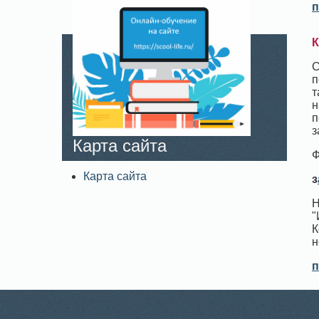
п
К
С
п
т
н
п
з
Карта сайта
Ф
Карта сайта
з
Н
"
К
н
п