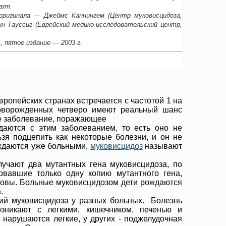
arm.
оригинала — Джеймс Каннингем (Центр муковисцидоза,
нн Тауссиг (Еврейский медико-исследовательский центр,
, пятое издание — 2003 г.
вропейских странах встречается с частотой 1 на
новорожденных четверо имеют реальный шанс
ое заболевание, поражающее
ждаются с этим заболеванием, то есть оно не
ьзя подцепить как некоторые болезни, и он не
ождаются уже больными,
муковисцидоз
называют
учают два мутантных гена муковисцидоза, по
овавшие только одну копию мутантного гена,
ровы. Больные муковисцидозом дети рождаются
а.
ий муковисцидоза у разных больных. Болезнь
зникают с легкими, кишечником, печенью и
нарушаются легкие, у других - поджелудочная