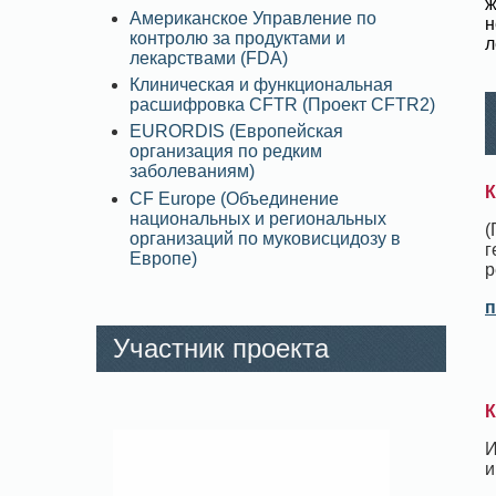
ж
Американское Управление по
н
контролю за продуктами и
л
лекарствами (FDA)
Клиническая и функциональная
расшифровка CFTR (Проект CFTR2)
EURORDIS (Европейская
организация по редким
заболеваниям)
К
CF Europe (Объединение
национальных и региональных
(
организаций по муковисцидозу в
г
Европе)
р
п
Участник проекта
К
И
и