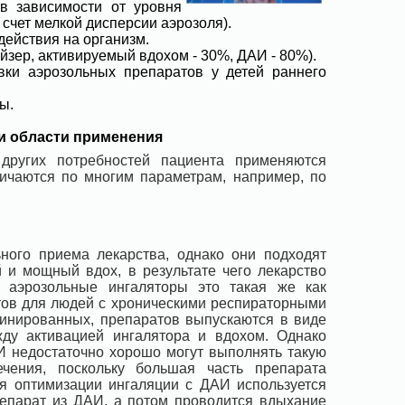
 зависимости от уровня
счет мелкой дисперсии аэрозоля).
ействия на организм.
зер, активируемый вдохом - 30%, ДАИ - 80%).
ки аэрозольных препаратов у детей раннего
ы.
 и области применения
 других потребностей пациента применяются
ичаются по многим параметрам, например, по
ного приема лекарства, однако они подходят
й и мощный вдох, в результате чего лекарство
е аэрозольные ингаляторы это такая же как
ов для людей с хроническими респираторными
бинированных, препаратов выпускаются в виде
ду активацией ингалятора и вдохом. Однако
АИ недостаточно хорошо могут выполнять такую
ечения, поскольку большая часть препарата
ля оптимизации ингаляции с ДАИ используется
репарат из ДАИ, а потом проводится вдыхание