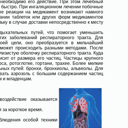
е необходимо его действие. При этом лечебный
ь быстро. При ингаляционном лечении побочные
е реакции на медикамент возникают намного
ании таблеток или других форм медикаментов
льку в случае доставки непосредственно к месту
ыхательных путей, что помогает уменьшить
их заболеваний респираторного тракта. Для
воей цели, оно преобразуется в мельчайший
 может происходить разными методами. После
лизистую оболочку респираторного тракта. Куда
висит от размера его частиц. Частицы крупного
са, ротоглотке, гортани, трахее. Более мелкие
ьных путей: бронхи, бронхиолы, альвеолы. Для
вать аэрозоль с большим содержанием частиц
м и младенцам.
здействие оказывается
.
 за короткое время.
людения особой техники