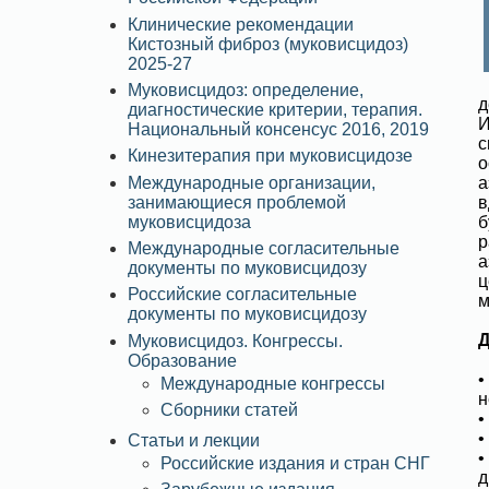
Клинические рекомендации
Кистозный фиброз (муковисцидоз)
2025-27
Муковисцидоз: определение,
д
диагностические критерии, терапия.
И
Национальный консенсус 2016, 2019
с
Кинезитерапия при муковисцидозе
о
Международные организации,
а
занимающиеся проблемой
в
муковисцидоза
б
р
Международные согласительные
а
документы по муковисцидозу
ц
Российские согласительные
м
документы по муковисцидозу
Д
Муковисцидоз. Конгрессы.
Образование
•
Международные конгрессы
н
Сборники статей
•
•
Статьи и лекции
•
Российские издания и стран СНГ
д