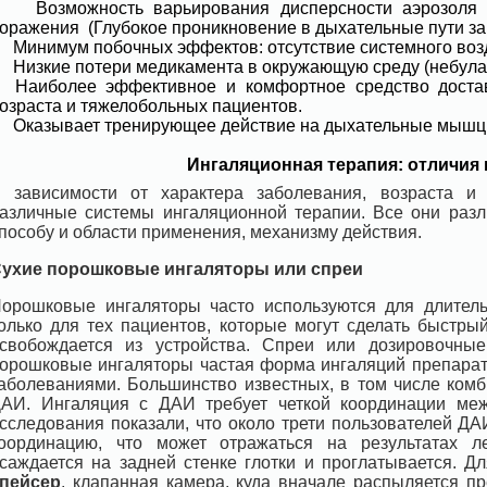
 Возможность варьирования дисперсности аэрозоля в
оражения (Глубокое проникновение в дыхательные пути за 
 Минимум побочных эффектов: отсутствие системного возд
 Низкие потери медикамента в окружающую среду (небулай
 Наиболее эффективное и комфортное средство достав
озраста и тяжелобольных пациентов.
 Оказывает тренирующее действие на дыхательные мышц
Ингаляционная терапия: отличия
 зависимости от характера заболевания, возраста и
азличные системы ингаляционной терапии. Все они разл
пособу и области применения, механизму действия.
ухие порошковые ингаляторы или спреи
орошковые ингаляторы часто используются для длитель
олько для тех пациентов, которые могут сделать быстры
свобождается из устройства. Спреи или дозировочны
орошковые ингаляторы частая форма ингаляций препарат
аболеваниями. Большинство известных, в том числе ком
АИ. Ингаляция с ДАИ требует четкой координации меж
сследования показали, что около трети пользователей Д
оординацию, что может отражаться на результатах л
саждается на задней стенке глотки и проглатывается. Д
пейсер
, клапанная камера, куда вначале распыляется п