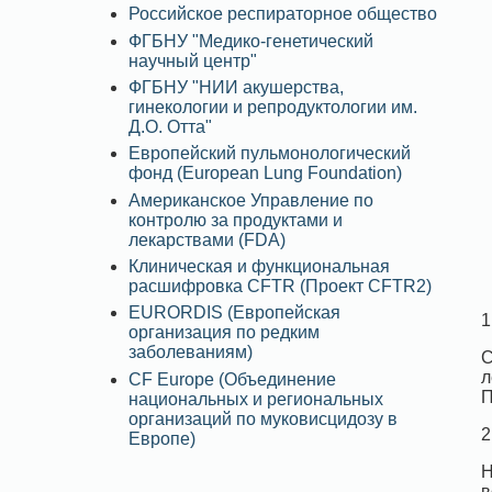
Российское респираторное общество
ФГБНУ "Медико-генетический
научный центр"
ФГБНУ "НИИ акушерства,
гинекологии и репродуктологии им.
Д.О. Отта"
Европейский пульмонологический
фонд (European Lung Foundation)
Американское Управление по
контролю за продуктами и
лекарствами (FDA)
Клиническая и функциональная
расшифровка CFTR (Проект CFTR2)
EURORDIS (Европейская
1
организация по редким
заболеваниям)
С
л
CF Europe (Объединение
П
национальных и региональных
организаций по муковисцидозу в
2
Европе)
Н
в