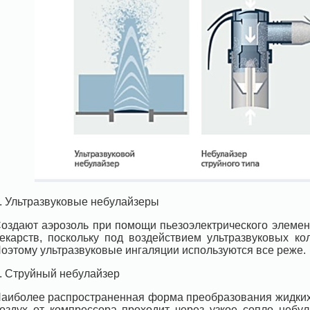
. Ультразвуковые небулайзеры
оздают аэрозоль при помощи пьезоэлектрического элемент
екарств, поскольку под воздействием ультразвуковых ко
оэтому ультразвуковые ингаляции используются все реже.
. Струйный небулайзер
аиболее распространенная форма преобразования жидких 
оздух от компрессора проходит через узкое сопло небу