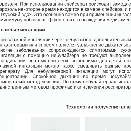
эрозоля. При использовании спейсера происходит замедл
эрозоль некоторое время находится в камере спейсера, и 
 глубокий вдох. Это особенно важно при применении инга
 минимуму побочных эффектов из-за осаждения медикамент
лажные ингаляции
ри влажной ингаляции через небулайзер, дополнительны
нгаляторами или спреем является увлажнение дыхательных
ногие заболевания сопровождаются симптомами сухос
нгаляции с помощью небулайзера не требуют выполнен
оординации, поэтому они легко выполнимы для детей, п
лажной ингаляции можно также смешивать разные преп
репарату. Для небулайзерной ингаляции могут испо
онцентрации. Спокойное дыхание во время небулайз
омфортный метод лечения. Поэтому небулайзерная ингал
динственным методом профилактики и лечения респиратор
Технологии получения вла