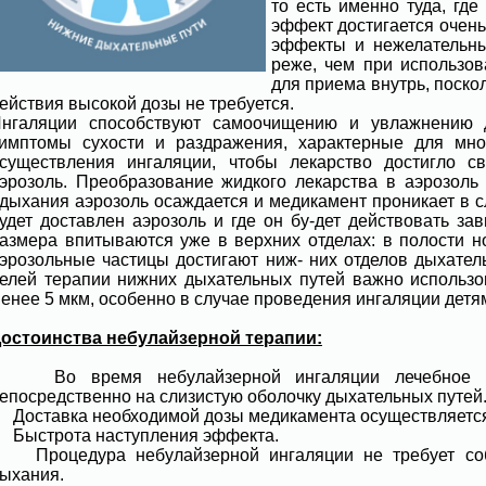
то есть именно туда, гд
эффект достигается очен
эффекты и нежелательны
реже, чем при использов
для приема внутрь, поско
ействия высокой дозы не требуется.
нгаляции способствуют самоочищению и увлажнению д
имптомы сухости и раздражения, характерные для мног
существления ингаляции, чтобы лекарство достигло с
эрозоль. Преобразование жидкого лекарства в аэрозоль
дыхания аэрозоль осаждается и медикамент проникает в с
удет доставлен аэрозоль и где он бу-дет действовать за
азмера впитываются уже в верхних отделах: в полости но
эрозольные частицы достигают ниж- них отделов дыхател
елей терапии нижних дыхательных путей важно использо
енее 5 мкм, особенно в случае проведения ингаляции детя
остоинства небулайзерной терапии:
 Во время небулайзерной ингаляции лечебное во
епосредственно на слизистую оболочку дыхательных путей
 Доставка необходимой дозы медикамента осуществляется
 Быстрота наступления эффекта.
 Процедура небулайзерной ингаляции не требует соб
ыхания.