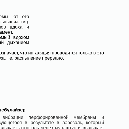
емы, от его
льных частиц.
нов вдоха и
амент.
уемый вдохом
ый дыханием
начает, что ингаляция проводится только в это
а, т.е. распыление прервано.
небулайзер
ой вибрации перфорированной мембраны и
ующегося в результате в аэрозоль, который
 вдыхает аэрозоль через мундштук и выдыхает