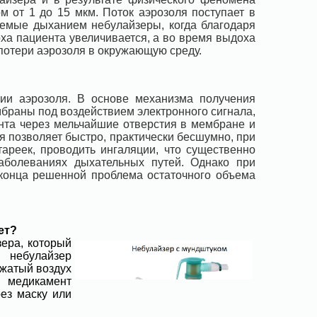
м от 1 до 15 мкм. Поток аэрозоля поступает в
емые дыханием небулайзеры, когда благодаря
ха пациента увеличивается, а во время выдоха
потери аэрозоля в окружающую среду.
ии аэрозоля. В основе механизма получения
раны под воздействием электронного сигнала,
нта через мельчайшие отверстия в мембране и
я позволяет быстро, практически бесшумно, при
ареек, проводить ингаляции, что существенно
аболеваниях дыхательных путей. Однако при
конца решенной проблема остаточного объема
ет?
зера, который
 небулайзер
сжатый воздух
медикамент
ез маску или