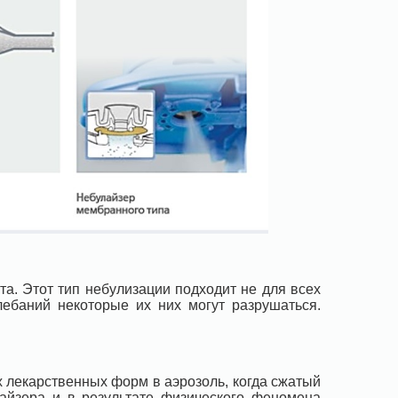
а. Этот тип небулизации подходит не для всех
лебаний некоторые их них могут разрушаться.
лекарственных форм в аэрозоль, когда сжатый
лайзера и в результате физического феномена