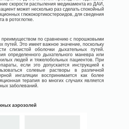
ение скорости распыления медикамента из ДАИ,
пациент может несколько раз сделать спокойный
ляционных глюкокортикостероидов, для сведения
а в ротоглотке.
м преимуществом по сравнению с порошковыми
 путей. Это имеет важное значение, поскольку
ти слизистой оболочки дыхательных путей.
ия определенного дыхательного маневра или
ожилых людей и тяжелобольных пациентов. При
араты, если это допускается инструкцией к
льзоваться солевые растворы в различной
ерной ингаляции воспринимается как более
яционная терапия во многих случаях является
ных заболеваний.
жных аэрозолей