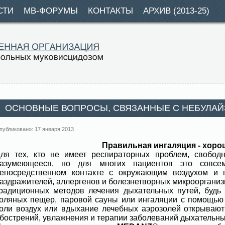
СТИ
МВ-ФОРУМЫ
КОНТАКТЫ
АРХИВ (2013-25)
ОСНОВНЫЕ ВОПРОСЫ, СВЯЗАННЫЕ С НЕБУЛАЙ
публиковано: 17 января 2013
Правильная ингаляция - хоро
ля тех, кто не имеет респираторных проблем, свобод
азумеющееся, но для многих пациентов это совсе
епосредственном контакте с окружающим воздухом и 
аздражителей, аллергенов и болезнетворных микроорганиз
радиционных методов лечения дыхательных путей, будь 
оляных пещер, паровой сауны или ингаляции с помощью
оли воздух или вдыхание лечебных аэрозолей открывают
бострений, увлажнения и терапии заболеваний дыхательных