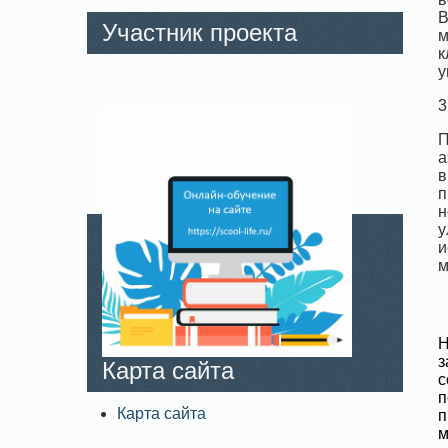
В
Участник проекта
м
к
у
3
П
а
в
п
н
у
и
м
Н
з
Карта сайта
с
Карта сайта
п
м