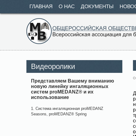
ГЛАВНАЯ
О НАС
ДОКУМЕНТЫ
НОВО
Видеоролики
О
Представляем Вашему вниманию
новую линейку и
нгаляционных
систем proMEDANZ®
и их
Д
использование
р
н
1. Система ингаляционная proMEDANZ
р
Seasons, proMEDANZ® Spring
т
с
с
о