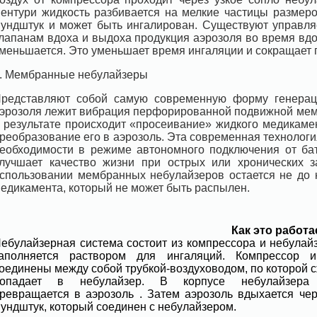
ентури жидкость разбивается на мелкие частицы размеро
ундштук и может быть ингалирован. Существуют управля
лапанам вдоха и выдоха продукция аэрозоля во время вдо
меньшается. Это уменьшает время ингаляции и сокращает 
. Мембранные небулайзеры
редставляют собой самую современную форму генерац
эрозоля лежит вибрация перфорированной подвижной мемб
 результате происходит «просеивание» жидкого медикаме
реобразование его в аэрозоль. Эта современная технологи
еобходимости в режиме автономного подключения от бат
лучшает качество жизни при острых или хронических з
спользовании мембранных небулайзеров остается не до 
едикамента, который не может быть распылен.
Как это работа
ебулайзерная система состоит из компрессора и небулай
аполняется раствором для ингаляций. Компрессор и
оединены между собой трубкой-воздуховодом, по которой 
попадает в небулайзер. В корпусе небулайзера 
ревращается в аэрозоль . Затем аэрозоль вдыхается чер
ундштук, который соединен с небулайзером.