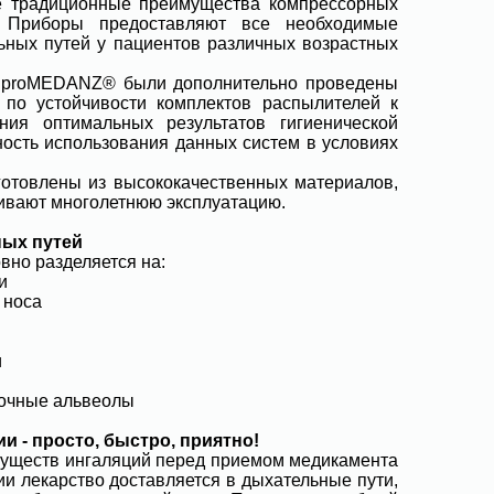
е традиционные преимущества компрессорных
. Приборы предоставляют все необходимые
ьных путей у пациентов различных возрастных
м proMEDANZ® были дополнительно проведены
по устойчивости комплектов распылителей к
ния оптимальных результатов гигиенической
ность использования данных систем в условиях
товлены из высококачественных материалов,
живают многолетнюю эксплуатацию.
ых путей
вно разделяется на:
и
 носа
и
гочные альвеолы
и - просто, быстро, приятно!
уществ ингаляций перед приемом медикамента
ии лекарство доставляется в дыхательные пути,