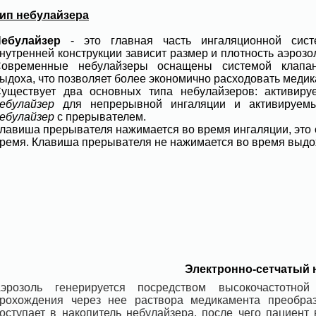
ип небулайзера
ебулайзер
- это главная часть ингаляционной сист
нутренней конструкции зависит размер и плотность аэрозо
овременные небулайзеры оснащены системой клапа
ыдоха, что позволяет более экономично расходовать медик
уществует два основных типа небулайзеров: активир
ебулайзер
для непрерывной ингаляции и активируем
ебулайзер
с прерывателем.
лавиша прерывателя нажимается во время ингаляции, это оз
ремя. Клавиша прерывателя не нажимается во время выдох
Электронно-сетчатый 
эрозоль генерируется посредством высокочастотн
рохождения через нее раствора медикамента преобраз
оступает в накопитель небулайзера, после чего пациент