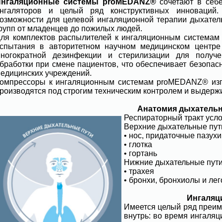
Ингаляционные системы proMEDANZ®
сочетают в себ
нгаляторов и целый ряд конструктивных инноваций
озможности для целевой ингаляционной терапии дыхател
рупп от младенцев до пожилых людей.
ля комплектов распылителей к ингаляционным система
спытания в авторитетном научном медицинском центре 
ногократной дезинфекции и стерилизации для получе
бработки при смене пациентов, что обеспечивает безопас
едицинских учреждений.
омпрессоры к ингаляционным системам proMEDANZ® изго
роизводятся под строгим техническим контролем и выдер
Анатомия дыхательн
Респираторный тракт усло
Верхние дыхательные пут
• нос, придаточные пазухи
• глотка
• гортань
Нижние дыхательные пут
• трахея
• бронхи, бронхиолы и ле
Ингаляци
Имеется целый ряд преим
внутрь: во время ингаляц