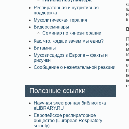
а
Респираторная и нутритивная
а
поддержка
и
к
Муколитическая терапия
Видеосеминары
В
Семинар по кинезитерапии
П
Как, что, когда и зачем мы едим?
и
Витамины
м
И
Муковисцидоз в Европе – факты и
к
рисунки
в
Сообщение о нежелательной реакции
п
к
к
е
Полезные ссылки
Научная электронная библиотека
eLIBRARY.RU
Европейское респираторное
общество (European Respiratory
society)