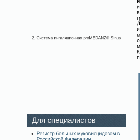
и
в
г
Д
и
м
2. Система ингаляционная proMEDANZ® Sinus
о
м
К
п
Для специалистов
Регистр больных муковисцидозом в
Российской Федерации