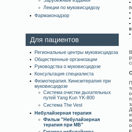
Зарубежные издания
•
Лекции по муковисцидозу
п
•
Фармаконадзор
•
•
в
•
Для пациентов
Региональные центры муковисцидоза
В
р
Общественные организации
с
Руководства о муковисцидозе
С
Консультация специалиста
Физиотерапия. Кинезитерапия при
П
муковисцидозе
т
Система очистки дыхательных
о
путей Yang Kun YK-800
п
з
Система The Vest
Д
Небулайзерная терапия
и
Фильм "Небулайзерная
к
терапия при МВ"
о
с
Гигиена небулайзера