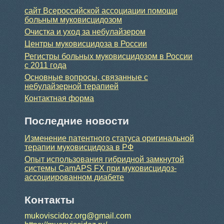
сайт Всероссийской ассоциации помощи
больным муковисцидозом
Очистка и уход за небулайзером
Центры муковисцидоза в России
Регистры больных муковисцидозом в России
с 2011 года
Основные вопросы, связанные с
небулайзерной терапией
Контактная форма
Последние новости
Изменение патентного статуса оригинальной
терапии муковисцидоза в РФ
Опыт использования гибридной замкнутой
системы CamAPS FX при муковисцидоз-
ассоциированном диабете
Контакты
mukoviscidoz.org@gmail.com