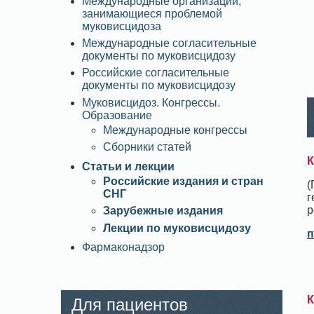
Международные организации,
занимающиеся проблемой
муковисцидоза
Международные согласительные
документы по муковисцидозу
Российские согласительные
документы по муковисцидозу
Муковисцидоз. Конгрессы.
Образование
Международные конгрессы
Сборники статей
К
Статьи и лекции
Российские издания и стран
(
СНГ
г
р
Зарубежные издания
Лекции по муковисцидозу
п
Фармаконадзор
К
Для пациентов