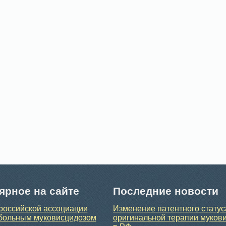
ярное на сайте
Последние новости
российской ассоциации
Изменение патентного статус
больным муковисцидозом
оригинальной терапии муков