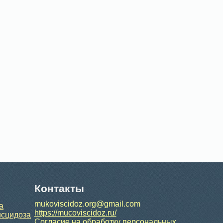
Контакты
mukoviscidoz.org@gmail.com
а
https://mucoviscidoz.ru/
исцидоза
Согласие на обработку персональных