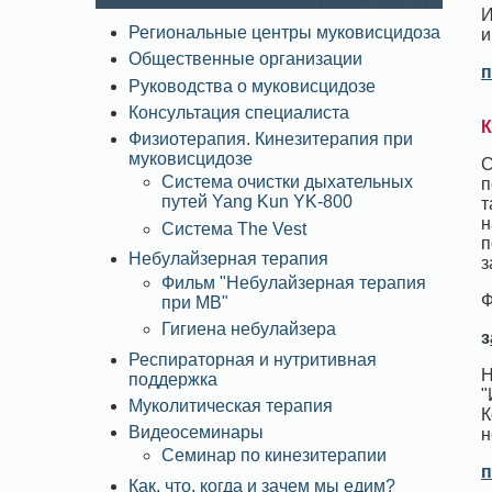
И
Региональные центры муковисцидоза
и
Общественные организации
п
Руководства о муковисцидозе
Консультация специалиста
К
Физиотерапия. Кинезитерапия при
муковисцидозе
С
Система очистки дыхательных
п
путей Yang Kun YK-800
т
н
Система The Vest
п
Небулайзерная терапия
з
Фильм "Небулайзерная терапия
Ф
при МВ"
Гигиена небулайзера
з
Респираторная и нутритивная
Н
поддержка
"
Муколитическая терапия
К
Видеосеминары
н
Семинар по кинезитерапии
п
Как, что, когда и зачем мы едим?