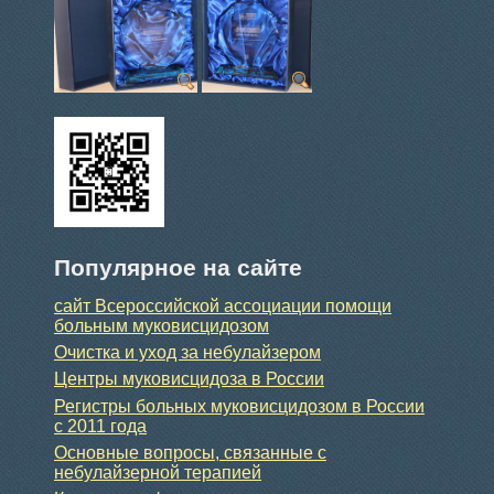
Популярное на сайте
сайт Всероссийской ассоциации помощи
больным муковисцидозом
Очистка и уход за небулайзером
Центры муковисцидоза в России
Регистры больных муковисцидозом в России
с 2011 года
Основные вопросы, связанные с
небулайзерной терапией