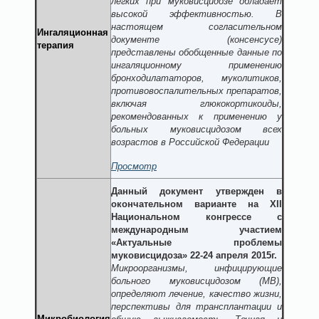
легких при муковисцидозе обладает
высокой эффективностью. В
настоящем согласительном
Ингаляционная
документе (консенсусе)
терапия
представлены обобщенные данные по
ингаляционному применению
бронходилататоров, муколитиков,
противовоспалительных препаратов,
включая глюкокортикоиды,
рекомендованных к применению у
больных муковисцидозом всех
возрастов в Российской Федерации
Просмотр
Данный документ утвержден в
окончательном варианте на XII
Национальном конгрессе с
международным участием
«Актуальные проблемы
муковисцидоза» 22-24 апреля 2015г.
Микроорганизмы, инфицирующие
больного муковисцидозом (МВ),
определяют лечение, качество жизни,
перспективы для трансплантации и
Микробиология