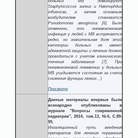
больных МВ доминируют
Staphylococcus aureus
и
Haemophilus
influenzae
, а затем основным
возбудителем становится
Pseudomonas aeruginosa
[6].
Было
отмечено, что пневмококковая
инфекция у людей с МВ встречается
редко
,
но значительная доля этой
категории больных не имеет
адекватной защиты и лечение должно
проводиться с учетом клинического
течения заболевания
[7]
. При
пневмококковой пневмонии у больных
МВ ухудшается состояние за счета
снижения функции легких
...)
Просмотр
Данные материалы впервые были
всенародно опубликованы в
журнале "Вопросы современной
педиатрии", 2014, том.13, №6, С.89-
95.
Ингаляционный путь введения
препаратов для лечения поражения