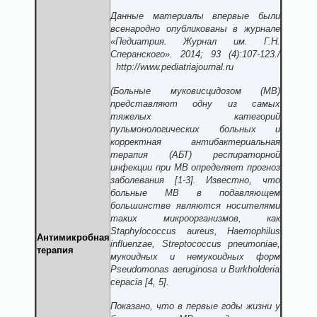
Данные материалы впервые были
всенародно опубликованы в журнале
«Педиатрия. Журнал им. Г.Н.
Сперанского». 2014; 93 (4):107-123./
http://www.pediatriajournal.ru
(Больные муковисцидозом (МВ)
представляют одну из самых
тяжелых категорий
пульмонологических больных и
корректная антибактериальная
терапия (АБТ) респираторной
инфекции при МВ определяет прогноз
заболевания [1-3].
Известно, что
больные
МВ
в подавляющем
большинстве являются носителями
таких микроорганизмов, как
Staphylococcus aureus, Haemophilus
Антимикробная
influenzae, Streptococcus pneumoniae,
терапия
мукоидных и немукоидных форм
Pseudomonas aeruginosa
и
Burkholderia
cepacia
[4, 5].
Показано
,
что в первые годы жизни у