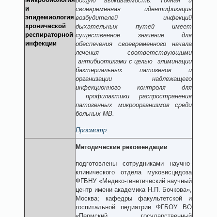
общую выживаемость. Точная и
и
своевременная идентификация
эпидемиология
возбудителей инфекций
хронической
дыхательных путей имеет
респираторной
существенное значение для
инфекции
обеспечения своевременного начала
лечения соответствующими
антибиотиками с целью элиминации
бактериальных патогенов и
организации надлежащего
инфекционного контроля для
профилактики распространения
патогенных микроорганизмов среди
больных МВ.
Просмотр
Методические рекомендации
подготовлены сотрудниками научно-
клинического отдела муковисцидоза
ФГБНУ «Медико-генетический научный
центр имени академика Н.П. Бочкова»,
Москва; кафедры факультетской и
госпитальной педиатрии ФГБОУ ВО
«Пермский государственный