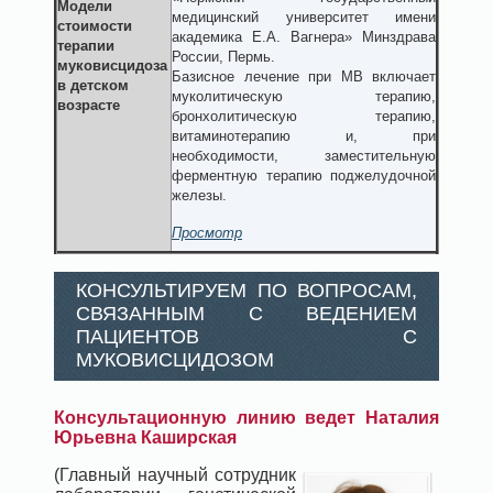
Модели
медицинский университет имени
стоимости
академика Е.А. Вагнера» Минздрава
терапии
России, Пермь.
муковисцидоза
Базисное лечение при МВ включает
в детском
муколитическую терапию,
возрасте
бронхолитическую терапию,
витаминотерапию и, при
необходимости, заместительную
ферментную терапию поджелудочной
железы.
Просмотр
КОНСУЛЬТИРУЕМ ПО ВОПРОСАМ,
СВЯЗАННЫМ С ВЕДЕНИЕМ
ПАЦИЕНТОВ С
МУКОВИСЦИДОЗОМ
Консультационную линию ведет Наталия
Юрьевна Каширская
(Главный научный сотрудник