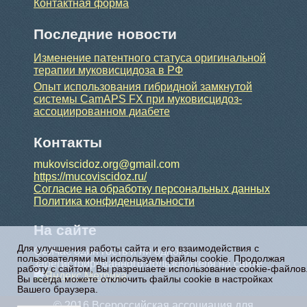
Контактная форма
Последние новости
Изменение патентного статуса оригинальной
терапии муковисцидоза в РФ
Опыт использования гибридной замкнутой
системы CamAPS FX при муковисцидоз-
ассоциированном диабете
Контакты
mukoviscidoz.org@gmail.com
https://mucoviscidoz.ru/
Согласие на обработку персональных данных
Политика конфиденциальности
На сайте
Для улучшения работы сайта и его взаимодействия с
Сейчас один гость и ни одного
пользователями мы используем файлы cookie. Продолжая
зарегистрированного пользователя на сайте
работу с сайтом, Вы разрешаете использование cookie-файлов
Вы всегда можете отключить файлы cookie в настройках
Вашего браузера.
© 2016 Всероссийская ассоциация для