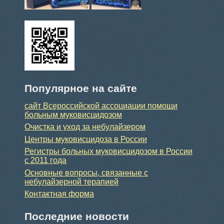
Популярное на сайте
сайт Всероссийской ассоциации помощи
больным муковисцидозом
Очистка и уход за небулайзером
Центры муковисцидоза в России
Регистры больных муковисцидозом в России
с 2011 года
Основные вопросы, связанные с
небулайзерной терапией
Контактная форма
Последние новости