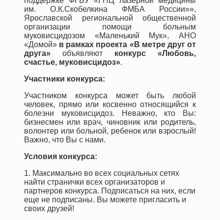
поддержке ФГБУ «ГНЦ лазерной медицины
им. О.К.Скобелкина ФМБА России»»,
Ярославской региональной общественной
организации помощи больным
муковисцидозом «Маленький Мук», АНО
«Домой»
в рамках проекта «В метре друг от
друга»
объявляют
конкурс «Любовь,
счастье, муковисцидоз»
.
Участники конкурса:
Участником конкурса может быть любой
человек, прямо или косвенно относящийся к
болезни муковисцидоз. Неважно, кто Вы:
бизнесмен или врач, чиновник или родитель,
волонтер или больной, ребенок или взрослый!
Важно, что Вы с нами.
Условия конкурса:
1. Максимально во всех социальных сетях
найти странички всех организаторов и
партнеров конкурса. Подписаться на них, если
еще не подписаны. Вы можете пригласить и
своих друзей!