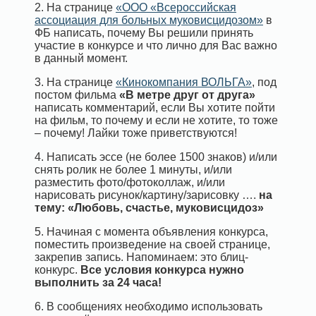
2. На странице
«ООО «Всероссийская
ассоциация для больных муковисцидозом»
в
ФБ написать, почему Вы решили принять
участие в конкурсе и что лично для Вас важно
в данный момент.
3. На странице
«Кинокомпания ВОЛЬГА»
, под
постом фильма
«В метре друг от друга»
написать комментарий, если Вы хотите пойти
на фильм, то почему и если не хотите, то тоже
– почему! Лайки тоже приветствуются!
4. Написать эссе (не более 1500 знаков) и/или
снять ролик не более 1 минуты, и/или
разместить фото/фотоколлаж, и/или
нарисовать рисунок/картину/зарисовку ….
на
тему: «Любовь, счастье, муковисцидоз»
5. Начиная с момента объявления конкурса,
поместить произведение на своей странице,
закрепив запись. Напоминаем: это блиц-
конкурс.
Все условия конкурса нужно
выполнить за 24 часа!
6. В сообщениях необходимо использовать