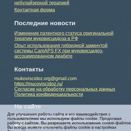
небулайзерной терапией
Контактная форма
Последние новости
Изменение патентного статуса оригинальной
терапии муковисцидоза в РФ
Опыт использования гибридной замкнутой
системы CamAPS FX при муковисцидоз-
ассоциированном диабете
Контакты
mukoviscidoz.org@gmail.com
https://mucoviscidoz.ru/
Согласие на обработку персональных данных
Политика конфиденциальности
На сайте
Для улучшения работы сайта и его взаимодействия с
Сейчас 19 гостей и ни одного
пользователями мы используем файлы cookie. Продолжая
зарегистрированного пользователя на сайте
работу с сайтом, Вы разрешаете использование cookie-файлов
Вы всегда можете отключить файлы cookie в настройках