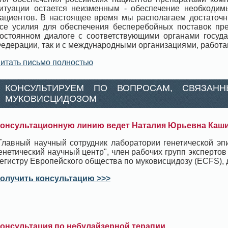
итуации остается неизменным - обеспечение необходим
ациентов. В настоящее время мы располагаем достаточ
се усилия для обеспечения бесперебойных поставок пр
остоянном диалоге с соответствующими органами госуда
едерации, так и с международными организациями, работ
итать письмо полностью
КОНСУЛЬТИРУЕМ ПО ВОПРОСАМ, СВЯЗАН
МУКОВИСЦИДОЗОМ
онсультационную линию ведет Наталия Юрьевна Каш
Главный научный сотрудник лаборатории генетической э
енетический научный центр", член рабочих групп экспертов
егистру Европейского общества по муковисцидозу (ECFS), д
олучить консультацию >>>
онсультация по небулайзерной терапии