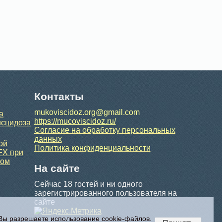
Контакты
mukoviscidoz.org@gmail.com
а
https://mucoviscidoz.ru/
исцидоза
Согласие на обработку персональных
данных
ой
Политика конфиденциальности
FX при
ном
На сайте
Сейчас 18 гостей и ни одного
зарегистрированного пользователя на
сайте
 Вы разрешаете использование cookie-файлов.