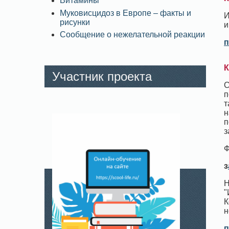
Витамины
Муковисцидоз в Европе – факты и
И
рисунки
и
Сообщение о нежелательной реакции
п
К
Участник проекта
С
п
т
н
п
з
Ф
з
Н
"
К
н
п