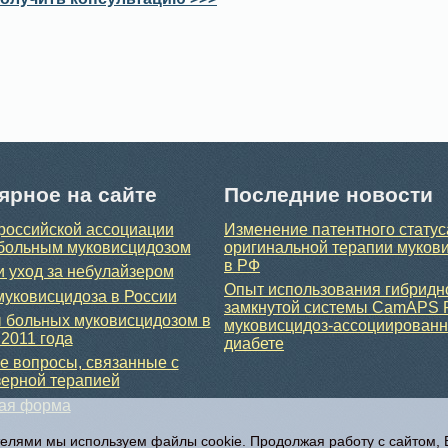
ярное на сайте
Последние новости
российской ассоциации
Изменение патентного статус
больным муковисцидозом
оригинальной терапии муков
в РФ
и уход за небулайзером
Опыт использования гибридн
уковисцидоза в России
замкнутой системы CamAPS 
 больных муковисцидозом в
муковисцидоз-ассоциирован
 2011 года
диабете
 вопросы, связанные с
ерной терапией
ная форма
телями мы используем файлы cookie. Продолжая работу с сайтом,