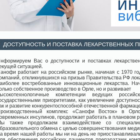
ДОСТУПНОСТЬ И ПОСТАВКА ЛЕКАРСТВЕННЫХ ПР
нформируем Вас о доступности и поставках лекарстве
екущей ситуацией.
анофи работает на российском рынке, начиная с 1970 г
омпаний, откликнувшихся на призыв Правительства РФ лок
аиболее востребованные инновационные лекарства. Нач
олько собственное производство в Орле, но и развивает
ысокотехнологичные компетенции ведущих россий
осударственными приоритетами, как увеличение доступно
ак и развитие конкурентоспособной отечественной фармаце
роизводственный комплекс «Санофи Восток» в Орло
овременных инсулинов, продолжает работать в плановом 
ы также продолжаем взаимодействие со специалис
бразовательного обмена с целью совершенствования медиц
а время нашей работы мы ни на день не приостанавливал
ля обеспечения российских пациентов препаратами ком