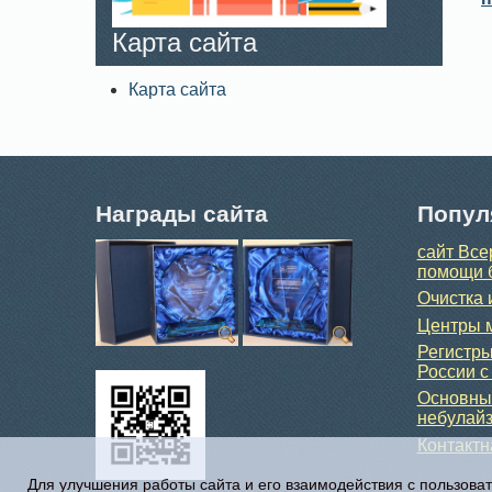
Карта сайта
Карта сайта
Награды сайта
Попул
сайт Все
помощи 
Очистка 
Центры м
Регистры
России с
Основные
небулайз
Контакт
Для улучшения работы сайта и его взаимодействия с пользова