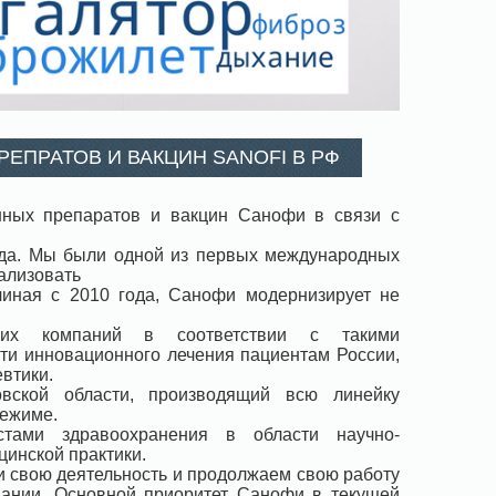
ЕПРАТОВ И ВАКЦИН SANOFI В РФ
нных препаратов и вакцин Санофи в связи с
ода. Мы были одной из первых международных
ализовать
иная с 2010 года, Санофи модернизирует не
ских компаний в соответствии с такими
сти инновационного лечения пациентам России,
втики.
вской области, производящий всю линейку
режиме.
тами здравоохранения в области научно-
инской практики.
и свою деятельность и продолжаем свою работу
пании. Основной приоритет Санофи в текущей