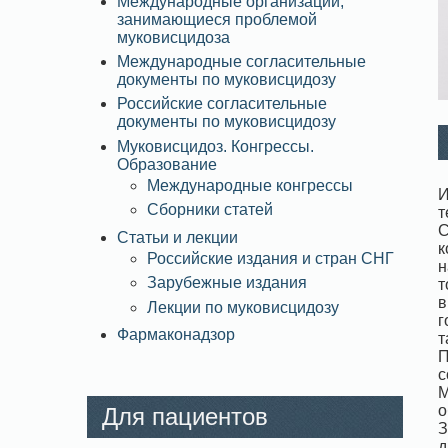
Международные организации,
занимающиеся проблемой
муковисцидоза
Международные согласительные
документы по муковисцидозу
Российские согласительные
документы по муковисцидозу
Муковисцидоз. Конгрессы.
Образование
Международные конгрессы
И
Сборники статей
т
С
Статьи и лекции
к
Российские издания и стран СНГ
н
Зарубежные издания
т
в
Лекции по муковисцидозу
г
Фармаконадзор
т
П
с
М
о
Для пациентов
З
д