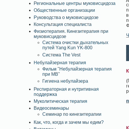
Региональные центры муковисцидоза
с
п
Общественные организации
в
Руководства о муковисцидозе
п
Консультация специалиста
Ф
Физиотерапия. Кинезитерапия при
Ч
муковисцидозе
Система очистки дыхательных
путей Yang Kun YK-800
Система The Vest
Небулайзерная терапия
Фильм "Небулайзерная терапия
К
при МВ"
(
Гигиена небулайзера
г
Респираторная и нутритивная
р
поддержка
п
Муколитическая терапия
Видеосеминары
Семинар по кинезитерапии
Как, что, когда и зачем мы едим?
К