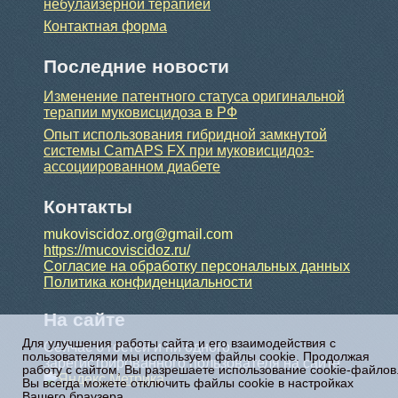
небулайзерной терапией
Контактная форма
Последние новости
Изменение патентного статуса оригинальной
терапии муковисцидоза в РФ
Опыт использования гибридной замкнутой
системы CamAPS FX при муковисцидоз-
ассоциированном диабете
Контакты
mukoviscidoz.org@gmail.com
https://mucoviscidoz.ru/
Согласие на обработку персональных данных
Политика конфиденциальности
На сайте
Для улучшения работы сайта и его взаимодействия с
Сейчас 6 гостей и ни одного
пользователями мы используем файлы cookie. Продолжая
зарегистрированного пользователя на сайте
работу с сайтом, Вы разрешаете использование cookie-файлов
Вы всегда можете отключить файлы cookie в настройках
Вашего браузера.