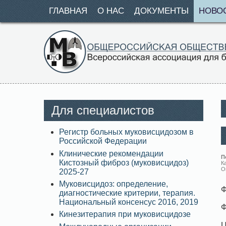
ГЛАВНАЯ
О НАС
ДОКУМЕНТЫ
НОВО
Для специалистов
Регистр больных муковисцидозом в
Российской Федерации
Клинические рекомендации
П
Кистозный фиброз (муковисцидоз)
К
О
2025-27
Муковисцидоз: определение,
Ф
диагностические критерии, терапия.
Национальный консенсус 2016, 2019
Ф
Кинезитерапия при муковисцидозе
Ц