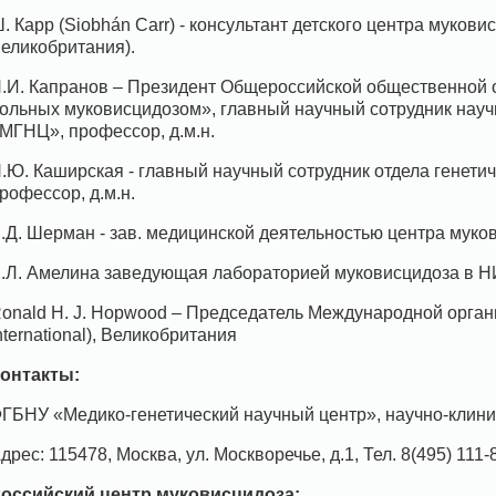
. Карр (Siobhán Carr) - консультант детского центра мукови
еликобритания).
.И. Капранов – Президент Общероссийской общественной 
ольных муковисцидозом», главный научный сотрудник науч
МГНЦ», профессор, д.м.н.
.Ю. Каширская - главный научный сотрудник отдела генет
рофессор, д.м.н.
.Д. Шерман - зав. медицинской деятельностью центра мукови
.Л. Амелина заведующая лабораторией муковисцидоза в Н
onald H. J. Hopwood – Председатель Международной органи
nternational), Великобритания
онтакты:
ГБНУ «Медико-генетический научный центр», научно-клини
дрес: 115478, Москва, ул. Москворечье, д.1, Тел. 8(495) 111-
оссийский центр муковисцидоза: