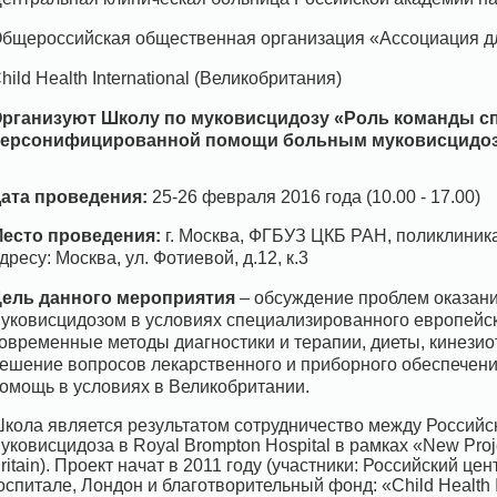
бщероссийская общественная организация «Ассоциация д
hild Health International (Великобритания)
рганизуют Школу по муковисцидозу «Роль команды с
ерсонифицированной помощи больным муковисцидоз
ата проведения:
25-26 февраля 2016 года (10.00 - 17.00)
есто проведения:
г. Москва, ФГБУЗ ЦКБ РАН, поликлиника
дресу: Москва, ул. Фотиевой, д.12, к.3
ель данного мероприятия
– обсуждение проблем оказан
уковисцидозом в условиях специализированного европейск
овременные методы диагностики и терапии, диеты, кинезио
ешение вопросов лекарственного и приборного обеспечени
омощь в условиях в Великобритании.
кола является результатом сотрудничество между Российс
уковисцидоза в Royal Brompton Hospital в рамках «New Projec
ritain). Проект начат в 2011 году (участники: Российский ц
оспитале, Лондон и благотворительный фонд: «Child Health I