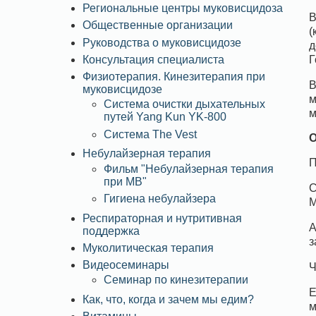
Региональные центры муковисцидоза
В
Общественные организации
(
Руководства о муковисцидозе
д
Г
Консультация специалиста
Физиотерапия. Кинезитерапия при
В
муковисцидозе
м
Система очистки дыхательных
м
путей Yang Kun YK-800
Система The Vest
О
Небулайзерная терапия
П
Фильм "Небулайзерная терапия
при МВ"
С
Гигиена небулайзера
М
Респираторная и нутритивная
А
поддержка
з
Муколитическая терапия
Видеосеминары
Ч
Семинар по кинезитерапии
Е
Как, что, когда и зачем мы едим?
м