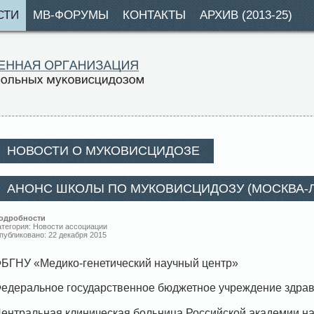
СТИ
МВ-ФОРУМЫ
КОНТАКТЫ
АРХИВ (2013-25)
НОВОСТИ О МУКОВИСЦИДОЗЕ
АНОНС ШКОЛЫ ПО МУКОВИСЦИДОЗУ (МОСКВА-ЛО
одробности
атегория:
Новости ассоциации
публиковано: 22 декабря 2015
БГНУ «Медико-генетический научный центр»
едеральное государственное бюджетное учреждение здра
ентральная клиническая больница
Российской академии на