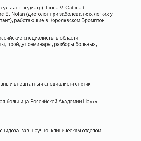
сультант-педиатр), Fiona V. Cathcart
 E. Nolan (диетолог при заболеваниях легких у
льтант), работающие в Королевском Бромптон
оссийские специалисты в области
ты, пройдут семинары, разборы больных,
лавный внештатный специалист-генетик
ая больница Российской Академии Наук»,
сцидоза, зав. научно- клиническим отделом