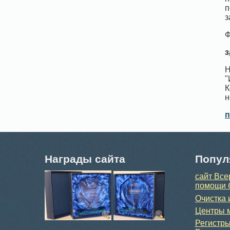
п
з
Ф
з
Н
"
К
н
п
Награды сайта
Попул
сайт Все
помощи 
Очистка 
Центры м
Регистры