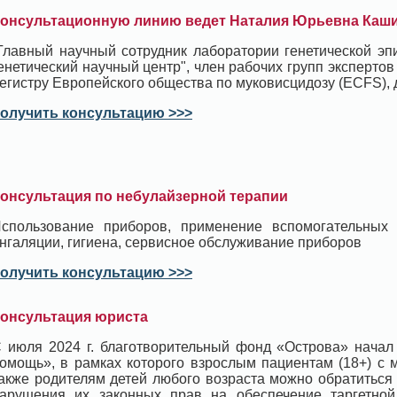
онсультационную линию ведет Наталия Юрьевна Каш
Главный научный сотрудник лаборатории генетической э
енетический научный центр", член рабочих групп экспертов
егистру Европейского общества по муковисцидозу (ECFS), д
олучить консультацию >>>
онсультация по небулайзерной терапии
спользование приборов, применение вспомогательных
нгаляции, гигиена, сервисное обслуживание приборов
олучить консультацию >>>
онсультация юриста
 июля 2024 г. благотворительный фонд «Острова» начал
омощь», в рамках которого взрослым пациентам (18+) с 
акже родителям детей любого возраста можно обратиться
арушения их законных прав на обеспечение таргетной 