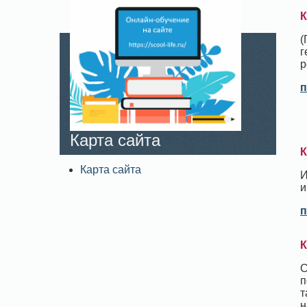
К
(
г
р
п
Карта сайта
К
Карта сайта
И
и
п
К
С
п
т
н