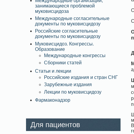
Международные организации,
занимающиеся проблемой
О
муковисцидоза
Международные согласительные
C
документы по муковисцидозу
Российские согласительные
О
документы по муковисцидозу
п
Муковисцидоз. Конгрессы.
Образование
Д
Международные конгрессы
Сборники статей
М
а
Статьи и лекции
Российские издания и стран СНГ
Ц
Зарубежные издания
м
Лекции по муковисцидозу
с
р
Фармаконадзор
п
Ш
м
Для пациентов
B
г