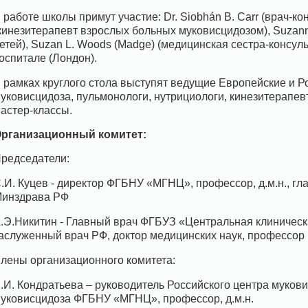
 работе школы примут участие: Dr. Siobhán B. Carr (врач-кон
кинезитерапевт взрослых больных муковисцидозом), Suzanne
етей), Suzan L. Woods (Madge) (медицинская сестра-консу
оспитале (Лондон).
 рамках круглого стола выступят ведущие Европейские и Р
уковисцидоза, пульмонологи, нутрициологи, кинезитерапев
астер-классы.
рганизационный комитет:
редседатели:
.И. Куцев - директор ФГБНУ «МГНЦ», профессор, д.м.н., г
инздрава РФ
.Э.Никитин - Главный врач ФГБУЗ «Центральная клиническ
аслуженный врач РФ, доктор медицинских наук, профессор
лены организационного комитета:
.И. Кондратьева – руководитель Российского центра мукови
уковисцидоза ФГБНУ «МГНЦ», профессор, д.м.н.