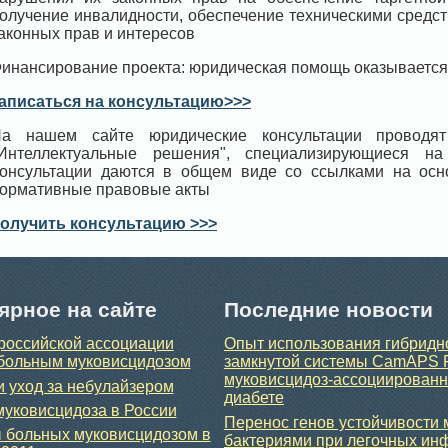
олучение инвалидности, обеспечение техническими средс
аконных прав и интересов
инансирование проекта: юридическая помощь оказывается
аписаться на консультацию>>>
а нашем сайте юридические консультации проводят
Интеллектуальные решения", специализирующиеся н
онсультации даются в общем виде со ссылками на ос
ормативные правовые акты
олучить консультацию >>>
ярное на сайте
Последние новости
российской ассоциации
Опыт использования гибридн
больным муковисцидозом
замкнутой системы CamAPS 
муковисцидоз-ассоциирован
и уход за небулайзером
диабете
уковисцидоза в России
Перенос генов устойчивости
 больных муковисцидозом в
бактериями при легочных ин