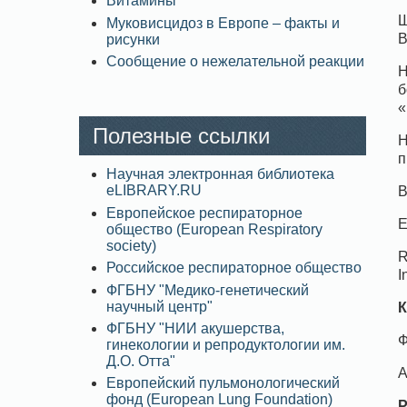
Витамины
Ш
Муковисцидоз в Европе – факты и
В
рисунки
Сообщение о нежелательной реакции
Н
б
«
Полезные ссылки
Н
п
Научная электронная библиотека
eLIBRARY.RU
В
Европейское респираторное
Е
общество (European Respiratory
society)
R
Российское респираторное общество
I
ФГБНУ "Медико-генетический
научный центр"
К
ФГБНУ "НИИ акушерства,
Ф
гинекологии и репродуктологии им.
Д.О. Отта"
А
Европейский пульмонологический
фонд (European Lung Foundation)
Р