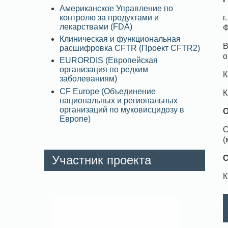
Американское Управление по
контролю за продуктами и
г
лекарствами (FDA)
Ф
Клиническая и функциональная
В
расшифровка CFTR (Проект CFTR2)
о
EURORDIS (Европейская
организация по редким
К
заболеваниям)
CF Europe (Объединение
К
национальных и региональных
организаций по муковисцидозу в
О
Европе)
О
(
Участник проекта
С
К