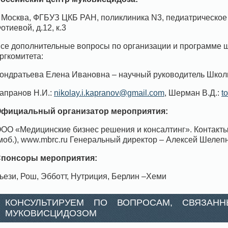
. Москва, ФГБУЗ ЦКБ РАН, поликлиника N3, педиатрическое 
отиевой, д.12, к.3
се дополнительные вопросы по организации и программе 
ргкомитета:
ондратьева Елена Ивановна – научный руководитель Школы
апранов Н.И.:
nikolay.i.kapranov@gmail.com
, Шерман В.Д.:
t
фициальный организатор мероприятия:
ОО «Медицинские бизнес решения и консалтинг». Контакты: 8
моб.), www.mbrc.ru Генеральный директор – Алексей Шелеп
понсоры мероприятия:
ьези, Рош, Эбботт, Нутриция, Берлин –Хеми
КОНСУЛЬТИРУЕМ ПО ВОПРОСАМ, СВЯЗАН
МУКОВИСЦИДОЗОМ