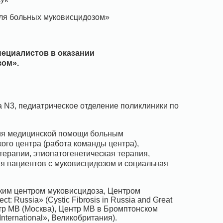
ля больных муковисцидозом»
пециалистов
в оказании
ом».
 N3, педиатрическое отделение поликлиники по
ия медицинской помощи больным
ого центра (работа команды центра),
терапии, этиопатогенетическая терапия,
я пациентов с муковисцидозом и социальная
ким центром муковисцидоза, Центром
t: Russia» (Cystic Fibrosis in Russia and Great
ентр МВ (Москва), Центр МВ в Бромптонском
nternational», Великобритания).