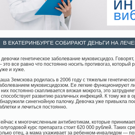
В ЕКАТЕРИНБУРГЕ СОБИРАЮТ ДЕНЬГИ НА ЛЕЧ
 девочки генетическое заболевание муковисцидоз. Говорят, 
 это все равно что постоянно носить противогаз, который 
уже и хуже.
аша Земскова родилась в 2006 году с тяжелым генетическ
аболеванием муковисцидозом. Ее легкие функционируют л
 них постоянно скапливается вязкая мокрота, это затрудня
 способствует развитию различных инфекций. К тому же в 
бнаружили синегнойную палочку. Девочка уже привыкла по
аблетки и лечиться постоянно.
ейчас к многочисленным антибиотикам, которые принимает
олугодовой курс препарата стоит 620 000 рублей. Таких сре
олько отец, а мама ухаживает за ребенком-инвалидом — по