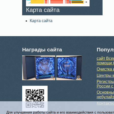
Карта сайта
Карта сайта
Награды сайта
Попул
сайт Все
помощи 
Очистка 
Центры м
Регистры
России с
Основные
небулайз
Контакт
Для улучшения работы сайта и его взаимодействия с пользова