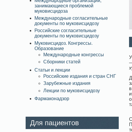
Международные организации,
занимающиеся проблемой
муковисцидоза
Международные согласительные
документы по муковисцидозу
Российские согласительные
документы по муковисцидозу
Муковисцидоз. Конгрессы.
Образование
Международные конгрессы
У
Сборники статей
—
х
Статьи и лекции
Российские издания и стран СНГ
Д
з
Зарубежные издания
в
Лекции по муковисцидозу
и
Фармаконадзор
о
т
С
Для пациентов
П
т