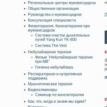
н
Региональные центры муковисцидоза
Общественные организации
Руководства о муковисцидозе
П
Консультация специалиста
Физиотерапия. Кинезитерапия при
муковисцидозе
Система очистки дыхательных
путей Yang Kun YK-800
Система The Vest
Небулайзерная терапия
К
Фильм "Небулайзерная терапия
(
при МВ"
г
Гигиена небулайзера
р
Респираторная и нутритивная
п
поддержка
Муколитическая терапия
Видеосеминары
Семинар по кинезитерапии
К
Как, что, когда и зачем мы едим?