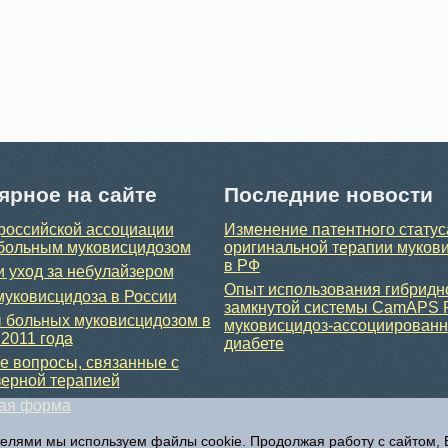
ярное на сайте
Последние новости
российской ассоциации
Изменение патентного статус
больным муковисцидозом
оригинальной терапии муков
в РФ
и уход за небулайзером
Опыт использования гибридн
уковисцидоза в России
замкнутой системы CamAPS 
 больных муковисцидозом в
муковисцидоз-ассоциирован
 2011 года
диабете
 вопросы, связанные с
ерной терапией
ная форма
телями мы используем файлы cookie. Продолжая работу с сайтом,