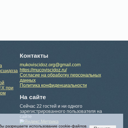
Контакты
mukoviscidoz.org@gmail.com
а
https://mucoviscidoz.ru/
исцидоза
Согласие на обработку персональных
данных
ой
Политика конфиденциальности
FX при
ном
На сайте
Сейчас 22 гостей и ни одного
зарегистрированного пользователя на
сайте
 Вы разрешаете использование cookie-файлов.