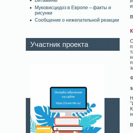
Витамины
И
и
Муковисцидоз в Европе – факты и
рисунки
п
Сообщение о нежелательной реакции
К
С
Участник проекта
п
т
н
п
з
Ф
з
Н
"
К
н
п