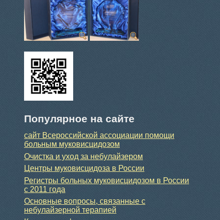
Популярное на сайте
сайт Всероссийской ассоциации помощи
больным муковисцидозом
Очистка и уход за небулайзером
Центры муковисцидоза в России
Регистры больных муковисцидозом в России
с 2011 года
Основные вопросы, связанные с
небулайзерной терапией