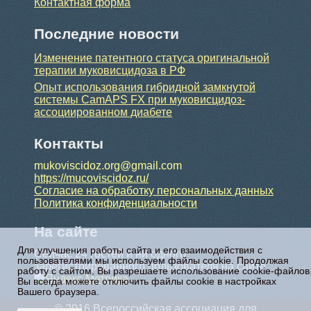
Контактная форма
Последние новости
Изменение патентного статуса оригинальной
терапии муковисцидоза в РФ
Опыт использования гибридной замкнутой
системы CamAPS FX при муковисцидоз-
ассоциированном диабете
Контакты
mukoviscidoz.org@gmail.com
https://mucoviscidoz.ru/
Согласие на обработку персональных данных
Политика конфиденциальности
На сайте
Для улучшения работы сайта и его взаимодействия с
Сейчас 24 гостей и ни одного
пользователями мы используем файлы cookie. Продолжая
зарегистрированного пользователя на сайте
работу с сайтом, Вы разрешаете использование cookie-файлов
Вы всегда можете отключить файлы cookie в настройках
Вашего браузера.
© 2016 Всероссийская ассоциация для