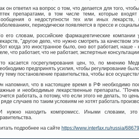
ак он ответил на вопрос о том, что делается для того, чт
птек препаратами, в том числе теми, которые входя
ообщения о недоступности тех или иных лекарств, 
аболеваниях, периодически появляется в прессе и социаль
о его словам, российские фармацевтические компании 
екарств, "другое дело, что нужно смотреть за качеством эт
Вот когда это иностранное было, оно вот работает, наше -
еле, что работает, что не работает, экспертные консультации
то касается госрегулирования цен, то, по мнению Мед
еобходимо предпринять усилия, чтобы регулирование было
ту тему постановление правительства, чтобы все осуществл
н напомнил, что в настоящее время в РФ необходимо по
ажные и необходимые лекарственные препараты. "Почем
очется работать, а потому, что если этого не делать, то ц
 ряде случаев по таким условиям не хотят работать произво
И нужно находить компромисс. Иными словами, это 
равительства.
итать подробнее на сайте
https://www.interfax.ru/russia/6867