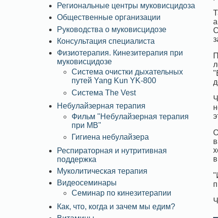
Региональные центры муковисцидоза
Т
Общественные организации
а
Руководства о муковисцидозе
С
з
Консультация специалиста
Физиотерапия. Кинезитерапия при
П
муковисцидозе
л
Система очистки дыхательных
"
путей Yang Kun YK-800
д
Система The Vest
Ч
Небулайзерная терапия
н
э
Фильм "Небулайзерная терапия
при МВ"
О
Гигиена небулайзера
в
х
Респираторная и нутритивная
в
поддержка
Муколитическая терапия
"
Видеосеминары
п
Семинар по кинезитерапии
Ч
Как, что, когда и зачем мы едим?