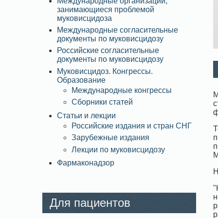
Международные организации,
занимающиеся проблемой
муковисцидоза
Международные согласительные
документы по муковисцидозу
Российские согласительные
документы по муковисцидозу
Муковисцидоз. Конгрессы.
Образование
Международные конгрессы
М
Сборники статей
с
ф
Статьи и лекции
Российские издания и стран СНГ
Т
п
Зарубежные издания
п
Лекции по муковисцидозу
М
Фармаконадзор
Н
"
н
Для пациентов
р
р