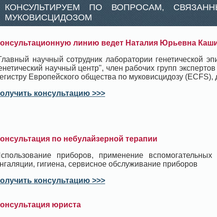
КОНСУЛЬТИРУЕМ ПО ВОПРОСАМ, СВЯЗАН
МУКОВИСЦИДОЗОМ
онсультационную линию ведет Наталия Юрьевна Каш
Главный научный сотрудник лаборатории генетической э
енетический научный центр", член рабочих групп экспертов
егистру Европейского общества по муковисцидозу (ECFS), д
олучить консультацию >>>
онсультация по небулайзерной терапии
спользование приборов, применение вспомогательных
нгаляции, гигиена, сервисное обслуживание приборов
олучить консультацию >>>
онсультация юриста