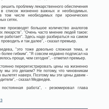
обы решить проблему лекарственного обеспечения
т в список жизненно важных и необходимых.
в том числе необходимых при хронических
ных сетях.
уже производят большое количество аналогов
их лекарств". "Очень часто мнение людей такое:
 не работает". Здесь надо разбираться на самом
 проводить и так далее", - сказал премьер.
ведева, "это тоже довольно сложная тема, и
 более гибким". "Я совсем недавно подписал на
ялось проще, чем сегодня", - отметил премьер.
стоянно перерегистрировать цены на жизненно
у мы это делаем? Не потому, что чиновникам
ены вылетят наверх. Поэтому мы эти цены давим -
дители", - сказал Медведев.
постоянная работа", - резюмировал глава
93