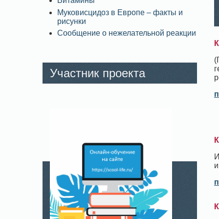
Витамины
Муковисцидоз в Европе – факты и
рисунки
Сообщение о нежелательной реакции
К
(
г
Участник проекта
р
п
К
И
и
п
К