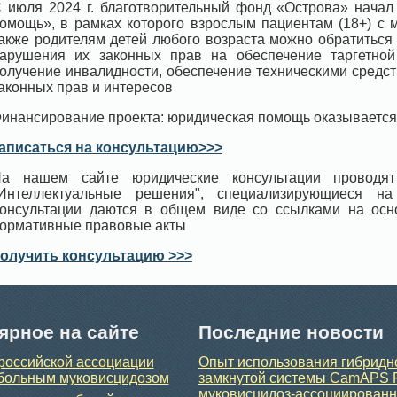
 июля 2024 г. благотворительный фонд «Острова» начал
омощь», в рамках которого взрослым пациентам (18+) с 
акже родителям детей любого возраста можно обратиться
арушения их законных прав на обеспечение таргетной 
олучение инвалидности, обеспечение техническими средс
аконных прав и интересов
инансирование проекта: юридическая помощь оказывается
аписаться на консультацию>>>
а нашем сайте юридические консультации проводят
Интеллектуальные решения", специализирующиеся н
онсультации даются в общем виде со ссылками на ос
ормативные правовые акты
олучить консультацию >>>
ярное на сайте
Последние новости
российской ассоциации
Опыт использования гибридн
больным муковисцидозом
замкнутой системы CamAPS 
муковисцидоз-ассоциирован