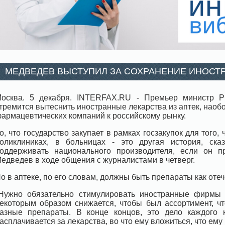
МЕДВЕДЕВ ВЫСТУПИЛ ЗА СОХРАНЕНИЕ ИНОСТР
осква. 5 декабря. INTERFAX.RU - Премьер министр Р
тремится вытеснить иностранные лекарства из аптек, наоб
армацевтических компаний к российскому рынку.
о, что государство закупает в рамках госзакупок для того
оликлиниках, в больницах - это другая история, ск
оддерживать национального производителя, если он пр
едведев в ходе общения с журналистами в четверг.
о в аптеке, по его словам, должны быть препараты как оте
Нужно обязательно стимулировать иностранные фирмы в
екоторым образом снижается, чтобы был ассортимент, 
азные препараты. В конце концов, это дело каждого к
асплачивается за лекарства, во что ему вложиться, что ему 