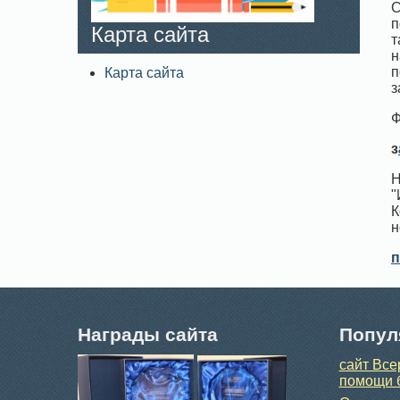
С
п
Карта сайта
т
н
п
Карта сайта
з
Ф
з
Н
"
К
н
п
Награды сайта
Попул
сайт Все
помощи 