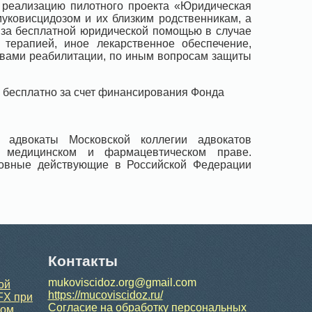
 реализацию пилотного проекта «Юридическая
муковисцидозом и их близким родственникам, а
 за бесплатной юридической помощью в случае
терапией, иное лекарственное обеспечение,
твами реабилитации, по иным вопросам защиты
 бесплатно за счет финансирования Фонда
 адвокаты Московской коллегии адвокатов
а медицинском и фармацевтическом праве.
новные действующие в Российской Федерации
Контакты
mukoviscidoz.org@gmail.com
ой
https://mucoviscidoz.ru/
FX при
Согласие на обработку персональных
ном