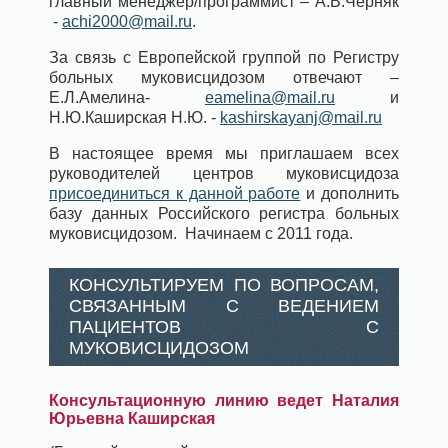
главный менеджер/программист – А.В.Черняк
-
achi2000@mail.ru
.
За связь с Европейской группой по Регистру
больных муковисцидозом отвечают –
Е.Л.Амелина-
eamelina@mail.ru
и
Н.Ю.Каширская Н.Ю. -
kashirskayanj@mail.ru
В настоящее время мы приглашаем всех
руководителей центров муковисцидоза
присоединиться к данной работе
и дополнить
базу данных Российского регистра больных
муковисцидозом. Начинаем с 2011 года.
КОНСУЛЬТИРУЕМ ПО ВОПРОСАМ,
СВЯЗАННЫМ С ВЕДЕНИЕМ
ПАЦИЕНТОВ С
МУКОВИСЦИДОЗОМ
Консультационную линию ведет Наталия
Юрьевна Каширская