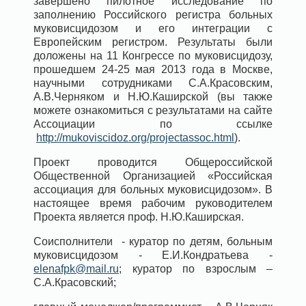
завершено пилотное исследование по
заполнению Российского регистра больных
муковисцидозом и его интеграции с
Европейским регистром. Результаты были
доложены на 11 Конгрессе по муковисцидозу,
прошедшем 24-25 мая 2013 года в Москве,
научными сотрудниками С.А.Красовским,
А.В.Черняком и Н.Ю.Каширской (вы также
можете ознакомиться с результатами на сайте
Ассоциации по ссылке
http://mukoviscidoz.org/projectassoc.html
).
Проект проводится Общероссийской
Общественной Организацией «Российская
ассоциация для больных муковисцидозом». В
настоящее время рабочим руководителем
Проекта является проф. Н.Ю.Каширская.
Соисполнители - куратор по детям, больным
муковисцидозом - Е.И.Кондратьева -
elenafpk@mail.ru
; куратор по взрослым –
С.А.Красовский;