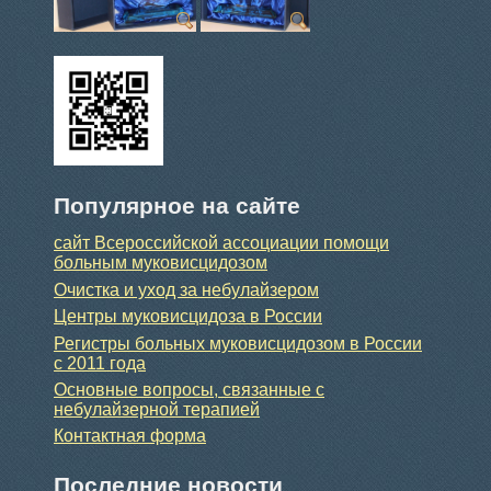
Популярное на сайте
сайт Всероссийской ассоциации помощи
больным муковисцидозом
Очистка и уход за небулайзером
Центры муковисцидоза в России
Регистры больных муковисцидозом в России
с 2011 года
Основные вопросы, связанные с
небулайзерной терапией
Контактная форма
Последние новости