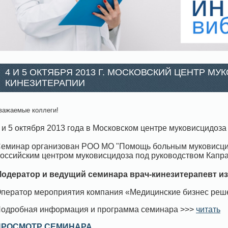
4 И 5 ОКТЯБРЯ 2013 Г. МОСКОВСКИЙ ЦЕНТР М
КИНЕЗИТЕРАПИИ
важаемые коллеги!
 и 5 октября 2013 года в Московском центре муковисцидоз
еминар организован РОО МО "Помощь больным муковисцид
оссийским центром муковисцидоза под руководством Капра
одератор и ведущий семинара врач-кинезитерап
евт и
ператор мероприятия компания «Медицинские бизнес реш
одробная информация и программа семинара >>>
читать
ПРОСМОТР СЕМИНАРА