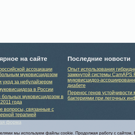
ярное на сайте
Последние новости
российской ассоциации
Опыт использования гибридн
больным муковисцидозом
замкнутой системы CamAPS 
муковисцидоз-ассоциирован
и уход за небулайзером
диабете
уковисцидоза в России
Перенос генов устойчивости
 больных муковисцидозом в
бактериями при легочных ин
 2011 года
 вопросы, связанные с
ерной терапией
ная форма
телями мы используем файлы cookie. Продолжая работу с сайтом,