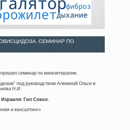
УКОВИСЦИДОЗА. СЕМИНАР ПО
а прошел семинар по кинезитерапии.
озом" под руководством Алекиной Ольги и
нова Н.И.
з Израиля: Гил Сокол.
ения и консалтинг»