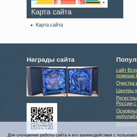
Карта сайта
Карта сайта
Награды сайта
Попул
сайт Все
помощи 
Очистка 
Центры м
Регистры
России с
Основные
небулайз
Контакт
Для улучшения работы сайта и его взаимодействия с пользова