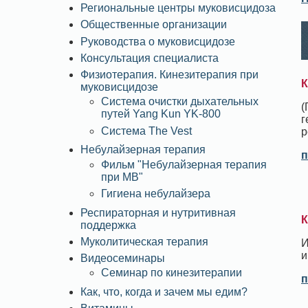
Региональные центры муковисцидоза
Общественные организации
Руководства о муковисцидозе
Консультация специалиста
Физиотерапия. Кинезитерапия при
К
муковисцидозе
Система очистки дыхательных
(
путей Yang Kun YK-800
г
Система The Vest
р
Небулайзерная терапия
п
Фильм "Небулайзерная терапия
при МВ"
Гигиена небулайзера
Респираторная и нутритивная
К
поддержка
Муколитическая терапия
И
и
Видеосеминары
Семинар по кинезитерапии
п
Как, что, когда и зачем мы едим?