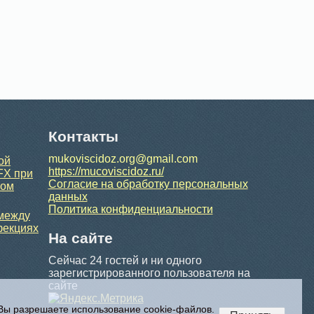
Контакты
mukoviscidoz.org@gmail.com
ой
https://mucoviscidoz.ru/
FX при
Согласие на обработку персональных
ном
данных
Политика конфиденциальности
 между
фекциях
На сайте
Сейчас 24 гостей и ни одного
зарегистрированного пользователя на
сайте
 Вы разрешаете использование cookie-файлов.