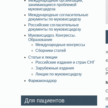
Международные организации,
занимающиеся проблемой
муковисцидоза
Международные согласительные
документы по муковисцидозу
Российские согласительные
документы по муковисцидозу
Муковисцидоз. Конгрессы.
Образование
Международные конгрессы
Сборники статей
У
Статьи и лекции
4
Российские издания и стран СНГ
Зарубежные издания
С
Р
Лекции по муковисцидозу
Фармаконадзор
М
О
Для пациентов
П