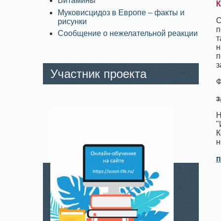
Витамины
К
Муковисцидоз в Европе – факты и
С
рисунки
п
Сообщение о нежелательной реакции
т
н
п
з
Участник проекта
Ф
з
Н
"
К
н
п