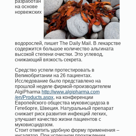
разработан
на основе
норвежских
водорослей, пишет The Daily Mail. В лекарстве
содержится большое количество альгината
высокой степени очистки. Это углевод,
снижающий вязкость секрета.
Средство успели протестировать в
Великобритании на 26 пациентах.
Исследование было
представлено
на
прошлой неделе
фирмой-
производителем
AlgiPharma
http://www.algipharma.com
/en/Products.aspx
,
на конференции
Европейского
общества
муковисцидоза
в
Гетеборге, Швеция
.
Натуральный препарат
снижает риск развития инфекций легких,
улучшает качество жизни пациентов с
муковисцидозом.
Стоит отметить удобную форму применения –
ингалятор. При успешном прохождении