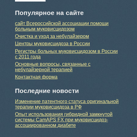
Популярное на сайте
сайт Всероссийской ассоциации помощи
больным муковисцидозом
Очистка и уход за небулайзером
Центры муковисцидоза в России
Регистры больных муковисцидозом в России
с 2011 года
Основные вопросы, связанные с
небулайзерной терапией
Контактная форма
Последние новости
Изменение патентного статуса оригинальной
терапии муковисцидоза в РФ
Опыт использования гибридной замкнутой
системы CamAPS FX при муковисцидоз-
ассоциированном диабете