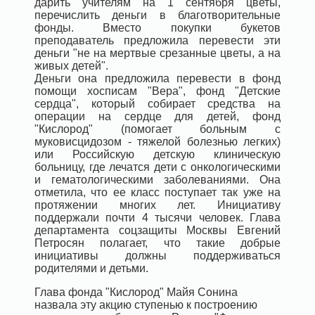
дарить учителям на 1 сентября цветы,
перечислить деньги в благотворительные
фонды. Вместо покупки букетов
преподаватель предложила перевести эти
деньги "не на мертвые срезанные цветы, а на
живых детей".
Деньги она предложила перевести в фонд
помощи хосписам "Вера", фонд "Детские
сердца", который собирает средства на
операции на сердце для детей, фонд
"Кислород" (помогает больным с
муковисцидозом - тяжелой болезнью легких)
или Российскую детскую клиническую
больницу, где лечатся дети с онкологическими
и гематологическими заболеваниями. Она
отметила, что ее класс поступает так уже на
протяжении многих лет. Инициативу
поддержали почти 4 тысячи человек. Глава
департамента соцзащиты Москвы Евгений
Петросян полагает, что такие добрые
инициативы должны поддерживаться
родителями и детьми.
Глава фонда "Кислород" Майя Сонина
назвала эту акцию ступенью к построению