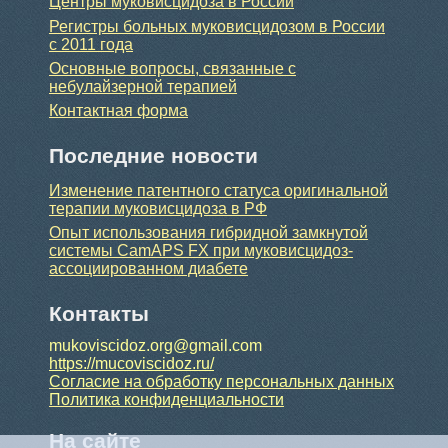
Центры муковисцидоза в России
Регистры больных муковисцидозом в России
с 2011 года
Основные вопросы, связанные с
небулайзерной терапией
Контактная форма
Последние новости
Изменение патентного статуса оригинальной
терапии муковисцидоза в РФ
Опыт использования гибридной замкнутой
системы CamAPS FX при муковисцидоз-
ассоциированном диабете
Контакты
mukoviscidoz.org@gmail.com
https://mucoviscidoz.ru/
Согласие на обработку персональных данных
Политика конфиденциальности
На сайте