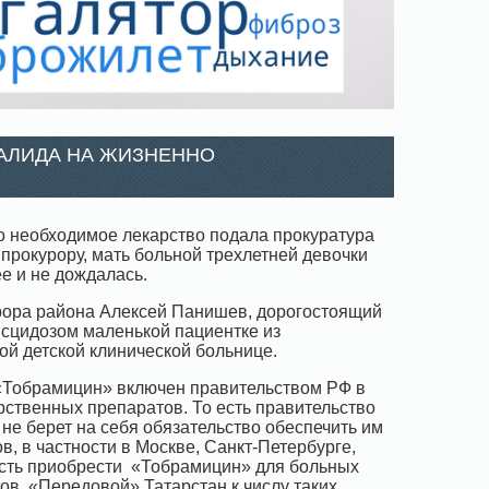
ВАЛИДА НА ЖИЗНЕННО
о необходимое лекарство подала прокуратура
прокурору, мать больной трехлетней девочки
е и не дождалась.
урора района Алексей Панишев, дорогостоящий
сцидозом маленькой пациентке из
ой детской клинической больнице.
 «Тобрамицин» включен правительством РФ в
рственных препаратов. То есть правительство
о не берет на себя обязательство обеспечить им
в, в частности в Москве, Санкт-Петербурге,
ость приобрести «Тобрамицин» для больных
ов. «Передовой» Татарстан к числу таких