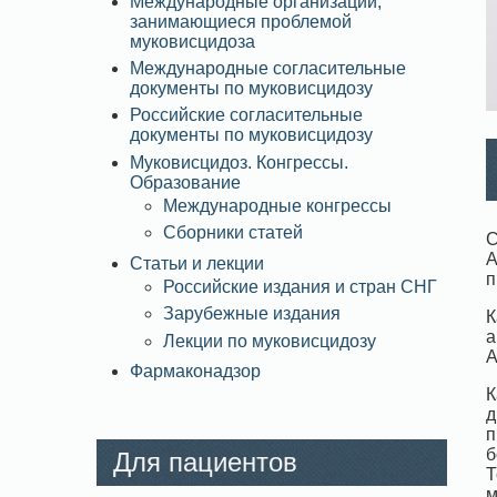
Международные организации,
занимающиеся проблемой
муковисцидоза
Международные согласительные
документы по муковисцидозу
Российские согласительные
документы по муковисцидозу
Муковисцидоз. Конгрессы.
Образование
Международные конгрессы
Сборники статей
С
А
Статьи и лекции
п
Российские издания и стран СНГ
Зарубежные издания
К
а
Лекции по муковисцидозу
А
Фармаконадзор
К
д
п
б
Для пациентов
Т
м