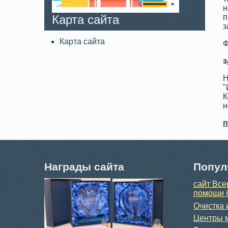
н
п
Карта сайта
з
Карта сайта
Ф
з
Н
"
К
н
п
Награды сайта
Попул
сайт Все
помощи 
Очистка 
Центры м