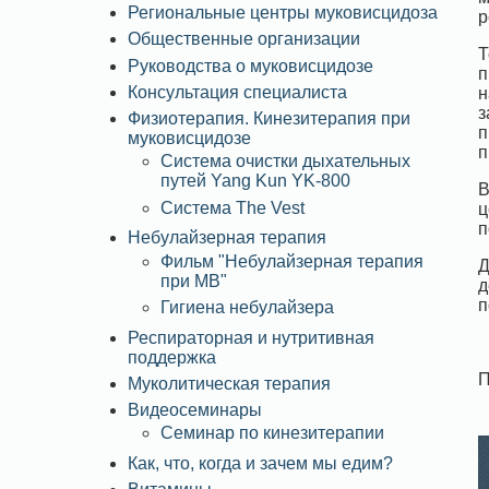
Региональные центры муковисцидоза
р
Общественные организации
Т
Руководства о муковисцидозе
п
Консультация специалиста
н
з
Физиотерапия. Кинезитерапия при
п
муковисцидозе
п
Система очистки дыхательных
путей Yang Kun YK-800
В
Система The Vest
ц
п
Небулайзерная терапия
Фильм "Небулайзерная терапия
Д
при МВ"
д
п
Гигиена небулайзера
Респираторная и нутритивная
поддержка
П
Муколитическая терапия
Видеосеминары
Семинар по кинезитерапии
Как, что, когда и зачем мы едим?