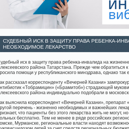
СУДЕБНЫЙ ИСК В ЗАЩИТУ ПРАВА РЕБЕНКА-ИН
НЕОБХОДИМОЕ ЛЕКАРСТВО
удебный иск в защиту права ребенка-инвалида на жизненн
лексеевского района Татарстана. Прежде чем обратиться к 
росила помощи у республиканского минздрава, однако так е
ак рассказал корреспонденту «Вечерней Казани» зампрок
нтибиотик «Тобрамицин» («Брамитоб») страдающей мукови
лексеевского района индивидуально подобрали в московск
ак выяснила корреспондент «Вечерней Казани», препарат
ругой перечень - жизненно необходимых и важнейших лека
ризнает, что пациенты без этого лекарства жить не могут, н
ольных бесплатно. Тем не менее в ряде российских регионо
омске, Мурманске, региональные власти находят возможн
уковисцидозом детей за счет средств региональных бюджет