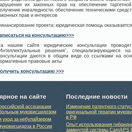
арушения их законных прав на обеспечение таргетной 
олучение инвалидности, обеспечение техническими средс
аконных прав и интересов
инансирование проекта: юридическая помощь оказывается
аписаться на консультацию>>>
а нашем сайте юридические консультации проводят
Интеллектуальные решения", специализирующиеся н
онсультации даются в общем виде со ссылками на ос
ормативные правовые акты
олучить консультацию >>>
ярное на сайте
Последние новости
российской ассоциации
Изменение патентного статус
больным муковисцидозом
оригинальной терапии муков
в РФ
и уход за небулайзером
Опыт использования гибридн
уковисцидоза в России
замкнутой системы CamAPS 