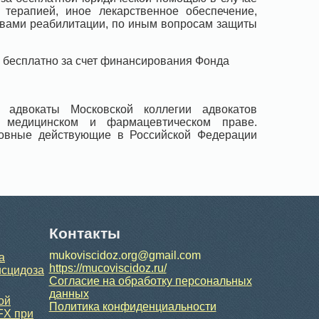
терапией, иное лекарственное обеспечение,
твами реабилитации, по иным вопросам защиты
 бесплатно за счет финансирования Фонда
 адвокаты Московской коллегии адвокатов
а медицинском и фармацевтическом праве.
новные действующие в Российской Федерации
Контакты
mukoviscidoz.org@gmail.com
а
https://mucoviscidoz.ru/
исцидоза
Согласие на обработку персональных
данных
ой
Политика конфиденциальности
FX при