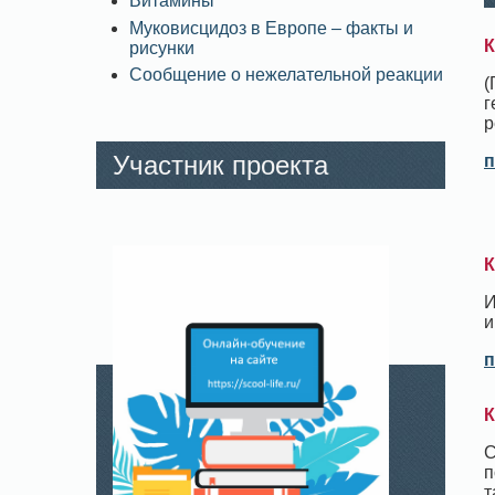
Витамины
Муковисцидоз в Европе – факты и
К
рисунки
Сообщение о нежелательной реакции
(
г
р
Участник проекта
п
К
И
и
п
К
С
п
т