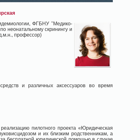
ирская
пидемиологии, ФГБНУ "Медико-
 по неонатальному скринингу и
.м.н., профессор)
 средств и различных аксессуаров во время
 реализацию пилотного проекта «Юридическая
муковисцидозом и их близким родственникам, а
 за бесплатной юридической помощью в случае