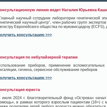
онсультационную линию ведет Наталия Юрьевна Каш
Главный научный сотрудник лаборатории генетической э
енетический научный центр", член рабочих групп экспертов
егистру Европейского общества по муковисцидозу (ECFS), д
олучить консультацию >>>
онсультация по небулайзерной терапии
спользование приборов, применение вспомогательных
нгаляции, гигиена, сервисное обслуживание приборов
олучить консультацию >>>
онсультация юриста
 июля 2024 г. благотворительный фонд «Острова» начал
омощь», в рамках которого взрослым пациентам (18+) с 
акже родителям детей любого возраста можно обратиться