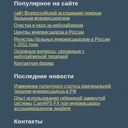
Популярное на сайте
сайт Всероссийской ассоциации помощи
больным муковисцидозом
Очистка и уход за небулайзером
Центры муковисцидоза в России
Регистры больных муковисцидозом в России
с 2011 года
Основные вопросы, связанные с
небулайзерной терапией
Контактная форма
Последние новости
Изменение патентного статуса оригинальной
терапии муковисцидоза в РФ
Опыт использования гибридной замкнутой
системы CamAPS FX при муковисцидоз-
ассоциированном диабете
Контакты