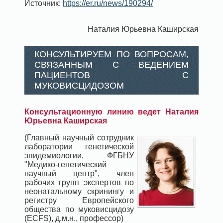
Источник:
https://er.ru/news/190294/
Наталия Юрьевна Каширская
КОНСУЛЬТИРУЕМ ПО ВОПРОСАМ,
СВЯЗАННЫМ С ВЕДЕНИЕМ
ПАЦИЕНТОВ С
МУКОВИСЦИДОЗОМ
Консультационную линию ведет Наталия
Юрьевна Каширская
(Главный научный сотрудник
лаборатории генетической
эпидемиологии, ФГБНУ
"Медико-генетический
научный центр", член
рабочих групп экспертов по
неонатальному скринингу и
регистру Европейского
общества по муковисцидозу
(ECFS), д.м.н., профессор)