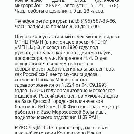
Коминтерна, д.24а, стр.1 (остановка
микрорайон Химик, автобусы: 5, 21, 578).
Часы работы отделения с 9 до 16 часов.
Телефон регистратуры: тел.8 (495) 587-33-66.
Часы записи на прием с 9.00 до 15.00.
Научно-консультативный отдел муковисцидоза
МГНЦ РАМН (в настоящее время ФГБНУ
«МГНЦ») был создан в 1990 году под
руководством заслуженного деятеля науки,
профессора, д.м.н. Капранова Н.И. Отдел
осуществляет свою деятельность и
координирует работу региональных центров,
как Российский центр муковисцидоза,
согласно Приказу Министерства
здравоохранения от №224 от 04. 09.1993
годов. В 2003 году организовано Московское
отделение Российского центра муковисцидоза
на базе Детской городской клинической
больницы №13 им. Н.Ф.Филатова. затем центр
работал на базе Морозовской больницы,
педиатрического отделения ЦКБ РАН.
РУКОВОДИТЕЛЬ: профессор, д.м.н., врач
высшей категории Кондратьева Елена