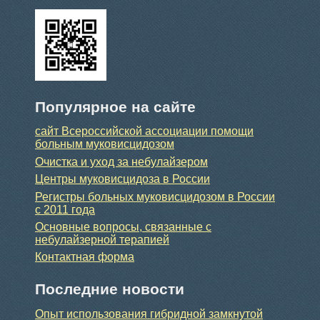
Популярное на сайте
сайт Всероссийской ассоциации помощи
больным муковисцидозом
Очистка и уход за небулайзером
Центры муковисцидоза в России
Регистры больных муковисцидозом в России
с 2011 года
Основные вопросы, связанные с
небулайзерной терапией
Контактная форма
Последние новости
Опыт использования гибридной замкнутой