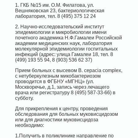
1. ГКБ №15 им. О.М. Филатова, ул.
Вешняковская 23, бактериологическая
лаборатория, тел. 8 (495) 375 12 24
2. Научно-исследовательский институт
эпидемиологии и микробиологии имени
почетного академика Н.Ф.Гамалеи Российской
академии медицинских наук, лаборатория
молекулярной эпидемиологии госпитальных
инфекций (адрес: улица Гамалеи 18, тел. 8
(499) 193 55 94, 8 (903) 536 62 37)
Прием больных с высевом B. cepacia сomplex,
с нетуберкулезным микобактериозом
проводится в ФГБНУ «МГНЦ» (ул.
Москворечье, д.1, запись через лечащего
врача или регистратуру 8 (495) 587-33-66) в
субботу.
Для прикрепления к центру, проведения
обследования для больных муковисцидозом
или для диагностики муковисцидоза
необходимо:
1.Получить в поликлинике направление по