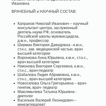
Ивановна
ВРАЧЕБНЫЙ и НАУЧНЫЙ СОСТАВ:
Капранов Николай Иванович – научный
консультант центра, заслуженный
деятель науки РФ, основатель
Российской школы муковисцидоза,
д.м.н., профессор
Шерман Виктория Давидовна –к.м.н.,
ст.н.с, зав. медицинской частью, врач
высшей категории
Воронкова Анна Юрьевна, к.м.н., ст.н.с.,
врач высшей категории
Никонова Виктория Сергеевна, к.м.н.,
ст.н.с., врач-педиатр
Шабалова Лидия Абрамовна, к.м.н.,
ст.н.с., врач высшей категории
Новоселова Ольга Григорьевна – врач-
генетик, врач- педиатр
Максимычева Татьяна Юрьевна -
диетолог
Васильев Валерий Леонидович –
кинезитерапевт