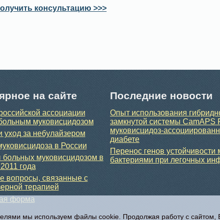
олучить консультацию >>>
ярное на сайте
Последние новости
российской ассоциации
Опыт использования гибридн
больным муковисцидозом
замкнутой системы CamAPS 
муковисцидоз-ассоциирован
и уход за небулайзером
диабете
уковисцидоза в России
Перенос генов устойчивости
 больных муковисцидозом в
бактериями при легочных ин
 2011 года
 вопросы, связанные с
ерной терапией
ная форма
телями мы используем файлы cookie. Продолжая работу с сайтом,