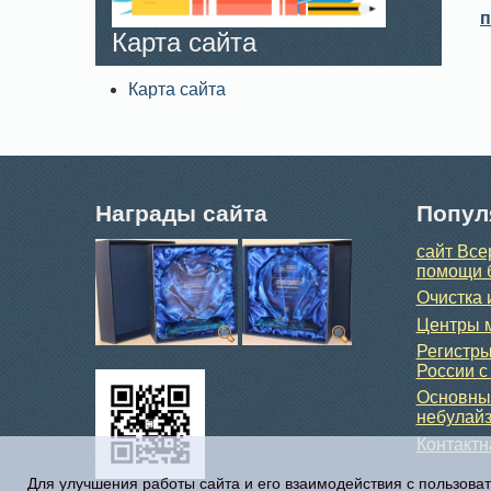
п
Карта сайта
Карта сайта
Награды сайта
Попул
сайт Все
помощи 
Очистка 
Центры м
Регистры
России с
Основные
небулайз
Контакт
Для улучшения работы сайта и его взаимодействия с пользова