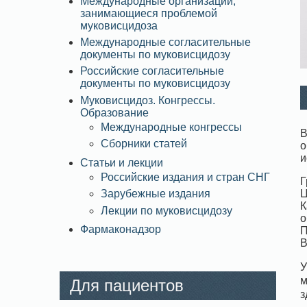
Международные организации,
занимающиеся проблемой
муковисцидоза
Международные согласительные
документы по муковисцидозу
Российские согласительные
документы по муковисцидозу
Муковисцидоз. Конгрессы.
Образование
Международные конгрессы
В
Сборники статей
о
и
Статьи и лекции
Российские издания и стран СНГ
Г
Ц
Зарубежные издания
К
Лекции по муковисцидозу
о
Фармаконадзор
П
В
У
м
Для пациентов
з