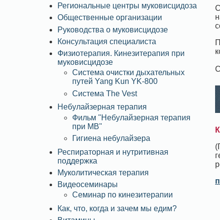
Региональные центры муковисцидоза
С
н
Общественные организации
с
Руководства о муковисцидозе
Консультация специалиста
П
к
Физиотерапия. Кинезитерапия при
муковисцидозе
С
Система очистки дыхательных
путей Yang Kun YK-800
Система The Vest
Небулайзерная терапия
Фильм "Небулайзерная терапия
при МВ"
К
Гигиена небулайзера
(
Респираторная и нутритивная
г
поддержка
р
Муколитическая терапия
п
Видеосеминары
Семинар по кинезитерапии
Как, что, когда и зачем мы едим?