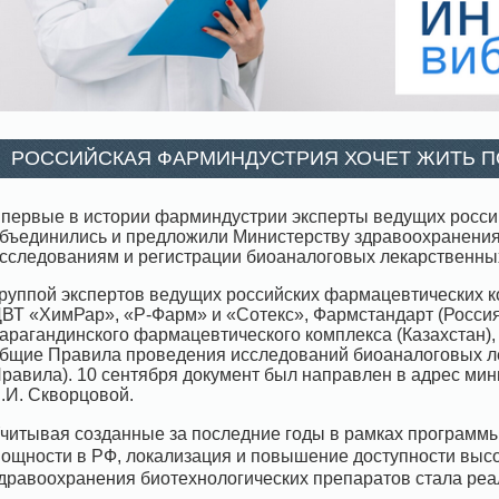
РОССИЙСКАЯ ФАРМИНДУСТРИЯ ХОЧЕТ ЖИТЬ 
первые в истории фарминдустрии эксперты ведущих росс
бъединились и предложили Министерству здравоохранения
сследованиям и регистрации биоаналоговых лекарственных
руппой экспертов ведущих российских фармацевтических
ВТ «ХимРар», «Р-Фарм» и «Сотекс», Фармстандарт (Россия
арагандинского фармацевтического комплекса (Казахстан
бщие Правила проведения исследований биоаналоговых ле
равила). 10 сентября документ был направлен в адрес ми
.И. Скворцовой.
читывая созданные за последние годы в рамках програм
ощности в РФ, локализация и повышение доступности выс
дравоохранения биотехнологических препаратов стала реа