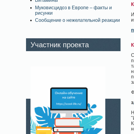
Витамины
К
Муковисцидоз в Европе – факты и
рисунки
И
и
Сообщение о нежелательной реакции
п
Участник проекта
К
С
п
т
н
п
з
Ф
з
Н
"
К
н