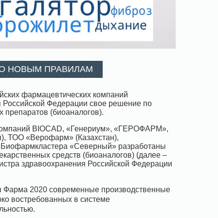
ПО НОВЫМ ПРАВИЛАМ
ийских фармацевтических компаний
 Российской Федерации свое решение по
 препаратов (биоаналогов).
 компаний BIOCAD, «Генериум», «ГЕРОФАРМ»,
), ТОО «Верофарм» (Казахстан),
), Биофармкластера «Северный» разработаны
карственных средств (биоаналогов) (далее –
нистра здравоохранения Российской Федерации
мы Фарма 2020 современные производственные
око востребованных в системе
льностью.