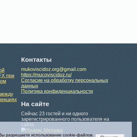
Контакты
mukoviscidoz.org@gmail.com
ой
https://mucoviscidoz.ru/
FX при
Согласие на обработку персональных
ном
данных
Политика конфиденциальности
 между
фекциях
На сайте
Сейчас 23 гостей и ни одного
зарегистрированного пользователя на
сайте
 Вы разрешаете использование cookie-файлов.