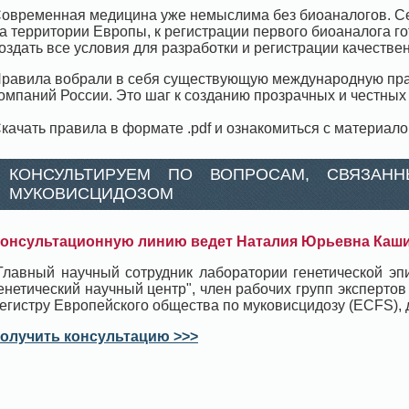
овременная медицина уже немыслима без биоаналогов. С
а территории Европы, к регистрации первого биоаналога г
оздать все условия для разработки и регистрации качестве
равила вобрали в себя существующую международную пра
омпаний России. Это шаг к созданию прозрачных и честных
качать правила в формате .pdf и ознакомиться с материал
КОНСУЛЬТИРУЕМ ПО ВОПРОСАМ, СВЯЗАН
МУКОВИСЦИДОЗОМ
онсультационную линию ведет Наталия Юрьевна Каш
Главный научный сотрудник лаборатории генетической э
енетический научный центр", член рабочих групп экспертов
егистру Европейского общества по муковисцидозу (ECFS), д
олучить консультацию >>>