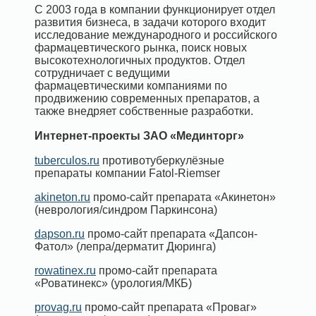
С 2003 года в компании функционирует отдел
развития бизнеса, в задачи которого входит
исследование международного и российского
фармацевтического рынка, поиск новых
высокотехнологичных продуктов. Отдел
сотрудничает с ведущими
фармацевтическими компаниями по
продвижению современных препаратов, а
также внедряет собственные разработки.
Интернет-проекты ЗАО «Мединторг»
tuberculos.ru
противотуберкулёзные
препараты компании Fatol-Riemser
akineton.ru
промо-сайт препарата «Акинетон»
(неврология/синдром Паркинсона)
dapson.ru
промо-сайт препарата «Дапсон-
Фатол» (лепра/дерматит Дюринга)
rowatinex.ru
промо-сайт препарата
«Роватинекс» (урология/МКБ)
provag.ru
промо-сайт препарата «Проваг»