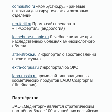
combustio.ru
«Комбустио.ру» - раневые
покрытия для хирургических и ожоговых
отделений
pro-fertil.ru
Промо-сайт препарата
«ПРОфертил» (андрология)
lechebnoe-pitanie.ru
Лечебное питание при
наследственных болезнях аминокислотного
обмена
after-stroke.ru
Инфопортал о восстановлении
после инсульта
extra-corpus.ru
Инфопортал об ЭКО
labo-russia.ru
промо-сайт инновационных
косметических продуктов LABO Cosprophar
(Швейцария)
Партнёрство
ЗАО «Мединторг» является стратегическим
партнёром более 100 крупнейших российских