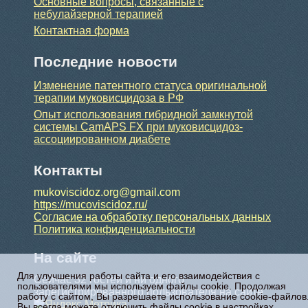
Основные вопросы, связанные с
небулайзерной терапией
Контактная форма
Последние новости
Изменение патентного статуса оригинальной
терапии муковисцидоза в РФ
Опыт использования гибридной замкнутой
системы CamAPS FX при муковисцидоз-
ассоциированном диабете
Контакты
mukoviscidoz.org@gmail.com
https://mucoviscidoz.ru/
Согласие на обработку персональных данных
Политика конфиденциальности
На сайте
Для улучшения работы сайта и его взаимодействия с
Сейчас 32 гостей и ни одного
пользователями мы используем файлы cookie. Продолжая
зарегистрированного пользователя на сайте
работу с сайтом, Вы разрешаете использование cookie-файлов
Вы всегда можете отключить файлы cookie в настройках