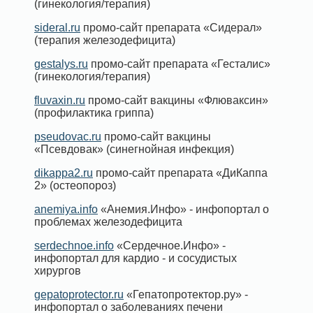
(гинекология/терапия)
sideral.ru
промо-сайт препарата «Сидерал»
(терапия железодефицита)
gestalys.ru
промо-сайт препарата «Гесталис»
(гинекология/терапия)
fluvaxin.ru
промо-сайт вакцины «Флюваксин»
(профилактика гриппа)
pseudovac.ru
промо-сайт вакцины
«Псевдовак» (синегнойная инфекция)
dikappa2.ru
промо-сайт препарата «ДиКаппа
2» (остеопороз)
anemiya.info
«Анемия.Инфо» - инфопортал о
проблемах железодефицита
serdechnoe.info
«Сердечное.Инфо» -
инфопортал для кардио - и сосудистых
хирургов
gepatoprotector.ru
«Гепатопротектор.ру» -
инфопортал о заболеваниях печени