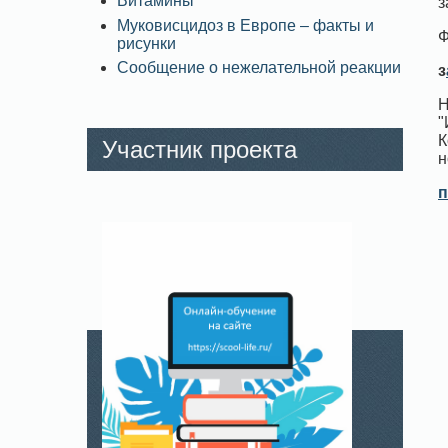
Витамины
з
Муковисцидоз в Европе – факты и
Ф
рисунки
Сообщение о нежелательной реакции
з
Н
"
К
Участник проекта
н
п