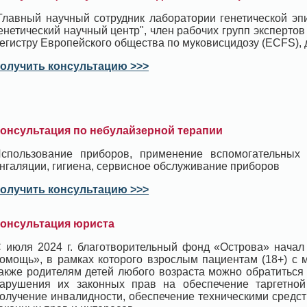
Главный научный сотрудник лаборатории генетической э
енетический научный центр", член рабочих групп экспертов
егистру Европейского общества по муковисцидозу (ECFS), д
олучить консультацию >>>
онсультация по небулайзерной терапии
спользование приборов, применение вспомогательных
нгаляции, гигиена, сервисное обслуживание приборов
олучить консультацию >>>
онсультация юриста
 июля 2024 г. благотворительный фонд «Острова» начал
омощь», в рамках которого взрослым пациентам (18+) с 
акже родителям детей любого возраста можно обратиться
арушения их законных прав на обеспечение таргетной 
олучение инвалидности, обеспечение техническими средс