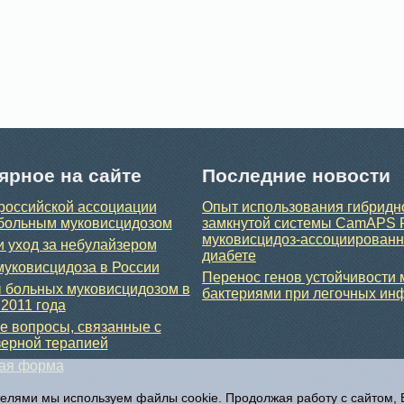
ярное на сайте
Последние новости
российской ассоциации
Опыт использования гибридн
больным муковисцидозом
замкнутой системы CamAPS 
муковисцидоз-ассоциирован
и уход за небулайзером
диабете
уковисцидоза в России
Перенос генов устойчивости
 больных муковисцидозом в
бактериями при легочных ин
 2011 года
 вопросы, связанные с
ерной терапией
ная форма
телями мы используем файлы cookie. Продолжая работу с сайтом,