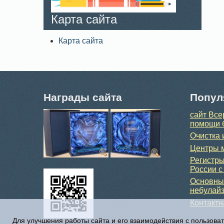
Карта сайта
Карта сайта
Награды сайта
Попул
сайт Все
помощи 
Очистка 
Центры м
Регистры
России с
Основные
небулайз
Контакт
Для улучшения работы сайта и его взаимодействия с пользова