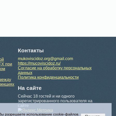
Контакты
mukoviscidoz.org@gmail.com
ой
https://mucoviscidoz.ru/
FX при
Согласие на обработку персональных
ном
данных
Политика конфиденциальности
 между
фекциях
На сайте
Сейчас 18 гостей и ни одного
зарегистрированного пользователя на
сайте
 Вы разрешаете использование cookie-файлов.