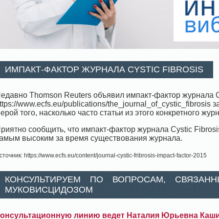
ИМПАКТ-ФАКТОР ЖУРНАЛА CYSTIC FIBROSIS
едавно Тhomson Reuters объявил импакт-фактор журнала Cy
ttps://www.ecfs.eu/publications/the_journal_of_cystic_fibros
ерой того, насколько часто статьи из этого конкретного жу
риятно сообщить, что импакт-фактор журнала Cystic Fibrosis
амым высоким за время существования журнала.
сточник: https://www.ecfs.eu/content/journal-cystic-fribrosis-impact-factor-2015
КОНСУЛЬТИРУЕМ ПО ВОПРОСАМ, СВЯЗАН
МУКОВИСЦИДОЗОМ
онсультационную линию ведет Наталия Юрьевна Каш