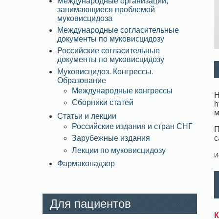
Международные организации,
занимающиеся проблемой
муковисцидоза
Международные согласительные
документы по муковисцидозу
Российские согласительные
документы по муковисцидозу
Муковисцидоз. Конгрессы.
Образование
Международные конгрессы
Н
Сборники статей
h
м
Статьи и лекции
Российские издания и стран СНГ
П
с
Зарубежные издания
Лекции по муковисцидозу
И
Фармаконадзор
Для пациентов
К