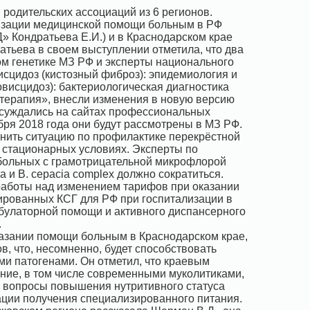
 родительских ассоциаций из 6 регионов.
изации медицинской помощи больным в РФ
Кондратьева Е.И.) и в Краснодарском крае
ратьева в своем выступлении отметила, что два
ом генетике МЗ РФ и эксперты национального
сцидоз (кистозный фиброз): эпидемиология и
висцидоз): бактериологическая диагностика
терапия», внесли изменения в новую версию
суждались на сайтах профессиональных
бря 2018 года они будут рассмотрены в МЗ РФ.
нить ситуацию по профилактике перекрёстной
 стационарных условиях. Эксперты по
 больных с грамотрицательной микрофлорой
 и B. cepacia complex должно сократиться.
 работы над изменением тарифов при оказании
рованных КСГ для РФ при госпитализации в
булаторной помощи и активного диспансерного
.
азании помощи больным в Краснодарском крае,
в, что, несомненно, будет способствовать
и патогенами. Он отметил, что краевым
ние, в том числе современными муколитиками,
ь вопросы повышения нутритивного статуса
ации получения специализированного питания.