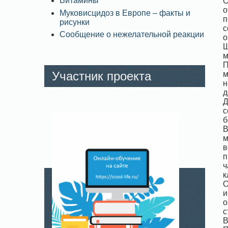
Витамины
О
о
Муковисцидоз в Европе – факты и
п
рисунки
с
Сообщение о нежелательной реакции
о
Ш
м
П
Участник проекта
м
н
д
Д
с
б
В
м
в
п
ч
к
О
и
о
с
В