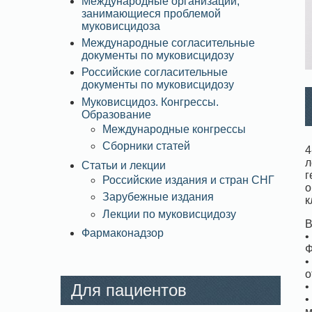
Международные организации,
занимающиеся проблемой
муковисцидоза
Международные согласительные
документы по муковисцидозу
Российские согласительные
документы по муковисцидозу
Муковисцидоз. Конгрессы.
Образование
Международные конгрессы
Сборники статей
4
л
Статьи и лекции
г
Российские издания и стран СНГ
о
Зарубежные издания
к
Лекции по муковисцидозу
В
Фармаконадзор
•
Ф
•
о
Для пациентов
•
•
м