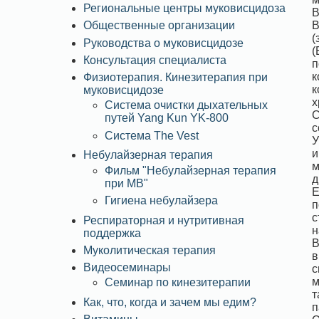
Региональные центры муковисцидоза
В
В
Общественные организации
(
Руководства о муковисцидозе
(
Консультация специалиста
п
к
Физиотерапия. Кинезитерапия при
к
муковисцидозе
х
Система очистки дыхательных
С
путей Yang Kun YK-800
с
Система The Vest
У
и
Небулайзерная терапия
м
Фильм "Небулайзерная терапия
д
при МВ"
Е
Гигиена небулайзера
п
с
Респираторная и нутритивная
н
поддержка
В
Муколитическая терапия
в
Видеосеминары
с
м
Семинар по кинезитерапии
т
Как, что, когда и зачем мы едим?
п