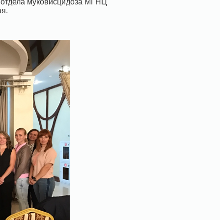
о отдела муковисцидоза МГНЦ
я.