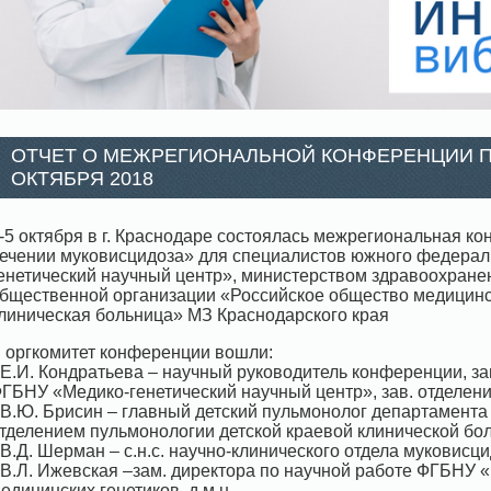
ОТЧЕТ О МЕЖРЕГИОНАЛЬНОЙ КОНФЕРЕНЦИИ ПО
ОКТЯБРЯ 2018
-5 октября в г. Краснодаре состоялась межрегиональная к
ечении муковисцидоза» для специалистов южного федерал
енетический научный центр», министерством здравоохране
бщественной организации «Российское общество медицинск
линическая больница» МЗ Краснодарского края
 оргкомитет конференции вошли:
 Е.И. Кондратьева – научный руководитель конференции, з
ГБНУ «Медико-генетический научный центр», зав. отделен
 В.Ю. Брисин – главный детский пульмонолог департамента
тделением пульмонологии детской краевой клинической боль
 В.Д. Шерман – с.н.с. научно-клинического отдела муковисц
 В.Л. Ижевская –зам. директора по научной работе ФГБНУ
едицинских генетиков, д.м.н.