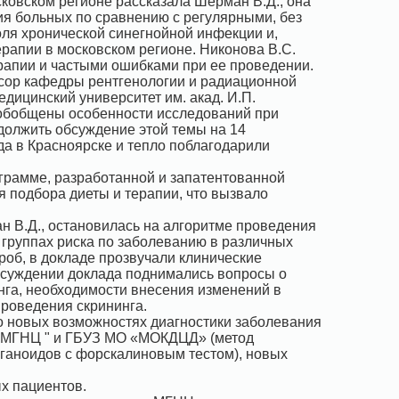
ковском регионе рассказала Шерман В.Д., она
я больных по сравнению с регулярными, без
оля хронической синегнойной инфекции и,
рапии в московском регионе. Никонова В.С.
рапии и частыми ошибками при ее проведении.
сор кафедры рентгенологии и радиационной
дицинский университет им. акад. И.П.
 обобщены особенности исследований при
должить обсуждение этой темы на 14
да в Красноярске и тепло поблагодарили
грамме, разработанной и запатентованной
я подбора диеты и терапии, что вызвало
н В.Д., остановилась на алгоритме проведения
 группах риска по заболеванию в различных
роб, в докладе прозвучали клинические
бсуждении доклада поднимались вопросы о
нга, необходимости внесения изменений в
проведения скрининга.
о новых возможностях диагностики заболевания
 "МГНЦ " и ГБУЗ МО «МОКДЦД» (метод
ганоидов с форскалиновым тестом), новых
х пациентов.