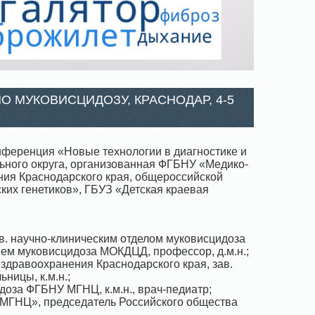
 МУКОВИСЦИДОЗУ, КРАСНОДАР, 4-5
онференция «Новые технологии в диагностике и
ьного округа, организованная ФГБНУ «Медико-
ния Краснодарского края, общероссийской
их генетиков», ГБУЗ «Детская краевая
ав. научно-клиническим отделом муковисцидоза
ием муковисцидоза МОКДЦД, профессор, д.м.н.;
 здравоохранения Краснодарского края, зав.
ницы, к.м.н.;
идоза ФГБНУ МГНЦ, к.м.н., врач-педиатр;
 «МГНЦ», председатель Российского общества