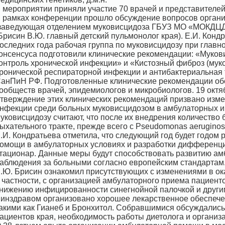
 мероприятии приняли участие 70 врачей и представителей
 рамках конференции прошло обсуждение вопросов орган
заведующая отделением муковисцидоза ГБУЗ МО «МОКДЦД» 
Брисин В.Ю. главный детский пульмонолог края). Е.И. Конд
оследних года рабочая группа по муковисцидозу при главн
онсенсуса подготовили клинические рекомендации: «Мукови
онтроль хронической инфекции» и «Кистозный фиброз (муко
ронической респираторной инфекции и антибактериальная 
анПиН РФ. Подготовленные клинические рекомендации об
ообществ врачей, эпидемиологов и микробиологов. 19 октя
тверждение этих клинических рекомендаций призвано изме
нфекции среди больных муковисцидозом в амбулаторных и
уковисцидозу считают, что после их внедрения количество
ыхательного тракте, прежде всего с Pseudomonas aeruginosa
.И. Кондратьева отметила, что следующий год будет годом
омощи в амбулаторных условиях и разработки дифференци
тационар. Данные меры будут способствовать развитию ам
аблюдения за больными согласно европейским стандартам
.Ю. Брисин ознакомил присутствующих с изменениями в ок
 частности, с организацией амбулаторного приема пациенто
нижению инфицированности синегнойной палочкой и другим
инздравом организовано хорошее лекарственное обеспече
акими как Гианеб и Бронхитол. Собравшимися обсуждалис
ациентов края, необходимость работы диетолога и организ