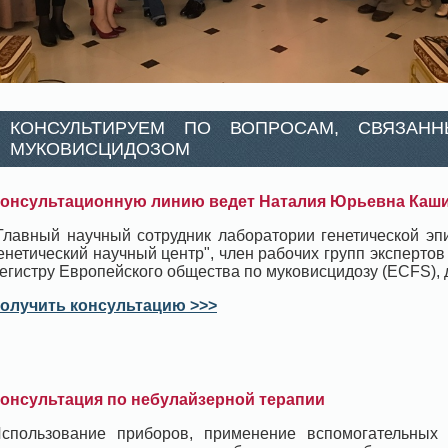
КОНСУЛЬТИРУЕМ ПО ВОПРОСАМ, СВЯЗАН
МУКОВИСЦИДОЗОМ
онсультационную линию ведет Наталия Юрьевна Каш
Главный научный сотрудник лаборатории генетической э
енетический научный центр", член рабочих групп экспертов
егистру Европейского общества по муковисцидозу (ECFS), д
олучить консультацию >>>
онсультация по небулайзерной терапии
спользование приборов, применение вспомогательных