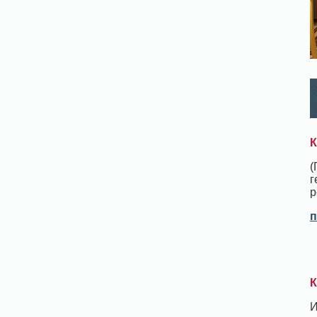
К
(
г
р
п
К
И