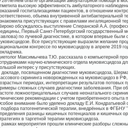
 28-летнем опыте организации амбулаторной помощи в мос
тметила высокую эффективность амбулаторного наблюдени
оказаний госпитализациями пациентов, в отношении контр
оответственно, объема внутривенной антибактериальной те
знакомила присутствующих с правилами ингаляционной те
ироко обсуждалось выступление Сперанской А.А. (профес
едицины, Первый Санкт-Петербургский государственный ме
авлова) по лучевой диагностике, в котором впервые были
уковисцидозе. Все присутствующие выразили желание про
ациональном конгрессе по муковисцидозу в апреле 2019 го
окладчика.
иетолог Максимычева Т.Ю. рассказала о компьютерной про
отрудниками научно-клинического отдела муковисцидоза дл
ольшой интерес у присутствующих.
 докладе, посвященном диагностике муковисцидоза, Шерма
ассового скрининга новорожденных на муковисцидоз в РФ,
озрастных периодах, интерпретации результатов потовых п
римеры сложных случаев диагностики заболевания. При о
астоте ложноотрицательных случаев неонатального скрини
линические рекомендации с учетом приобретенного опыта 
собое внимание было уделено докладу Е.И. Кондратьевой 
 подбора патогенетической терапии, внедрённых в ФГБНУ
пределения разницы кишечных потенциалов и кишечных ор
тратегиях в таргетной терапии муковисцидоза.
 рамках мероприятия прошли клинические разборы сложны