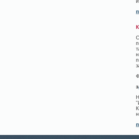
и
п
К
С
п
т
н
п
з
Ф
з
Н
"
К
н
п