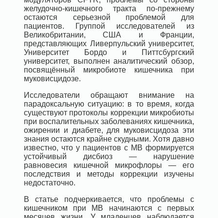
желудочно-кишечного тракта по-прежнему
остаются серьезной проблемой для
пациентов. Группой исследователей из
Великобритании, США и Франции,
представляющих Ливерпульский университет,
Университет Бордо и Питтсбургский
университет, выполнен аналитический обзор,
посвящённый микробиоте кишечника при
муковисцидозе.
Исследователи обращают внимание на
парадоксальную ситуацию: в то время, когда
существуют протоколы коррекции микробиоты
при воспалительных заболеваниях кишечника,
ожирении и диабете, для муковисцидоза эти
знания остаются крайне скудными. Хотя давно
известно, что у пациентов с МВ формируется
устойчивый дисбиоз — нарушение
равновесия кишечной микрофлоры — его
последствия и методы коррекции изучены
недостаточно.
В статье подчеркивается, что проблемы с
кишечником при МВ начинаются с первых
месяцев жизни. У младенцев наблюдается