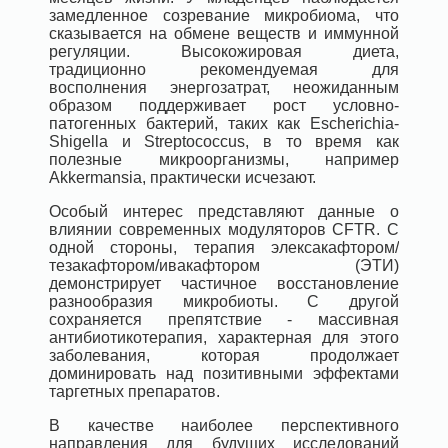
замедленное созревание микробиома, что
сказывается на обмене веществ и иммунной
регуляции. Высокожировая диета,
традиционно рекомендуемая для
восполнения энергозатрат, неожиданным
образом поддерживает рост условно-
патогенных бактерий, таких как Escherichia-
Shigella и Streptococcus, в то время как
полезные микроорганизмы, например
Akkermansia, практически исчезают.
Особый интерес представляют данные о
влиянии современных модуляторов CFTR. С
одной стороны, терапия элексакафтором/
тезакафтором/ивакафтором (ЭТИ)
демонстрирует частичное восстановление
разнообразия микробиоты. С другой
сохраняется препятствие - массивная
антибиотикотерапия, характерная для этого
заболевания, которая продолжает
доминировать над позитивными эффектами
таргетных препаратов.
В качестве наиболее перспективного
направления для будущих исследований