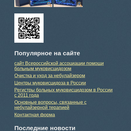
Популярное на сайте
сайт Всероссийской ассоциации помощи
больным муковисцидозом
Очистка и уход за небулайзером
Центры муковисцидоза в России
Регистры больных муковисцидозом в России
с 2011 года
Основные вопросы, связанные с
небулайзерной терапией
Контактная форма
Последние новости