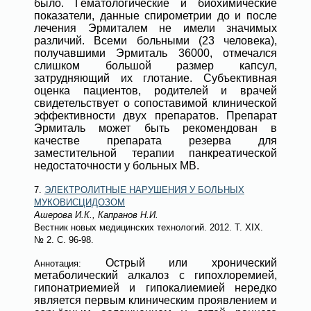
было. Гематологические и биохимические
показатели, данные спирометрии до и после
лечения Эрмиталем не имели значимых
различий. Всеми больными (23 человека),
получавшими Эрмиталь 36000, отмечался
слишком большой размер капсул,
затрудняющий их глотание. Субъективная
оценка пациентов, родителей и врачей
свидетельствует о сопоставимой клинической
эффективности двух препаратов. Препарат
Эрмиталь может быть рекомендован в
качестве препарата резерва для
заместительной терапии панкреатической
недостаточности у больных МВ.
7.
ЭЛЕКТРОЛИТНЫЕ НАРУШЕНИЯ У БОЛЬНЫХ
МУКОВИСЦИДОЗОМ
Ашерова И.К., Капранов Н.И.
Вестник новых медицинских технологий
. 2012. Т. XIX.
№ 2
. С. 96-98.
Острый или хронический
Аннотация:
метаболический алкалоз с гипохлоремией,
гипонатриемией и гипокалиемией нередко
является первым клиническим проявлением и