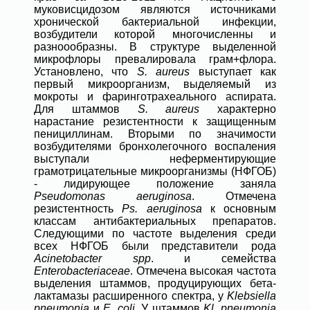
муковисцидозом являются источниками
хронической бактериальной инфекции,
возбудители которой многочисленны и
разноообразны. В структуре выделенной
микрофлоры превалировала грам+флора.
Установлено, что
S. aureus
выступает как
первый микроорганизм, выделяемый из
мокроты и фаринготрахеального аспирата.
Для штаммов
S. aureus
характерно
нарастание резистентности к защищенным
пенициллинам. Вторыми по значимости
возбудителями бронхолегочного воспаления
выступали неферментирующие
грамотрицательные микроорганизмы (НФГОБ)
- лидирующее положение заняла
Pseudomonas aeruginosa
. Отмечена
резистентность
Ps. aeruginosa
к основным
классам антибактериальных препаратов.
Следующими по частоте выделения среди
всех НФГОБ были представители рода
Acinetobacter spp
. и семейства
Enterobacteriaceae
. Отмечена высокая частота
выделения штаммов, продуцирующих бета-
лактамазы расширенного спектра, у
Klebsiella
рneumonia
и
E. coli
. У штаммов
Kl. рneumonia