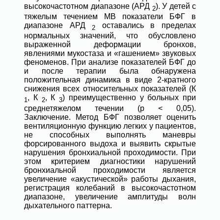
высокочастотном диапазоне (АРД
). У детей с
2
тяжелым течением МВ показатели БФГ в
диапазоне АРД
оставались в пределах
2
нормальных значений, что обусловлено
выраженной деформации бронхов,
явлениями мукостаза и «гашением» звуковых
феноменов. При анализе показателей БФГ до
и после терапии была обнаружена
положительная динамика в виде 2-кратного
снижения всех относительных показателей (К
, К
, К
) преимущественно у больных при
1
2
3
среднетяжелом течении (p < 0,05).
Заключение. Метод БФГ позволяет оценить
вентиляционную функцию легких у пациентов,
не способных выполнять маневры
форсированного выдоха и выявить скрытые
нарушения бронхиальной проходимости. При
этом критерием диагностики нарушений
бронхиальной проходимости является
увеличение «акустической» работы дыхания,
регистрация колебаний в высокочастотном
диапазоне, увеличение амплитуды волн
дыхательного паттерна.