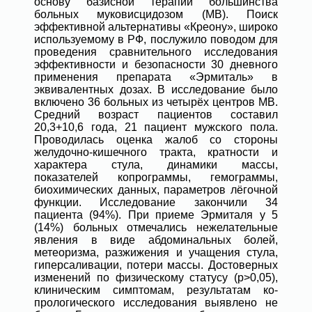
основу базисной терапии большинства
больных муковисцидозом (МВ). Поиск
эффективной альтернативы «Креону», широко
используемому в РФ, послужило поводом для
проведения сравнительного исследования
эффективности и безопасности 30 дневного
применения препарата «Эрмиталь» в
эквивалентных дозах. В исследование было
включено 36 больных из четырёх центров МВ.
Средний возраст пациентов составил
20,3+10,6 года, 21 пациент мужского пола.
Проводилась оценка жалоб со стороны
желудочно-кишечного тракта, кратности и
характера стула, динамики массы,
показателей копрограммы, гемограммы,
биохимических данных, параметров лёгочной
функции. Исследование закончили 34
пациента (94%). При приеме Эрмиталя у 5
(14%) больных отмечались нежелательные
явления в виде абдоминальных болей,
метеоризма, разжижения и учащения стула,
гиперсаливации, потери массы. Достоверных
изменений по физическому статусу (p>0,05),
клиническим симптомам, результатам ко-
прологического исследования выявлено не