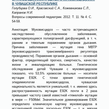
В ЧУВАШСКОЙ РЕСПУБЛИКЕ
Голубцова О.И., Красовский С.А., Кожевникова С.Л.,
Капранов Н.И.
Вопросы современной педиатрии
. 2012. Т. 11.
№ 4
. С.
54-59.
Аннотация:
Муковисцидоз — часто встречающееся
наследственно обусловленное заболевание,
характеризующееся полиорганной дисфункцией, в т. ч.
ранним и тяжелым поражением органов дыхания.
Причина заболевания — мутация гена МВТР
(муковисцидозного трансмембранного регулятора
проводимости). Поражение органов дыхания — основной
фактор, определяющий прогноз, смертность, качество
жизни и инвалидизацию больных. Генетическое
обследование детей Чувашии с муковисцидозом
показало, что 53,5% хромосом больных — носители
мутации Е92К. С точки зрения генетической
эпидемиологии муковисцидоза, чувашская
национальность является уникальной, т. к. именно здесь
распространенность мутации E92K почти в 2 раза
превышает частоту самой известной «тяжелой» мутации
в мире — F508del. Значительное доминирование E92K
определило клиническую картину муковисцидоза в
исследуемой группе, поскольку E92K — т. н. мягкая