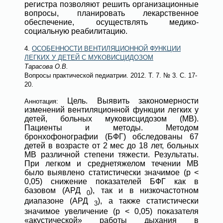
регистра позволяют решить организационные
вопросы, планировать лекарственное
обеспечение, осуществлять медико-
социальную реабилитацию.
4.
ОСОБЕННОСТИ ВЕНТИЛЯЦИОННОЙ ФУНКЦИИ
ЛЕГКИХ У ДЕТЕЙ С МУКОВИСЦИДОЗОМ
Тарасова О.В.
Вопросы практической педиатрии
. 2012. Т. 7.
№ 3
. С. 17-
20.
Цель. Выявить закономерности
Аннотация:
изменений вентиляционной функции легких у
детей, больных муковисцидозом (МВ).
Пациенты и методы. Методом
бронхофонографии (БФГ) обследованы 67
детей в возрасте от 2 мес до 18 лет, больных
МВ различной степени тяжести. Результаты.
При легком и среднетяжелом течении МВ
было выявлено статистически значимое (p <
0,05) снижение показателей БФГ как в
базовом (АРД
), так и в низкочастотном
0
диапазоне (АРД
), а также статистически
3
значимое увеличение (p < 0,05) показателя
«акустической» работы дыхания в