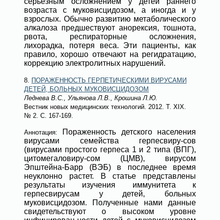
серьёзным осложнением у детей раннего
возраста с муковисцидозом, а иногда и у
взрослых. Обычно развитию метаболического
алкалоза предшествуют анорексия, тошнота,
рвота, респираторные осложнения,
лихорадка, потеря веса. Эти пациенты, как
правило, хорошо отвечают на регидратацию,
коррекцию электролитных нарушений.
8.
ПОРАЖЕННОСТЬ ГЕРПЕТИЧЕСКИМИ ВИРУСАМИ
ДЕТЕЙ, БОЛЬНЫХ МУКОВИСЦИДОЗОМ
Леднева В.С., Ульянова Л.В., Крошина Л.Ю.
Вестник новых медицинских технологий
. 2012. Т. XIX.
№ 2
. С. 167-169.
Пораженность детского населения
Аннотация:
вирусами семейства герпесвиру-сов
(вирусами простого герпеса 1 и 2 типа (ВПГ),
цитомегаловиру-сом (ЦМВ), вирусом
Эпштейна-Барр (ВЭБ) в последнее время
неуклонно растет. В статье представлены
результаты изучения иммунитета к
герпесвирусам у детей, больных
муковисцидозом. Полученные нами данные
свидетельствуют о высоком уровне