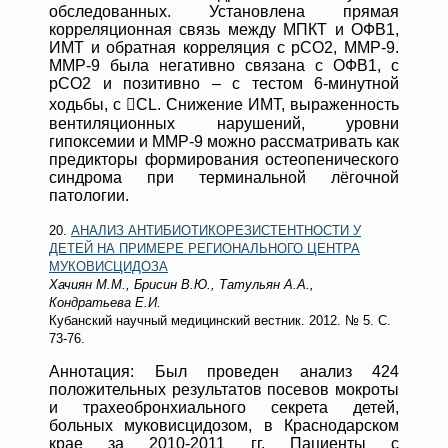
обследованных. Установлена прямая
корреляционная связь между МПКТ и ОФВ1,
ИМТ и обратная корреляция с pCO2, ММР-9.
ММР-9 была негативно связана с ОФВ1, с
pCO2 и позитивно – с тестом 6-минутной
ходьбы, с CL. Снижение ИМТ, выраженность
вентиляционных нарушений, уровни
гипоксемии и ММР-9 можно рассматривать как
предикторы формирования остеопенического
синдрома при терминальной лёгочной
патологии.
20.
АНАЛИЗ АНТИБИОТИКОРЕЗИСТЕНТНОСТИ У
ДЕТЕЙ НА ПРИМЕРЕ РЕГИОНАЛЬНОГО ЦЕНТРА
МУКОВИСЦИДОЗА
Хачиян М.М., Брисин В.Ю., Татульян А.А.,
Кондратьева Е.И.
Кубанский научный медицинский вестник
. 2012.
№ 5
. С.
73-76.
Аннотация: Был проведен анализ 424
положительных результатов посевов мокроты
и трахеобронхиального секрета детей,
больных муковисцидозом, в Краснодарском
крае за 2010-2011 гг. Пациенты с