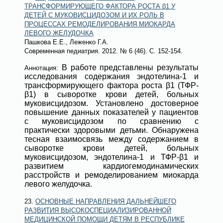
ТРАНСФОРМИРУЮЩЕГО ФАКТОРА РОСТА β1 У
ДЕТЕЙ С МУКОВИСЦИДОЗОМ И ИХ РОЛЬ В
ПРОЦЕССАХ РЕМОДЕЛИРОВАНИЯ МИОКАРДА
ЛЕВОГО ЖЕЛУДОЧКА
Пашкова Е.Е., Леженко Г.А.
Современная педиатрия
. 2012.
№ 6 (46)
. С. 152-154.
В работе представлены результаты
Аннотация:
исследования содержания эндотелина-1 и
трансформирующего фактора роста β1 (ТФР-
β1) в сыворотке крови детей, больных
муковисцидозом. Установлено достоверное
повышение данных показателей у пациентов
с муковисцидозом по сравнению с
практически здоровыми детьми. Обнаружена
тесная взаимосвязь между содержанием в
сыворотке крови детей, больных
муковисцидозом, эндотелина-1 и ТФР-β1 и
развитием кардиогемодинамических
расстройств и ремоделированием миокарда
левого желудочка.
23.
ОСНОВНЫЕ НАПРАВЛЕНИЯ ДАЛЬНЕЙШЕГО
РАЗВИТИЯ ВЫСОКОСПЕЦИАЛИЗИРОВАННОЙ
МЕДИЦИНСКОЙ ПОМОЩИ ДЕТЯМ В РЕСПУБЛИКЕ