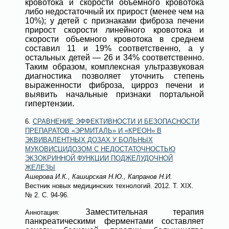
кровотока и скорости объемного кровотока
либо недостаточный их прирост (менее чем на
10%); у детей с признаками фиброза печени
прирост скорости линейного кровотока и
скорости объемного кровотока в среднем
составил 11 и 19% соответственно, а у
остальных детей — 26 и 34% соответственно.
Таким образом, комплексная ультразвуковая
диагностика позволяет уточнить степень
выраженности фиброза, цирроз печени и
выявить начальные признаки портальной
гипертензии.
6.
СРАВНЕНИЕ ЭФФЕКТИВНОСТИ И БЕЗОПАСНОСТИ
ПРЕПАРАТОВ «ЭРМИТАЛЬ» И «КРЕОН» В
ЭКВИВАЛЕНТНЫХ ДОЗАХ У БОЛЬНЫХ
МУКОВИСЦИДОЗОМ С НЕДОСТАТОЧНОСТЬЮ
ЭКЗОКРИННОЙ ФУНКЦИИ ПОДЖЕЛУДОЧНОЙ
ЖЕЛЕЗЫ
Ашерова И.К., Каширская Н.Ю., Капранов Н.И.
Вестник новых медицинских технологий
. 2012. Т. XIX.
№ 2
. С. 94-96.
Заместительная терапия
Аннотация:
панкреатическими ферментами составляет