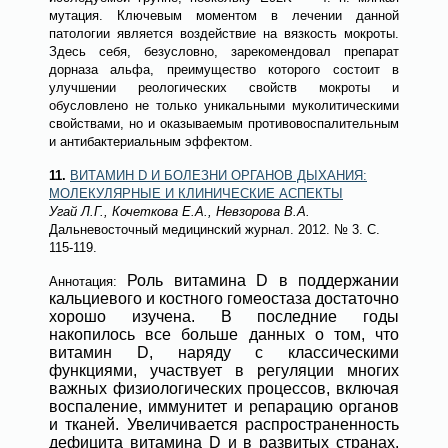
мутация. Ключевым моментом в лечении данной
патологии является воздействие на вязкость мокроты.
Здесь себя, безусловно, зарекомендовал препарат
дорназа альфа, преимущество которого состоит в
улучшении реологических свойств мокроты и
обусловлено не только уникальными муколитическими
свойствами, но и оказываемым противовоспалительным
и антибактериальным эффектом.
11.
ВИТАМИН D И БОЛЕЗНИ ОРГАНОВ ДЫХАНИЯ:
МОЛЕКУЛЯРНЫЕ И КЛИНИЧЕСКИЕ АСПЕКТЫ
Угай Л.Г., Кочеткова Е.А., Невзорова В.А.
Дальневосточный медицинский журнал
. 2012.
№ 3
. С.
115-119.
Роль витамина D в поддержании
Аннотация:
кальциевого и костного гомеостаза достаточно
хорошо изучена. В последние годы
накопилось все больше данных о том, что
витамин D, наряду с классическими
функциями, участвует в регуляции многих
важных физиологических процессов, включая
воспаление, иммунитет и репарацию органов
и тканей. Увеличивается распространенность
дефицита витамина D и в развитых странах.