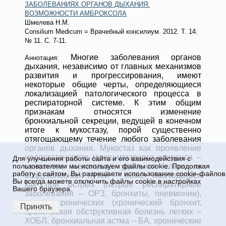
ЗАБОЛЕВАНИЯХ ОРГАНОВ ДЫХАНИЯ:
ВОЗМОЖНОСТИ АМБРОКСОЛА
Шмелева Н.М.
Consilium Medicum = Врачебный консилиум
. 2012. Т. 14.
№ 11
. С. 7-11.
Многие заболевания органов
Аннотация:
дыхания, независимо от главных механизмов
развития и прогрессирования, имеют
некоторые общие черты, определяющиеся
локализацией патологического процесса в
респираторной системе. К этим общим
признакам относятся изменение
бронхиальной секреции, ведущей в конечном
итоге к мукостазу, порой существенно
отягощающему течение любого заболевания
органов дыхания. Мукостаз как проявление
недостаточности мукоцилиарного клиренса –
Для улучшения работы сайта и его взаимодействия с
основного механизма удаления слизи из
пользователями мы используем файлы cookie. Продолжая
работу с сайтом, Вы разрешаете использование cookie-файлов
воздухоносных путей – может наблюдаться
Вы всегда можете отключить файлы cookie в настройках
как при острых (острые респираторные
Вашего браузера.
заболевания – ОРЗ, бронхиты, пневмонии),
так и хронических (хронический бронхит,
Принять
хроническая обструктивная болезнь легких –
ХОБЛ, бронхиальная астма – БА, хронические