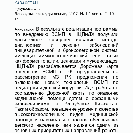
КАЗАХСТАН
Нукушева С.Г.
Денсаулык сактауды дамыту
. 2012.
№ 1-1 часть
. С. 10-
14.
В результате реализации программы
Аннотация:
по внедрению ВСМП в НЦПиДХ получили
дальнейшее совершенствование методы
диагностики и лечения заболеваний
пищеварительной и бронхолегочной систем,
имеющих иммунногенетический генез, таких
как ферментопатии, целиакия и муковисцидоз.
НЦПиДХ разрабатывается Дорожная карта
внедрения ВСМП в РК, представлены на
рассмотрение МЗ РК предложения по
включению новых технологий ВСМП по
педиатрии и детской хирургии. Идет работа по
составлению Дорожной карты по оказанию
медицинской помощи детям с орфанными
заболеваниями в Республике Казахстан.
Таким образом, повышение уровня и качества
высокотехнологичных видов медицинской
помощи и максимально полное обеспечение
детского населения ими является одним из
основных приоритетных направлений работы