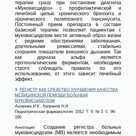
терапии сразу при постановке диагноза
«Муковисцидоз» с профилактической и
лечебной целью хронического бронхита и
хронического полипозного пансинусита.
Постоянный прием препарата в составе
базисной терапии позволяет пациентам с
муковисцидозом вести активный образ жизни
с редкими обострениями заболевания,
длительными ремиссиями, стабильно
сохраняя показатели внешнего дыхания. Так
как дорназа альфа является
протеолитическим ферментом, необходимо
строго соблюдать правила по его
использованию, от этого зависит лечебный
эффект.
3.
РЕГИСТР КАК СРЕДСТВО УЛУЧШЕНИЯ КАЧЕСТВА
МЕДИЦИНСКОЙ ПОМОЩИ БОЛЬНЫМ
МУКОВИСЦИДОЗОМ
Ашерова И.К., Капранов Н.И.
Педиатрическая фармакология
. 2012. Т. 9.
№ 3
. С. 96-
100.
Создание регистра больных
Аннотация:
муковисцидозом (МВ) является необходимым