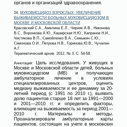
органов и организаций здравоохранения.
24.
МУКОВИСЦИДОЗ ВЗРОСЛЫХ: УВЕЛИЧЕНИЕ
ВЫЖИВАЕМОСТИ БОЛЬНЫХ МУКОВИСЦИДОЗОМ В
МОСКВЕ И МОСКОВСКОЙ ОБЛАСТИ
Красовский С.А., Амелина Е.Л., Черняк А.В., Никонова
В.С., Воронкова А.Ю., Каширская Н.Ю., Капранов Н.И.,
Чистякова В.П., Самойленко В.А., Семыкин С.Ю.,
Симонова О.И., Петрова Н.В., Горинова Ю.В., Чучалин
А.Г.
Терапевтический архив
. 2012.
№ 3
. С. 54-58.
Цель исследования. У живущих в
Аннотация:
Москве и Московской области детей, больных
муковисцидозом (МВ) и получающих
амбулаторное лечение в условиях
специализированных центров, оценить
медиану выживаемости и ее динамику за 20-
летний период (с 1991 по 2010 г.), выявить
долю пациентов старше 18 лет за 1991—2000
и 2001—2010 гг. и определить факторы,
влияющие на выживаемость за период 2001—
2010 г. Материалы и методы.
Проанализировали амбулаторные карты
пациентов, состоящих на учете в московских