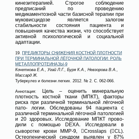
кинезитерапией. Строгое соблюдение
предписаний по проведению
медикаментозной части базисной терапии при
муковисцидозе является залогом
стабильности состояния пациента и
повышения качества жизни, что способствует
активной психологической и социальной
адаптации.
19.
ПРЕДИКТОРЫ СНИЖЕНИЯ КОСТНОЙ ПЛОТНОСТИ
ПРИ ТЕРМИНАЛЬНОЙ ЛЁГОЧНОЙ ПАТОЛОГИИ: РОЛЬ
МЕТАЛЛОПРОТЕИНАЗЫ-9
Кочеткова Е.А., Угай Л.Г., Буря К.А., Невзорова В.А.,
Массард Ж.
Туберкулез и болезни легких
. 2012.
№ 2
. С. 062-066.
Цель – оценить минеральную
Аннотация:
плотность костной ткани (МПКТ), факторы
риска при различной терминальной лёгочной
пато- логии. Обследованы 94 пациента с
различной терминальной лёгочной патологией
и 20 здоровых. Исследование МПКТ прово-
дили с помощью DEXA. Исследовали в
сыворотке крови ММР-9, Crosslaps (CL).
Остеопенический синдром выявлен у 87%