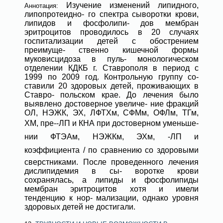
Изучение изменений липидного,
Аннотация:
липопротеидно- го спектра сыворотки крови,
липидов и фосфолипи- дов мембран
эритроцитов проводилось в 20 случаях
госпитализации детей с обострением
преимуще- ственно кишечной формы
муковисцидоза в пуль- монологическом
отделении КДКБ г. Ставрополя в период с
1999 по 2009 год. Контрольную группу со-
ставили 20 здоровых детей, проживающих в
Ставро- польском крае. До лечения было
выявлено достоверное увеличе- ние фракций
ОЛ, НЭЖК, ЭХ, ЛФТХм, СФМм, ОФЛм, ТГм,
ХМ, пре--ЛП и КНА при достоверном уменьше-
нии ФТЭАм, НЭЖКм, ЭХм, -ЛП и
коэффициента / по сравнению со здоровыми
сверстниками. После проведенного лечения
дислипидемия в сы- воротке крови
сохранялась, а липиды и фосфолипиды
мембран эритроцитов хотя и имели
тенденцию к нор- мализации, однако уровня
здоровых детей не достигали.