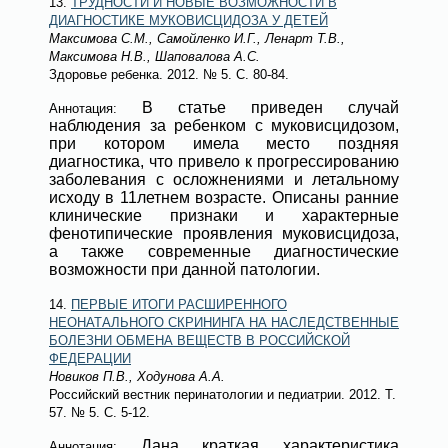
13.
ТРУДНОСТИ И НОВЫЕ ВОЗМОЖНОСТИ В
ДИАГНОСТИКЕ МУКОВИСЦИДОЗА У ДЕТЕЙ
Максимова С.М., Самойленко И.Г., Ленарт Т.В.,
Максимова Н.В., Шаповалова А.С.
Здоровье ребенка
. 2012.
№ 5
. С. 80-84.
В статье приведен случай
Аннотация:
наблюдения за ребенком с муковисцидозом,
при котором имела место поздняя
диагностика, что привело к прогрессированию
заболевания с осложнениями и летальному
исходу в 11летнем возрасте. Описаны ранние
клинические признаки и характерные
фенотипические проявления муковисцидоза,
а также современные диагностические
возможности при данной патологии.
14.
ПЕРВЫЕ ИТОГИ РАСШИРЕННОГО
НЕОНАТАЛЬНОГО СКРИНИНГА НА НАСЛЕДСТВЕННЫЕ
БОЛЕЗНИ ОБМЕНА ВЕЩЕСТВ В РОССИЙСКОЙ
ФЕДЕРАЦИИ
Новиков П.В., Ходунова А.А.
Российский вестник перинатологии и педиатрии
. 2012. Т.
57.
№ 5
. С. 5-12.
Дана краткая характеристика
Аннотация: