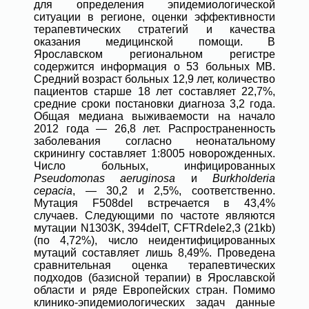
для определения эпидемиологической
ситуации в регионе, оценки эффективности
терапевтических стратегий и качества
оказания медицинской помощи. В
Ярославском региональном регистре
содержится информация о 53 больных МВ.
Средний возраст больных 12,9 лет, количество
пациентов старше 18 лет составляет 22,7%,
средние сроки постановки диагноза 3,2 года.
Общая медиана выживаемости на начало
2012 года — 26,8 лет. Распространенность
заболевания согласно неонатальному
скринингу составляет 1:8005 новорожденных.
Число больных, инфицированных
Pseudomonas aeruginosa
и
Burkholderia
cepacia
, — 30,2 и 2,5%, соответственно.
Мутация F508del встречается в 43,4%
случаев. Следующими по частоте являются
мутации N1303K, 394delT, CFTRdele2,3 (21kb)
(по 4,72%), число неидентифицированных
мутаций составляет лишь 8,49%. Проведена
сравнительная оценка терапевтических
подходов (базисной терапии) в Ярославской
области и ряде Европейских стран. Помимо
клинико-эпидемиологических задач данные