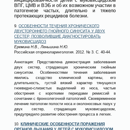
инфицирован-ности детей с муковисцидозом
ВПГ, ЦМВ и ВЭБ и об их возможном участии в
патогенезе частых, длительно и тяжело
протекающих рецидивов болезни.
9.
ОСОБЕННОСТИ ТЕЧЕНИЯ ХРОНИЧЕСКОГО
ДВУСТОРОННЕГО ГНОЙНОГО СИНУСИТА У ДВУХ
СЕСТЕР, ПОЗВОЛИВШИЕ ДИАГНОСТИРОВАТЬ
МУКОВИСЦИДОЗ
Еремина Н.В., Леньшина Н.Ю.
Российская оториноларингология
. 2012.
№ 3
. С. 40-44.
Аннотация:
Представлена демонстрация заболевания
двух сестер, страдающих хроническим гнойным
синуситом. Особенностями течения заболевания
явились сходство клинической картины, его
длительность, густой вязкий характер тянущихся
гноевидно-слизистых выделений из носа, частые
обострения с короткими периодами ремиссий в
сочетании с бронхолегочной патологией. Своевременное
лечение патологии полости носа и околоносовых пазух у
двух сестер, страдающих муковисцидозом,
предупредило развитие обострения процесса в легких.
10.
КЛИНИЧЕСКИЕ ОСОБЕННОСТИ ПОРАЖЕНИЯ
ОРГАНОВ ДЫХАНИЯ У ДЕТЕЙ С МУКОВИСЦИДОЗОМ