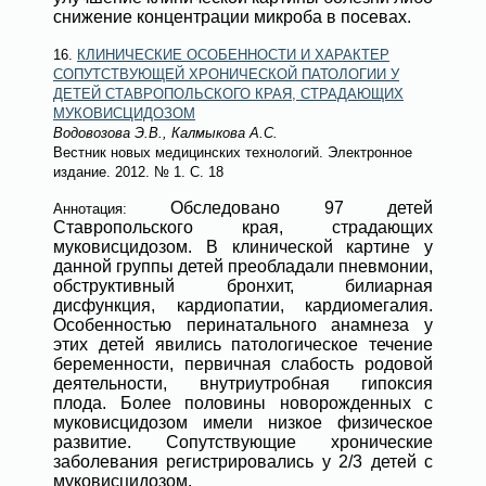
снижение концентрации микроба в посевах.
16.
КЛИНИЧЕСКИЕ ОСОБЕННОСТИ И ХАРАКТЕР
СОПУТСТВУЮЩЕЙ ХРОНИЧЕСКОЙ ПАТОЛОГИИ У
ДЕТЕЙ СТАВРОПОЛЬСКОГО КРАЯ, СТРАДАЮЩИХ
МУКОВИСЦИДОЗОМ
Водовозова Э.В., Калмыкова А.С.
Вестник новых медицинских технологий. Электронное
издание
. 2012.
№ 1
. С. 18
Обследовано 97 детей
Аннотация:
Ставропольского края, страдающих
муковисцидозом. В клинической картине у
данной группы детей преобладали пневмонии,
обструктивный бронхит, билиарная
дисфункция, кардиопатии, кардиомегалия.
Особенностью перинатального анамнеза у
этих детей явились патологическое течение
беременности, первичная слабость родовой
деятельности, внутриутробная гипоксия
плода. Более половины новорожденных с
муковисцидозом имели низкое физическое
развитие. Сопутствующие хронические
заболевания регистрировались у 2/3 детей с
муковисцидозом.