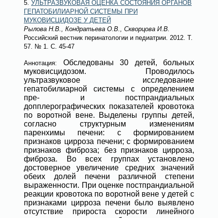
5.
УЛЬТРАЗВУКОВАЯ ОЦЕНКА СОСТОЯНИЯ ОРГАНОВ
ГЕПАТОБИЛИАРНОЙ СИСТЕМЫ ПРИ
МУКОВИСЦИДОЗЕ У ДЕТЕЙ
Рылова Н.В., Кондратьева О.В., Скворцова И.В.
Российский вестник перинатологии и педиатрии
. 2012. Т.
57.
№ 1
. С. 45-47
Обследованы 30 детей, больных
Аннотация:
муковисцидозом. Проводилось
ультразвуковое исследование
гепатобилиарной системы с определением
пре- и постпрандиальных
допплерографических показателей кровотока
по воротной вене. Выделены группы детей,
согласно структурным изменениям
паренхимы печени: с формированием
признаков цирроза печени; с формированием
признаков фиброза; без признаков цирроза,
фиброза. Во всех группах установлено
достоверное увеличение средних значений
обеих долей печени различной степени
выраженности. При оценке постпрандиальной
реакции кровотока по воротной вене у детей с
признаками цирроза печени было выявлено
отсутствие прироста скорости линейного