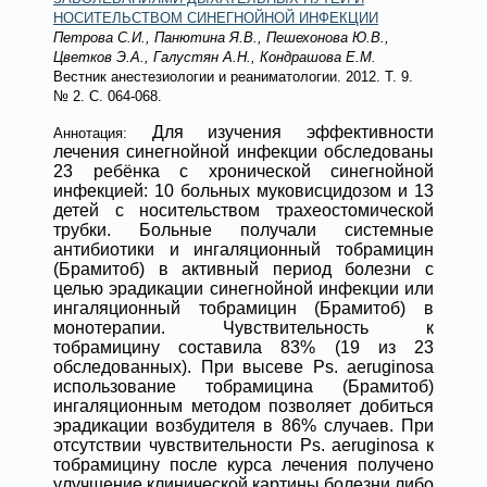
НОСИТЕЛЬСТВОМ СИНЕГНОЙНОЙ ИНФЕКЦИИ
Петрова С.И., Панютина Я.В., Пешехонова Ю.В.,
Цветков Э.А., Галустян А.Н., Кондрашова Е.М.
Вестник анестезиологии и реаниматологии
. 2012. Т. 9.
№ 2
. С. 064-068.
Для изучения эффективности
Аннотация:
лечения синегнойной инфекции обследованы
23 ребёнка с хронической синегнойной
инфекцией: 10 больных муковисцидозом и 13
детей с носительством трахеостомической
трубки. Больные получали системные
антибиотики и ингаляционный тобрамицин
(Брамитоб) в активный период болезни с
целью эрадикации синегнойной инфекции или
ингаляционный тобрамицин (Брамитоб) в
монотерапии. Чувствительность к
тобрамицину составила 83% (19 из 23
обследованных). При высеве Ps. aeruginosa
использование тобрамицина (Брамитоб)
ингаляционным методом позволяет добиться
эрадикации возбудителя в 86% случаев. При
отсутствии чувствительности Ps. aeruginosa к
тобрамицину после курса лечения получено
улучшение клинической картины болезни либо