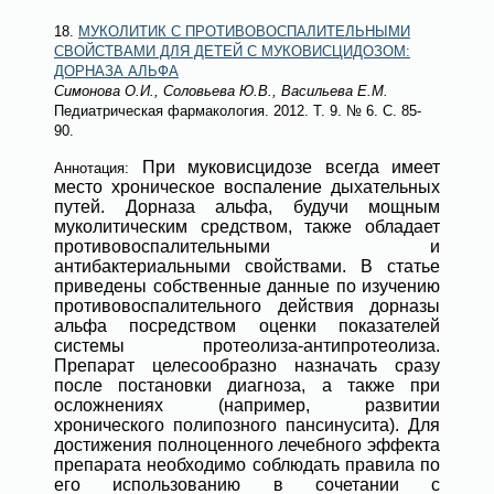
18.
МУКОЛИТИК С ПРОТИВОВОСПАЛИТЕЛЬНЫМИ
СВОЙСТВАМИ ДЛЯ ДЕТЕЙ С МУКОВИСЦИДОЗОМ:
ДОРНАЗА АЛЬФА
Симонова О.И., Соловьева Ю.В., Васильева Е.М.
Педиатрическая фармакология
. 2012. Т. 9.
№ 6
. С. 85-
90.
При муковисцидозе всегда имеет
Аннотация:
место хроническое воспаление дыхательных
путей. Дорназа альфа, будучи мощным
муколитическим средством, также обладает
противовоспалительными и
антибактериальными свойствами. В статье
приведены собственные данные по изучению
противовоспалительного действия дорназы
альфа посредством оценки показателей
системы протеолиза-антипротеолиза.
Препарат целесообразно назначать сразу
после постановки диагноза, а также при
осложнениях (например, развитии
хронического полипозного пансинусита). Для
достижения полноценного лечебного эффекта
препарата необходимо соблюдать правила по
его использованию в сочетании с