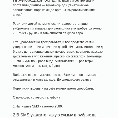
Нижегородской области.
Брату и сестре врачи
поставили диагноз — муковисцидоз (генетическое
заболевание, поражающее органы, вырабатывающие
слизь).
Родители детей не могут осилить дорогостоящие
виброжилет и аппарат для легких - на это требуется около
700 тысяч рублей в зависимости от курса евро.
Отец работает на трех работах, и все средства семьи
уходят на питание и лечение детей. Им нужны ингаляции до
6 раз в день специальными лекарствами, дренажи, массажи,
дыхательные упражнения, прыжки со скакалкой. Больницы
— минимум по 2 раза в год. Антибиотики — раз в три
месяца. Ферменты каждый день.
Виброжилет детям жизненно необходим — он помогает
откашляться и жить дальше. До следующего сеанса.
Перечислить деньги на счёт можно тремя способами:
С помощью сотового телефона
1.Напишите SMS на номер 2580.
2.В SMS укажите, какую сумму в рублях вы