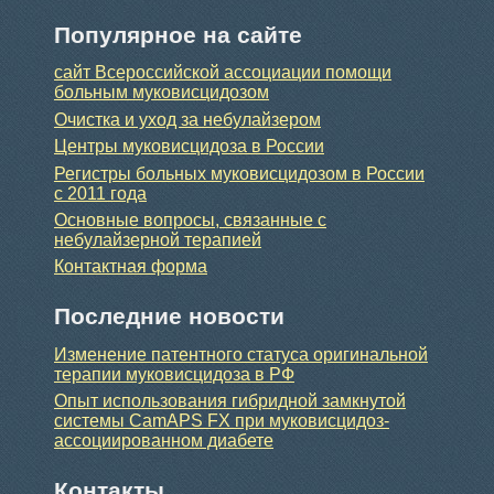
Популярное на сайте
сайт Всероссийской ассоциации помощи
больным муковисцидозом
Очистка и уход за небулайзером
Центры муковисцидоза в России
Регистры больных муковисцидозом в России
с 2011 года
Основные вопросы, связанные с
небулайзерной терапией
Контактная форма
Последние новости
Изменение патентного статуса оригинальной
терапии муковисцидоза в РФ
Опыт использования гибридной замкнутой
системы CamAPS FX при муковисцидоз-
ассоциированном диабете
Контакты