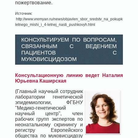
пожертвование.
Источник:
http://www.vremyan.ru/news/objavlen_sbor_sredstv_na_pokupku_vibrozh
letnego_mishi_i_4-letnej_nasti_pushkovyh.html
КОНСУЛЬТИРУЕМ ПО ВОПРОСАМ,
СВЯЗАННЫМ С ВЕДЕНИЕМ
ПАЦИЕНТОВ С
МУКОВИСЦИДОЗОМ
Консультационную линию ведет Наталия
Юрьевна Каширская
(Главный научный сотрудник
лаборатории генетической
эпидемиологии, ФГБНУ
"Медико-генетический
научный центр", член
рабочих групп экспертов по
неонатальному скринингу и
регистру Европейского
общества по муковисцидозу