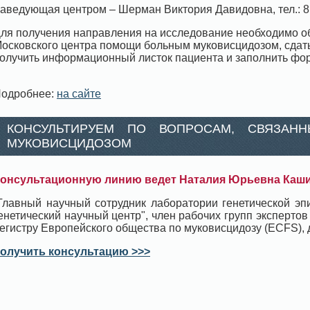
аведующая центром – Шерман Виктория Давидовна, тел.: 8 
ля получения направления на исследование необходимо об
осковского центра помощи больным муковисцидозом, сдать 
олучить информационный листок пациента и заполнить форму 
одробнее:
на сайте
КОНСУЛЬТИРУЕМ ПО ВОПРОСАМ, СВЯЗАН
МУКОВИСЦИДОЗОМ
онсультационную линию ведет Наталия Юрьевна Каш
Главный научный сотрудник лаборатории генетической э
енетический научный центр", член рабочих групп экспертов
егистру Европейского общества по муковисцидозу (ECFS), д
олучить консультацию >>>