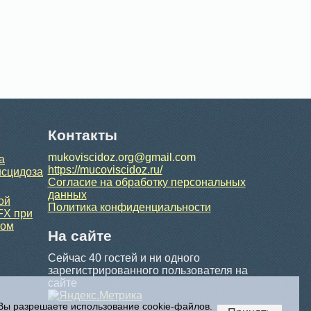
Контакты
mukoviscidoz.org@gmail.com
а
https://mucoviscidoz.ru/
исцидоза
Согласие на обработку персональных
данных
ой
Политика конфиденциальности
FX при
ном
На сайте
Сейчас 40 гостей и ни одного
зарегистрированного пользователя на
сайте
 Вы разрешаете использование cookie-файлов.