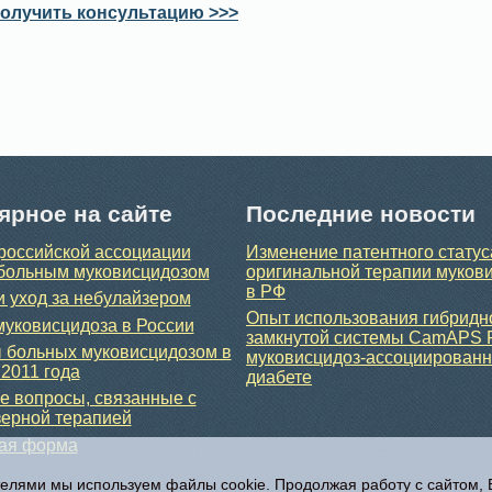
олучить консультацию >>>
ярное на сайте
Последние новости
российской ассоциации
Изменение патентного статус
больным муковисцидозом
оригинальной терапии муков
в РФ
и уход за небулайзером
Опыт использования гибридн
уковисцидоза в России
замкнутой системы CamAPS 
 больных муковисцидозом в
муковисцидоз-ассоциирован
 2011 года
диабете
 вопросы, связанные с
ерной терапией
ная форма
телями мы используем файлы cookie. Продолжая работу с сайтом,