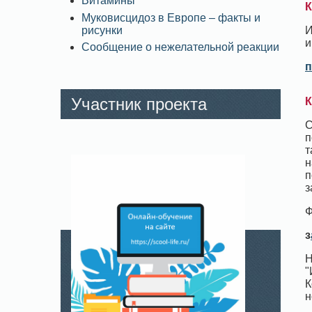
Витамины
К
Муковисцидоз в Европе – факты и
рисунки
И
и
Сообщение о нежелательной реакции
п
Участник проекта
К
С
п
т
н
п
з
Ф
з
Н
"
К
н