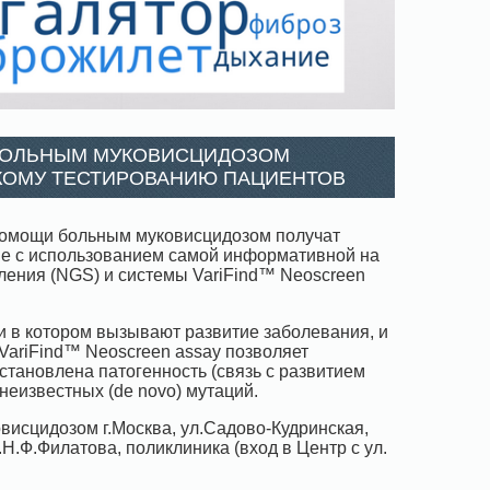
 БОЛЬНЫМ МУКОВИСЦИДОЗОМ
КОМУ ТЕСТИРОВАНИЮ ПАЦИЕНТОВ
 помощи больным муковисцидозом получат
ие с использованием самой информативной на
ления (NGS) и системы VariFind™ Neoscreen
 в котором вызывают развитие заболевания, и
VariFind™ Neoscreen assay позволяет
становлена патогенность (связь с развитием
неизвестных (de novo) мутаций.
висцидозом г.Москва, ул.Садово-Кудринская,
Н.Ф.Филатова, поликлиника (вход в Центр с ул.