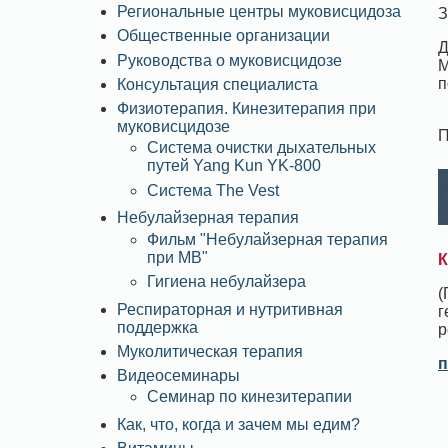
Региональные центры муковисцидоза
З
Общественные организации
Д
Руководства о муковисцидозе
М
п
Консультация специалиста
Физиотерапия. Кинезитерапия при
муковисцидозе
П
Система очистки дыхательных
путей Yang Kun YK-800
Система The Vest
Небулайзерная терапия
Фильм "Небулайзерная терапия
при МВ"
К
Гигиена небулайзера
(
Респираторная и нутритивная
г
поддержка
р
Муколитическая терапия
п
Видеосеминары
Семинар по кинезитерапии
Как, что, когда и зачем мы едим?