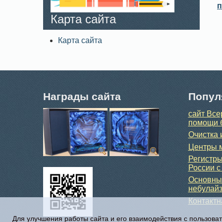
п
Карта сайта
Карта сайта
Награды сайта
Попул
сайт Все
помощи 
Очистка 
Центры м
Регистры
России с
Основные
небулайз
Контакт
Для улучшения работы сайта и его взаимодействия с пользова