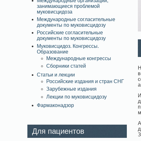
Международные организации,
занимающиеся проблемой
муковисцидоза
Международные согласительные
документы по муковисцидозу
Российские согласительные
документы по муковисцидозу
Муковисцидоз. Конгрессы.
Образование
Международные конгрессы
Сборники статей
Н
в
Статьи и лекции
с
Российские издания и стран СНГ
a
Зарубежные издания
И
Лекции по муковисцидозу
д
Фармаконадзор
п
м
А
д
Для пациентов
З