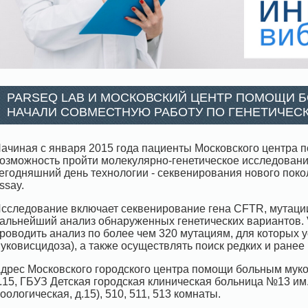
PARSEQ LAB И МОСКОВСКИЙ ЦЕНТР ПОМОЩИ
НАЧАЛИ СОВМЕСТНУЮ РАБОТУ ПО ГЕНЕТИЧЕС
ачиная с января 2015 года пациенты Московского центра
озможность пройти молекулярно-генетическое исследован
егодняшний день технологии - секвенирования нового поко
ssay.
сследование включает секвенирование гена CFTR, мутации
альнейший анализ обнаруженных генетических вариантов. 
роводить анализ по более чем 320 мутациям, для которых у
уковисцидоза), а также осуществлять поиск редких и ранее 
дрес Московского городского центра помощи больным муко
.15, ГБУЗ Детская городская клиническая больница №13 им.
оологическая, д.15), 510, 511, 513 комнаты.