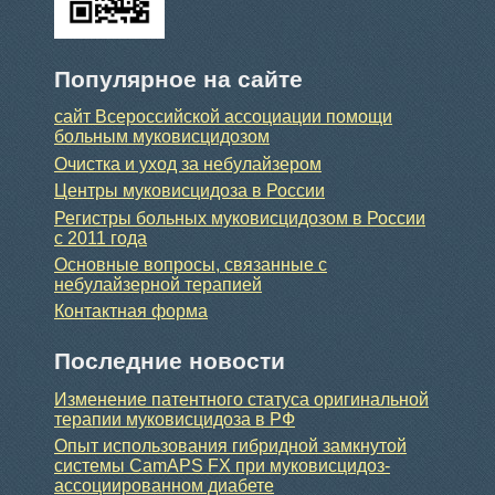
Популярное на сайте
сайт Всероссийской ассоциации помощи
больным муковисцидозом
Очистка и уход за небулайзером
Центры муковисцидоза в России
Регистры больных муковисцидозом в России
с 2011 года
Основные вопросы, связанные с
небулайзерной терапией
Контактная форма
Последние новости
Изменение патентного статуса оригинальной
терапии муковисцидоза в РФ
Опыт использования гибридной замкнутой
системы CamAPS FX при муковисцидоз-
ассоциированном диабете