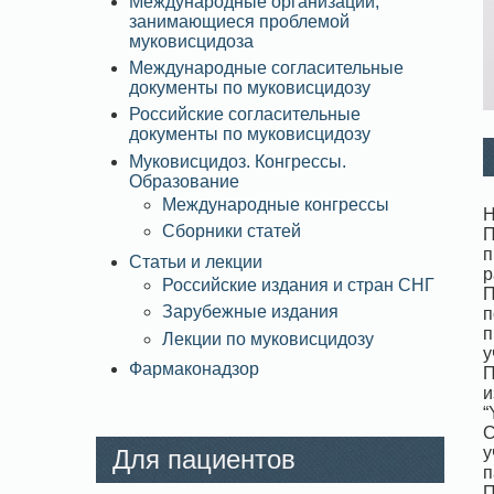
Международные организации,
занимающиеся проблемой
муковисцидоза
Международные согласительные
документы по муковисцидозу
Российские согласительные
документы по муковисцидозу
Муковисцидоз. Конгрессы.
Образование
Международные конгрессы
Н
Сборники статей
П
п
Статьи и лекции
р
Российские издания и стран СНГ
П
Зарубежные издания
п
п
Лекции по муковисцидозу
у
Фармаконадзор
П
и
“
С
у
Для пациентов
п
П