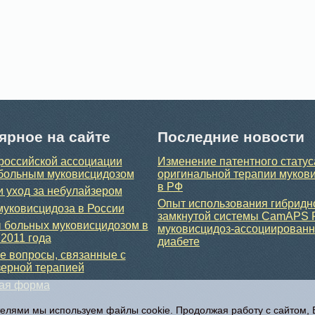
ярное на сайте
Последние новости
российской ассоциации
Изменение патентного статус
больным муковисцидозом
оригинальной терапии муков
в РФ
и уход за небулайзером
Опыт использования гибридн
уковисцидоза в России
замкнутой системы CamAPS 
 больных муковисцидозом в
муковисцидоз-ассоциирован
 2011 года
диабете
 вопросы, связанные с
ерной терапией
ная форма
телями мы используем файлы cookie. Продолжая работу с сайтом,