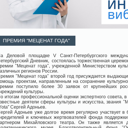
ПРЕМИЯ "МЕЦЕНАТ ГОДА"
а Деловой площадке V Санкт-Петербургского междуна
етербургский Дневник, состоялась торжественная церем
ремии "Меценат года", учрежденной Министерством кул
азличных регионов России.
ремия "Меценат года" второй год присуждается выдающ
омощь проектам, направленным на сохранение культурног
ремии поступило более 30 заявок от крупнейших рос
чреждений культуры.
о итогам профессиональной оценки экспертного совета, в
звестные деятели сферы культуры и искусства, звания "
Yota” Сергей Адоньев.
ергей Адоньев уже долгое время регулярно участвует в 
чредителей и ключевых жертвователей фонда поддержки 
артнером Михайловского театра. Он также является 
олитехнического музея. Благотворительный фонд "Ос