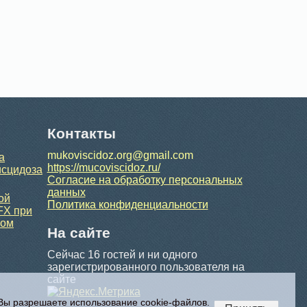
Контакты
mukoviscidoz.org@gmail.com
а
https://mucoviscidoz.ru/
исцидоза
Согласие на обработку персональных
данных
ой
Политика конфиденциальности
FX при
ном
На сайте
Сейчас 16 гостей и ни одного
зарегистрированного пользователя на
сайте
 Вы разрешаете использование cookie-файлов.