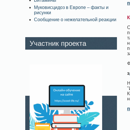
Витамины
п
Муковисцидоз в Европе – факты и
рисунки
К
Сообщение о нежелательной реакции
С
п
т
Участник проекта
н
п
з
Ф
з
Н
"
К
н
п