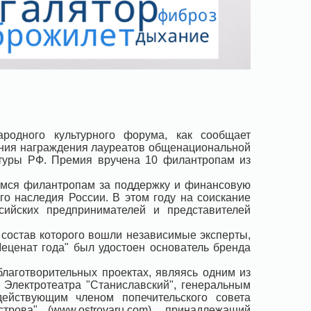
родного культурного форума, как сообщает
ония награждения лауреатов общенациональной
ьтуры РФ. Премия вручена 10 филантропам из
имся филантропам за поддержку и финансовую
о наследия России. В этом году на соискание
сийских предпринимателей и представителей
 состав которого вошли независимые эксперты,
Меценат года" был удостоен основатель бренда
благотворительных проектах, являясь одним из
Электротеатра "Станиславский", генеральным
действующим членом попечительского совета
трова" (www.ostrovaru.com), принадлежащий