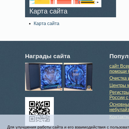
Карта сайта
Карта сайта
Награды сайта
Попул
сайт Все
помощи 
Очистка 
Центры м
Регистры
России с
Основные
небулайз
Контакт
Для улучшения работы сайта и его взаимодействия с пользова