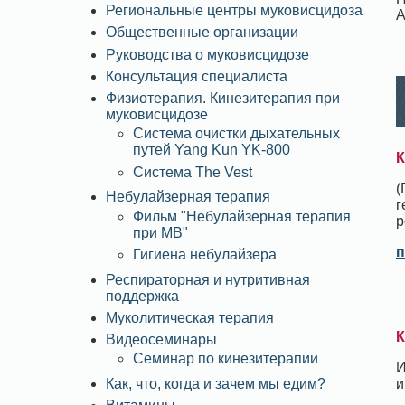
Региональные центры муковисцидоза
А
Общественные организации
Руководства о муковисцидозе
Консультация специалиста
Физиотерапия. Кинезитерапия при
муковисцидозе
Система очистки дыхательных
путей Yang Kun YK-800
К
Система The Vest
(
Небулайзерная терапия
г
Фильм "Небулайзерная терапия
р
при МВ"
п
Гигиена небулайзера
Респираторная и нутритивная
поддержка
Муколитическая терапия
К
Видеосеминары
Семинар по кинезитерапии
И
и
Как, что, когда и зачем мы едим?