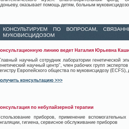
доньеву, оказывает помощь детям, больным муковисцидозо
КОНСУЛЬТИРУЕМ ПО ВОПРОСАМ, СВЯЗАН
МУКОВИСЦИДОЗОМ
онсультационную линию ведет Наталия Юрьевна Каш
Главный научный сотрудник лаборатории генетической э
енетический научный центр", член рабочих групп экспертов
егистру Европейского общества по муковисцидозу (ECFS), д
олучить консультацию >>>
онсультация по небулайзерной терапии
спользование приборов, применение вспомогательных
нгаляции, гигиена, сервисное обслуживание приборов