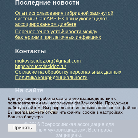
Последние новости
Опыт использования гибридной замкнутой
системы CamAPS FX при муковисцидоз-
ассоциированном диабете
Перенос генов устойчивости между
бактериями при легочных инфекциях
Контакты
mukoviscidoz.org@gmail.com
https://mucoviscidoz.ru/
Согласие на обработку персональных данных
Политика конфиденциальности
На сайте
Для улучшения работы сайта и его взаимодействия с
Сейчас 16 гостей и ни одного
пользователями мы используем файлы cookie. Продолжая
зарегистрированного пользователя на сайте
работу с сайтом, Вы разрешаете использование cookie-файлов
Вы всегда можете отключить файлы cookie в настройках
Вашего браузера.
© 2016 Всероссийская ассоциация для
Принять
больных муковисцидозом. Все права
защищены.