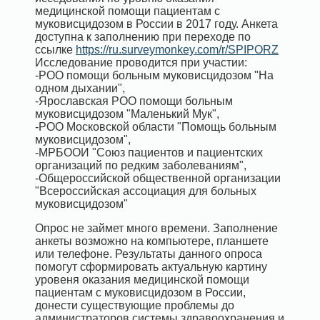
медицинской помощи пациентам с
муковисцидозом в России в 2017 году. Анкета
доступна к заполнению при переходе по
ссылке
https://ru.surveymonkey.com/r/SPIPORZ
Исследование проводится при участии:
-РОО помощи больным муковисцидозом "На
одном дыхании",
-Ярославская РОО помощи больным
муковисцидозом "Маленький Мук",
-РОО Московской области "Помощь больным
муковисцидозом",
-МРБООИ "Союз пациентов и пациентских
организаций по редким заболеваниям",
-Общероссийской общественной организации
"Всероссийская ассоциация для больных
муковисцидозом"
Опрос не займет много времени. Заполнение
анкеты возможно на компьютере, планшете
или телефоне. Результаты данного опроса
помогут сформировать актуальную картину
уровеня оказания медицинской помощи
пациентам с муковисцидозом в России,
донести существующие проблемы до
администраторов системы здравоохранения и