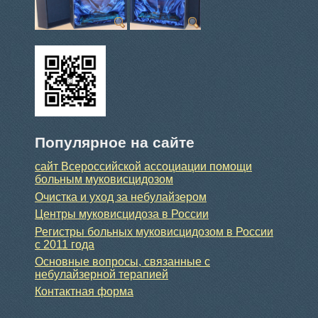
Популярное на сайте
сайт Всероссийской ассоциации помощи
больным муковисцидозом
Очистка и уход за небулайзером
Центры муковисцидоза в России
Регистры больных муковисцидозом в России
с 2011 года
Основные вопросы, связанные с
небулайзерной терапией
Контактная форма