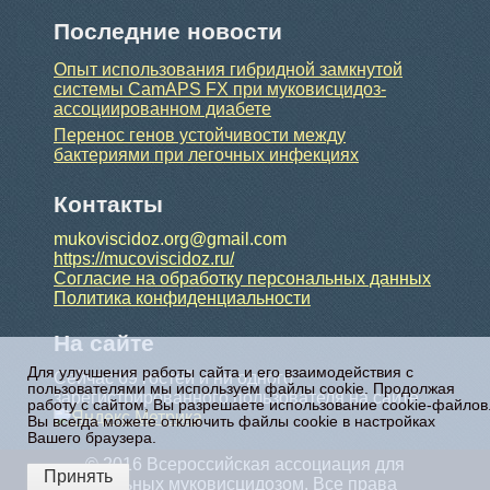
Последние новости
Опыт использования гибридной замкнутой
системы CamAPS FX при муковисцидоз-
ассоциированном диабете
Перенос генов устойчивости между
бактериями при легочных инфекциях
Контакты
mukoviscidoz.org@gmail.com
https://mucoviscidoz.ru/
Согласие на обработку персональных данных
Политика конфиденциальности
На сайте
Для улучшения работы сайта и его взаимодействия с
Сейчас 69 гостей и ни одного
пользователями мы используем файлы cookie. Продолжая
зарегистрированного пользователя на сайте
работу с сайтом, Вы разрешаете использование cookie-файлов
Вы всегда можете отключить файлы cookie в настройках
Вашего браузера.
© 2016 Всероссийская ассоциация для
Принять
больных муковисцидозом. Все права