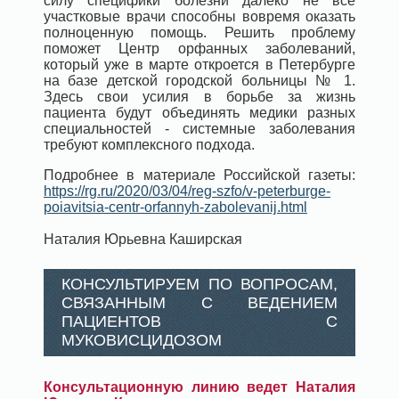
силу специфики болезни далеко не все
участковые врачи способны вовремя оказать
полноценную помощь. Решить проблему
поможет Центр орфанных заболеваний,
который уже в марте откроется в Петербурге
на базе детской городской больницы № 1.
Здесь свои усилия в борьбе за жизнь
пациента будут объединять медики разных
специальностей - системные заболевания
требуют комплексного подхода.
Подробнее в материале Российской газеты:
https://rg.ru/2020/03/04/reg-szfo/v-peterburge-
poiavitsia-centr-orfannyh-zabolevanij.html
Наталия Юрьевна Каширская
КОНСУЛЬТИРУЕМ ПО ВОПРОСАМ,
СВЯЗАННЫМ С ВЕДЕНИЕМ
ПАЦИЕНТОВ С
МУКОВИСЦИДОЗОМ
Консультационную линию ведет Наталия