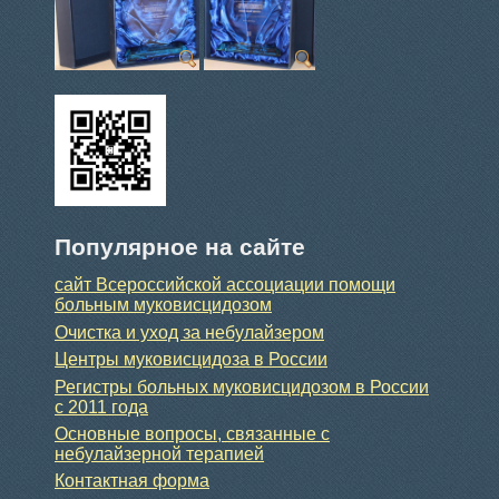
Популярное на сайте
сайт Всероссийской ассоциации помощи
больным муковисцидозом
Очистка и уход за небулайзером
Центры муковисцидоза в России
Регистры больных муковисцидозом в России
с 2011 года
Основные вопросы, связанные с
небулайзерной терапией
Контактная форма