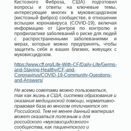
Кистозного Фиброза, США) подготовил
вопросы и ответы на ключевые темы,
интересующие многих в муковисцидозном
(кистозный фиброз) сообществе, в отношении
вспышки коронавируса (COVID-19), включая
информацию от Центров по контролю и
профилактике заболеваний о риске для людей
с распространенными заболеваниями и
мерах, которые можно предпринять, чтобы
защитить себя и ваших близких, живущих с
муковисцидозом.
https://www.cff.org/Life-With-CF/Daily-Life/Germs-
and-Staying-Healthy/CF-and-
Coronavirus/COVID-19-Community-Questions-
and-Answers/
Не всеми советами можно пользоваться,
так как жизнь в США, система образования и
оказания медицинской помощи, нормативно-
правовая база во многом отличаются от
Российской. Тем не менее данный материал
может оказаться полезным и для
российского «муковисцидозного»
сообщества, как пациентского и