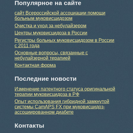
Популярное на сайте
сайт Всероссийской ассоциации помощи
больным муковисцидозом
Очистка и уход за небулайзером
Центры муковисцидоза в России
Регистры больных муковисцидозом в России
с 2011 года
Основные вопросы, связанные с
небулайзерной терапией
Контактная форма
Последние новости
Изменение патентного статуса оригинальной
терапии муковисцидоза в РФ
Опыт использования гибридной замкнутой
системы CamAPS FX при муковисцидоз-
ассоциированном диабете
Контакты