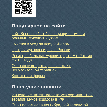
Популярное на сайте
сайт Всероссийской ассоциации помощи
больным муковисцидозом
Очистка и уход за небулайзером
Центры муковисцидоза в России
Регистры больных муковисцидозом в России
с 2011 года
Основные вопросы, связанные с
небулайзерной терапией
Контактная форма
Последние новости
Изменение патентного статуса оригинальной
терапии муковисцидоза в РФ
Опыт использования гибридной замкнутой