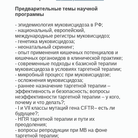
Предварительные темы научной
программы
- эпидемиология муковисцидоза в РФ;
- национальный, европейский,
международные регистры муковисцидоз;
- генетика муковисцидоза;
- неонатальный скрининг;
- опыт применения кишечных потенциалов и
кишечных органоидов в клинической практике;
- современные подходы к базисной терапии
муковисцидоза в условиях таргетной терапии;
- микробный процесс при муковисцидозе;
- осложнения муковисцидоза;
- раннее назначение таргетной терапии –
эффективность и безопасность; вопросы
неэффективности таргетной терапии – у кого,
почему и что делать?;
- I и VII классы мутаций гена СFTR– есть ли
будущее?;
- НПЯ таргетной терапии и пути их
преодоления;
- вопросы репродукции при МВ на фоне
таргетной терапии;