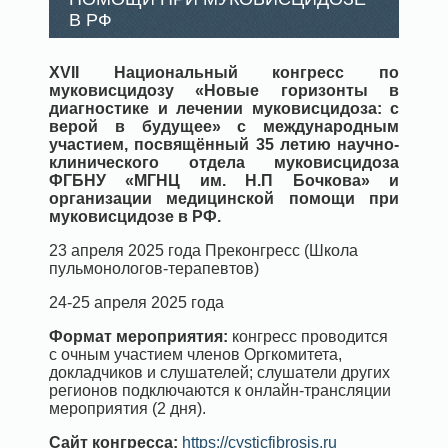
В РФ
XVII Национальный конгресс по
муковисцидозу «Новые горизонты в
диагностике и лечении муковисцидоза: с
верой в будущее» с международным
участием, посвящённый 35 летию научно-
клинического отдела муковисцидоза
ФГБНУ «МГНЦ им. Н.П Бочкова» и
организации медицинской помощи при
муковисцидозе в РФ.
23 апреля 2025 года Преконгресс (Школа
пульмонологов-терапевтов)
24-25 апреля 2025 года
Формат мероприятия:
конгресс проводится
с очным участием членов Оргкомитета,
докладчиков и слушателей; слушатели других
регионов подключаются к онлайн-трансляции
мероприятия (2 дня).
Сайт конгресса:
https://cysticfibrosis.ru