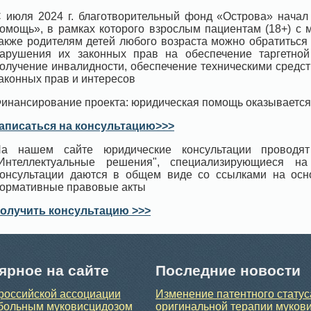
 июля 2024 г. благотворительный фонд «Острова» начал
омощь», в рамках которого взрослым пациентам (18+) с 
акже родителям детей любого возраста можно обратиться
арушения их законных прав на обеспечение таргетной 
олучение инвалидности, обеспечение техническими средс
аконных прав и интересов
инансирование проекта: юридическая помощь оказывается
аписаться на консультацию>>>
а нашем сайте юридические консультации проводят
Интеллектуальные решения", специализирующиеся н
онсультации даются в общем виде со ссылками на ос
ормативные правовые акты
олучить консультацию >>>
ярное на сайте
Последние новости
российской ассоциации
Изменение патентного статус
больным муковисцидозом
оригинальной терапии муков