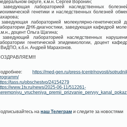
едеральном округе, к.м.н. Сергей Воронин;
 заведующая лабораторией наследственных болезн
иохимической генетики и наследственных болезней обме
ахарова;
 заведующая лабораторией молекулярно-генетической 
аборатории ДНК-диагностики, заведующая кафедрой моле
.м.н., доцент Ольга Щагина;
 заведующий лабораторией наследственных нарушени
аборатории генетической эпидемиологии, доцент кафед
ВиДПО, к.б.н. Андрей Марахонов.
ОЗДРАВЛЯЕМ!!!
Подробнее:
https://med-gen.ru/press-tcentr/novosti/sotrudn
rogramm/
ttps://tass.ru/obschestvo/24154279
ttps://www.1tv.ru/news/2025-06-11/512261-
seremoniyu_vrucheniya_premii_prizvanie_pervyy_kanal_poka
одписывайтесь на
наш Телеграм
и следите за новостями