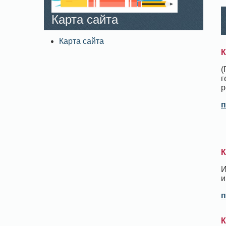
Карта сайта
Карта сайта
К
(
г
р
п
К
И
и
п
К