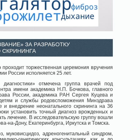
ВАНИЕ» ЗА РАЗРАБОТКУ
 СКРИНИНГА
о проходит торжественная церемония вручения
ии России исполняется 25 лет.
 диагностики» отмечена группа врачей под
ентра имени академика Н.П. Бочкова, главного
рава России, академика РАН Сергея Куцева и
 детям и службы родовспоможения Минздрава
е и внедрение неонатального скрининга на 36
роки установить точный диагноз врожденных и
ть лечение. В исследовательскую группу вошли
ва-на-Дону, Екатеринбурга, Иркутска и Томска.
, муковисцидоз, адреногенитальный синдром,
едико-генетических консультациях, как и до