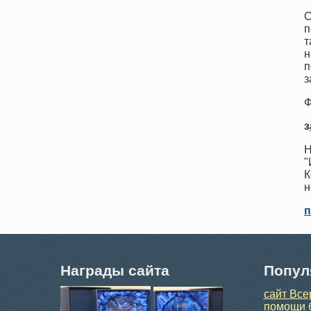
С
п
т
н
п
з
Ф
з
Н
"
К
н
п
Награды сайта
Попул
сайт Все
помощи 