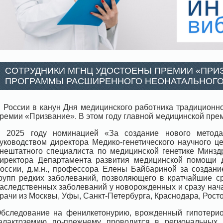
СОТРУДНИКИ МГНЦ УДОСТОЕНЫ ПРЕМИИ «ПРИЗ
ПРОГРАММЫ РАСШИРЕННОГО НЕОНАТАЛЬНОГО
 России в канун Дня медицинского работника традиционн
ремии «Призвание». В этом году главной медицинской прем
 2025 году номинацией «За создание нового метода
уководством директора Медико-генетического научного ц
нештатного специалиста по медицинской генетике Минзд
иректора Департамента развития медицинской помощи
оссии, д.м.н., профессора Елены Байбариной за создани
рупп редких заболеваний, позволяющего в кратчайшие с
аследственных заболеваний у новорожденных и сразу нача
рачи из Москвы, Уфы, Санкт-Петербурга, Краснодара, Росто
бследование на фенилкетонурию, врожденный гипотериоз
алактоземию по-прежнему проводится в региональных м