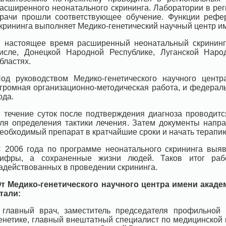
асширенного неонатального скрининга. Лаборатории в р
рачи прошли соответствующее обучение. Функции рефер
крининга выполняет Медико-генетический научный центр им
 настоящее время расширенный неонатальный скрининг 
исле, Донецкой Народной Республике, Луганской Наро
бластях.
од руководством Медико-генетического научного цент
громная организационно-методическая работа, и федерал
ода.
 течение суток после подтверждения диагноза проводит
ля определения тактики лечения. Затем документы напра
еобходимый препарат в кратчайшие сроки и начать терапи
 2006 года по программе неонатального скрининга выяв
ифры, а сохраненные жизни людей. Таков итог рабо
адействованных в проведении скрининга.
т Медико-генетического научного центра имени акаде
тали:
 главный врач, заместитель председателя профильной
енетике, главный внештатный специалист по медицинской