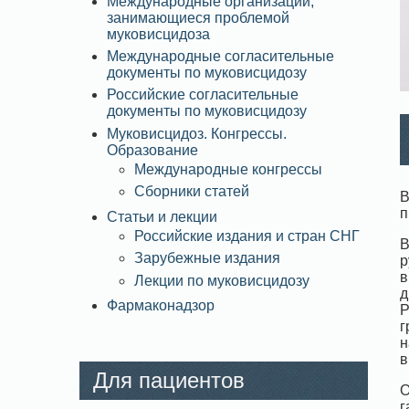
Международные организации,
занимающиеся проблемой
муковисцидоза
Международные согласительные
документы по муковисцидозу
Российские согласительные
документы по муковисцидозу
Муковисцидоз. Конгрессы.
Образование
Международные конгрессы
Сборники статей
В
п
Статьи и лекции
Российские издания и стран СНГ
В
Зарубежные издания
р
в
Лекции по муковисцидозу
д
Фармаконадзор
Р
г
н
в
Для пациентов
О
г