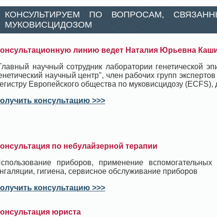
КОНСУЛЬТИРУЕМ ПО ВОПРОСАМ, СВЯЗАН
МУКОВИСЦИДОЗОМ
онсультационную линию ведет Наталия Юрьевна Каш
Главный научный сотрудник лаборатории генетической э
енетический научный центр", член рабочих групп экспертов
егистру Европейского общества по муковисцидозу (ECFS), д
олучить консультацию >>>
онсультация по небулайзерной терапии
спользование приборов, применение вспомогательных
нгаляции, гигиена, сервисное обслуживание приборов
олучить консультацию >>>
онсультация юриста