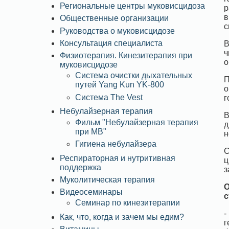
Региональные центры муковисцидоза
р
в
Общественные организации
с
Руководства о муковисцидозе
Консультация специалиста
В
ч
Физиотерапия. Кинезитерапия при
о
муковисцидозе
Система очистки дыхательных
П
путей Yang Kun YK-800
о
Система The Vest
г
Небулайзерная терапия
В
Фильм "Небулайзерная терапия
д
при МВ"
н
Гигиена небулайзера
С
Респираторная и нутритивная
ц
поддержка
з
Муколитическая терапия
О
Видеосеминары
с
Семинар по кинезитерапии
-
Как, что, когда и зачем мы едим?
г