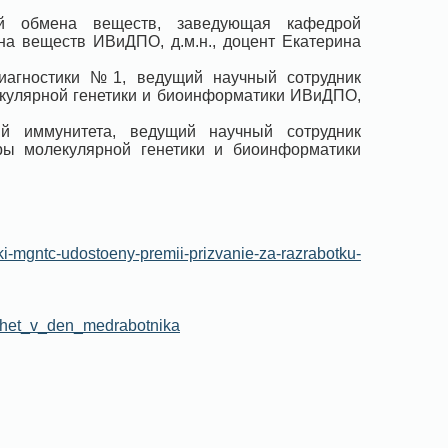
ей обмена веществ, заведующая кафедрой
на веществ ИВиДПО, д.м.н., доцент Екатерина
диагностики №1, ведущий научный сотрудник
кулярной генетики и биоинформатики ИВиДПО,
й иммунитета, ведущий научный сотрудник
ры молекулярной генетики и биоинформатики
iki-mgntc-udostoeny-premii-prizvanie-za-razrabotku-
zhet_v_den_medrabotnika