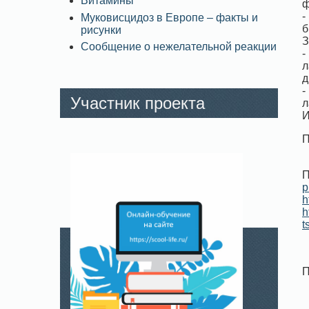
Витамины
ф
-
Муковисцидоз в Европе – факты и
б
рисунки
З
Сообщение о нежелательной реакции
-
л
д
-
Участник проекта
л
И
П
p
h
h
t
П