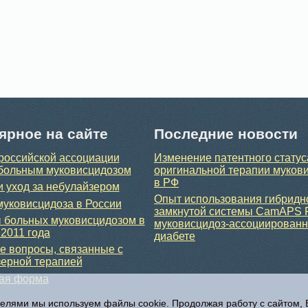
ярное на сайте
Последние новости
российской ассоциации
Изменение патентного статус
больным муковисцидозом
оригинальной терапии муков
в РФ
и уход за небулайзером
Опыт использования гибридн
уковисцидоза в России
замкнутой системы CamAPS 
 больных муковисцидозом в
муковисцидоз-ассоциирован
 2011 года
диабете
 вопросы, связанные с
ерной терапией
ная форма
телями мы используем файлы cookie. Продолжая работу с сайтом,