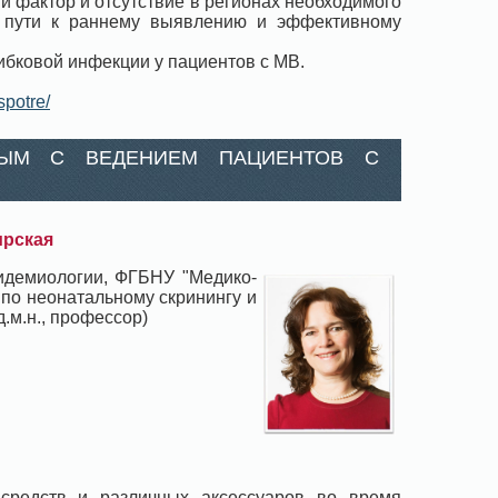
й фактор и отсутствие в регионах необходимого
а пути к раннему выявлению и эффективному
ибковой инфекции у пациентов с МВ.
spotre/
НЫМ С ВЕДЕНИЕМ ПАЦИЕНТОВ С
ирская
пидемиологии, ФГБНУ "Медико-
 по неонатальному скринингу и
.м.н., профессор)
 средств и различных аксессуаров во время