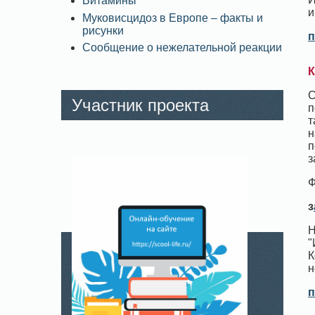
Витамины
и
Муковисцидоз в Европе – факты и
рисунки
п
Сообщение о нежелательной реакции
К
С
Участник проекта
п
т
н
п
з
Ф
з
Н
"
К
н
п