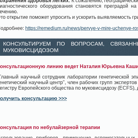
охранения здоровья легких.
К сожалению, географически
иагностического оборудования становятся преградой н
ечению.
то открытие поможет упросить и ускорить выявляемость гр
одробнее:
https://remedium.ru/news/pervye-v-mire-uchenye-ro
КОНСУЛЬТИРУЕМ ПО ВОПРОСАМ, СВЯЗАН
МУКОВИСЦИДОЗОМ
онсультационную линию ведет Наталия Юрьевна Каш
Главный научный сотрудник лаборатории генетической э
енетический научный центр", член рабочих групп экспертов
егистру Европейского общества по муковисцидозу (ECFS), д
олучить консультацию >>>
онсультация по небулайзерной терапии
спользование приборов, применение вспомогательных