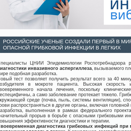
РОССИЙСКИЕ УЧЕНЫЕ СОЗДАЛИ ПЕРВЫЙ В МИ
ОПАСНОЙ ГРИБКОВОЙ ИНФЕКЦИИ В ЛЕГКИХ
пециалисты ЦНИИ Эпидемиологии Роспотребнадзора 
иагностики инвазивного аспергиллеза
, вызываемого пле
ире подобная разработка.
овый тест позволяет получить результат всего за 40 ми
озбудителя в мокроте пациента. Высокая скорость 
воевременного начала лечения, поскольку клинически
еспецифичны, а само заболевание протекает тяжело. Грибк
кружающей среде (почва, пыль, системы вентиляции), спо
рови распространяться в другие органы, включая головной м
азработка, выполненная в рамках федерального проект
начительный прорыв в борьбе с опасными грибковыми ин
овышения эффективности диагностики и терапии.
воевременная диагностика грибковых инфекций при 