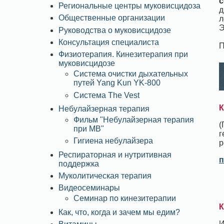
с
Региональные центры муковисцидоза
д
Общественные организации
л
Э
Руководства о муковисцидозе
Консультация специалиста
П
Физиотерапия. Кинезитерапия при
муковисцидозе
Система очистки дыхательных
путей Yang Kun YK-800
Система The Vest
К
Небулайзерная терапия
Фильм "Небулайзерная терапия
(
при МВ"
г
Гигиена небулайзера
р
Респираторная и нутритивная
п
поддержка
Муколитическая терапия
Видеосеминары
Семинар по кинезитерапии
К
Как, что, когда и зачем мы едим?
И