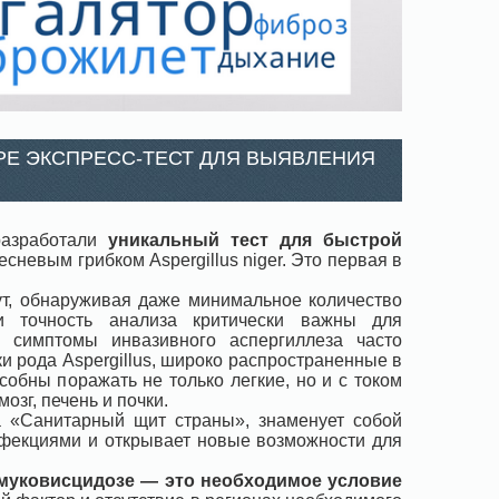
РЕ ЭКСПРЕСС-ТЕСТ ДЛЯ ВЫЯВЛЕНИЯ
разработали
уникальный тест для быстрой
сневым грибком Aspergillus niger. Это первая в
нут, обнаруживая даже минимальное количество
и точность анализа критически важны для
е симптомы инвазивного аспергиллеза часто
и рода Aspergillus, широко распространенные в
собны поражать не только легкие, но и с током
озг, печень и почки.
а «Санитарный щит страны», знаменует собой
фекциями и открывает новые возможности для
муковисцидозе — это необходимое условие