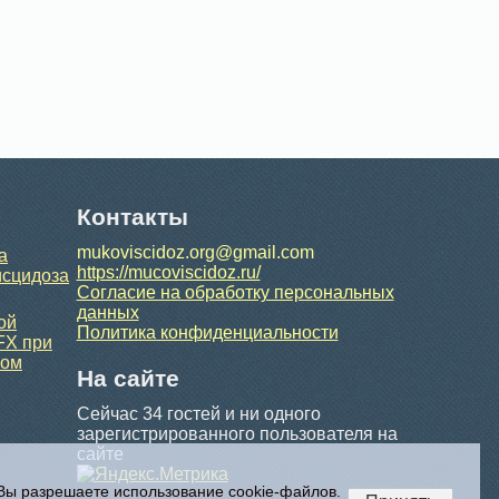
Контакты
mukoviscidoz.org@gmail.com
а
https://mucoviscidoz.ru/
исцидоза
Согласие на обработку персональных
данных
ой
Политика конфиденциальности
FX при
ном
На сайте
Сейчас 34 гостей и ни одного
зарегистрированного пользователя на
сайте
 Вы разрешаете использование cookie-файлов.