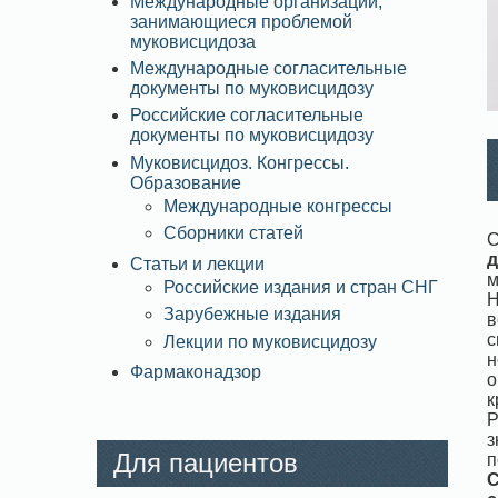
Международные организации,
занимающиеся проблемой
муковисцидоза
Международные согласительные
документы по муковисцидозу
Российские согласительные
документы по муковисцидозу
Муковисцидоз. Конгрессы.
Образование
Международные конгрессы
Сборники статей
С
д
Статьи и лекции
м
Российские издания и стран СНГ
Н
Зарубежные издания
в
с
Лекции по муковисцидозу
н
Фармаконадзор
о
к
Р
з
Для пациентов
п
С