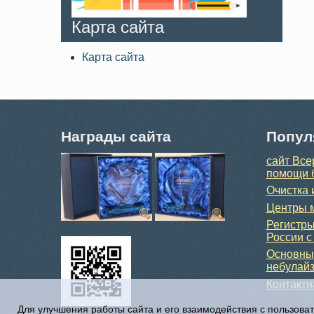
Карта сайта
Карта сайта
Награды сайта
Попул
сайт Все
помощи 
Очистка 
Центры м
Регистры
России с
Основные
небулайз
Контакт
Для улучшения работы сайта и его взаимодействия с пользова