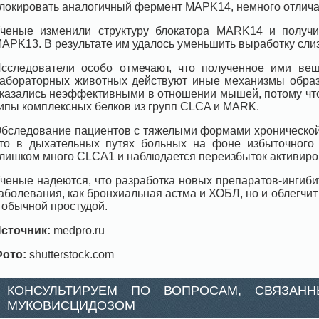
локировать аналогичный фермент MAPK14, немного отлича
ченые изменили структуру блокатора MARK14 и получи
APK13. В результате им удалось уменьшить выработку слиз
сследователи особо отмечают, что полученное ими веще
абораторных животных действуют иные механизмы образ
казались неэффективными в отношении мышей, потому что 
ипы комплексных белков из групп CLCA и MARK.
бследование пациентов с тяжелыми формами хронической 
то в дыхательных путях больных на фоне избыточного к
лишком много CLCA1 и наблюдается переизбыток активир
ченые надеются, что разработка новых препаратов-ингиби
аболевания, как бронхиальная астма и ХОБЛ, но и облегчи
 обычной простудой.
сточник:
medpro.ru
ото:
shutterstock.com
КОНСУЛЬТИРУЕМ ПО ВОПРОСАМ, СВЯЗАН
МУКОВИСЦИДОЗОМ