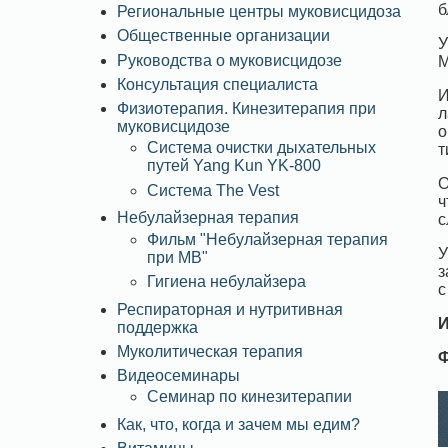
б
Региональные центры муковисцидоза
Общественные организации
У
Руководства о муковисцидозе
M
Консультация специалиста
И
Физиотерапия. Кинезитерапия при
л
муковисцидозе
о
Система очистки дыхательных
т
путей Yang Kun YK-800
О
Система The Vest
ч
Небулайзерная терапия
с
Фильм "Небулайзерная терапия
У
при МВ"
з
Гигиена небулайзера
с
Респираторная и нутритивная
И
поддержка
Муколитическая терапия
Ф
Видеосеминары
Семинар по кинезитерапии
Как, что, когда и зачем мы едим?