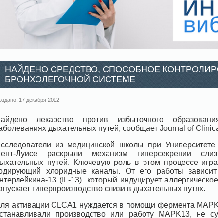
НАЙДЕНО СРЕДСТВО, СПОСОБНОЕ КОНТРОЛИР
БРОНХОЛЕГОЧНОЙ СИСТЕМЕ
оздано: 17 декабря 2012
айдено лекарство против избыточного образован
аболеваниях дыхательных путей, сообщает Journal of Clinical
сследователи из медицинской школы при Университете
ент-Луисе раскрыли механизм гиперсекреции сли
ыхательных путей. Ключевую роль в этом процессе игра
одирующий хлоридные каналы. От его работы зависит
нтерлейкина-13 (IL-13), который индуцирует аллергическо
апускает гиперпроизводство слизи в дыхательных путях.
ля активации CLCA1 нуждается в помощи фермента MAPK1
станавливали производство или работу MAPK13, не су