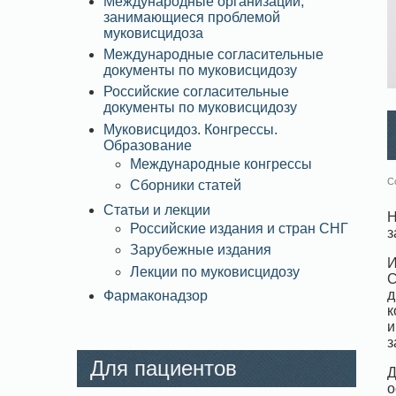
Международные организации,
занимающиеся проблемой
муковисцидоза
Международные согласительные
документы по муковисцидозу
Российские согласительные
документы по муковисцидозу
Муковисцидоз. Конгрессы.
Образование
Международные конгрессы
С
Сборники статей
Статьи и лекции
Н
Российские издания и стран СНГ
з
Зарубежные издания
И
Лекции по муковисцидозу
С
д
Фармаконадзор
к
и
з
Для пациентов
Д
о