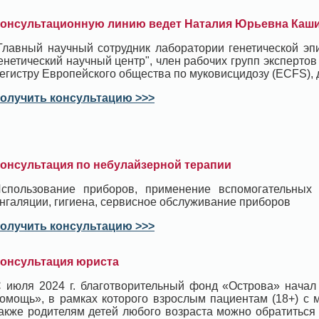
онсультационную линию ведет Наталия Юрьевна Каш
Главный научный сотрудник лаборатории генетической э
енетический научный центр", член рабочих групп экспертов
егистру Европейского общества по муковисцидозу (ECFS), д
олучить консультацию >>>
онсультация по небулайзерной терапии
спользование приборов, применение вспомогательных
нгаляции, гигиена, сервисное обслуживание приборов
олучить консультацию >>>
онсультация юриста
 июля 2024 г. благотворительный фонд «Острова» начал
омощь», в рамках которого взрослым пациентам (18+) с 
акже родителям детей любого возраста можно обратиться