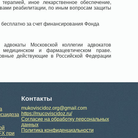
терапией, иное лекарственное обеспечение,
твами реабилитации, по иным вопросам защиты
 бесплатно за счет финансирования Фонда
 адвокаты Московской коллегии адвокатов
а медицинском и фармацевтическом праве.
новные действующие в Российской Федерации
Контакты
mukoviscidoz.org@gmail.com
а
https://mucoviscidoz.ru/
исцидоза
Согласие на обработку персональных
данных
ой
Политика конфиденциальности
FX при