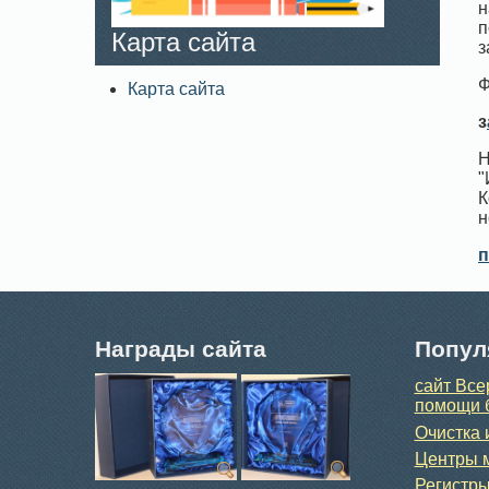
н
п
Карта сайта
з
Ф
Карта сайта
з
Н
"
К
н
п
Награды сайта
Попул
сайт Все
помощи 
Очистка 
Центры м
Регистры