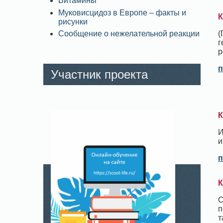
Витамины
Муковисцидоз в Европе – факты и
К
рисунки
(
Сообщение о нежелательной реакции
г
р
п
Участник проекта
К
И
и
п
К
С
п
т