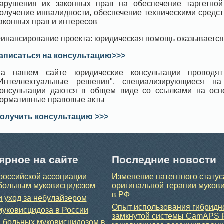
арушения их законных прав на обеспечение таргетной 
олучение инвалидности, обеспечение техническими средс
аконных прав и интересов
инансирование проекта: юридическая помощь оказывается
аписаться на консультацию>>>
а нашем сайте юридические консультации проводят
Интеллектуальные решения", специализирующиеся н
онсультации даются в общем виде со ссылками на ос
ормативные правовые акты
олучить консультацию >>>
ярное на сайте
Последние новости
российской ассоциации
Изменение патентного статус
больным муковисцидозом
оригинальной терапии муков
в РФ
и уход за небулайзером
Опыт использования гибридн
уковисцидоза в России
замкнутой системы CamAPS 
 больных муковисцидозом в