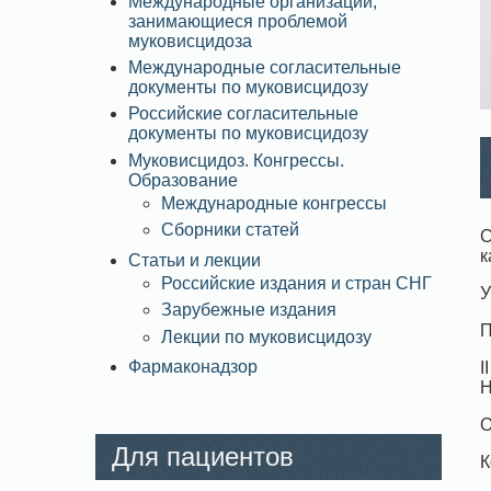
Международные организации,
занимающиеся проблемой
муковисцидоза
Международные согласительные
документы по муковисцидозу
Российские согласительные
документы по муковисцидозу
Муковисцидоз. Конгрессы.
Образование
Международные конгрессы
Сборники статей
С
к
Статьи и лекции
Российские издания и стран СНГ
У
Зарубежные издания
П
Лекции по муковисцидозу
Фармаконадзор
Н
О
Для пациентов
К