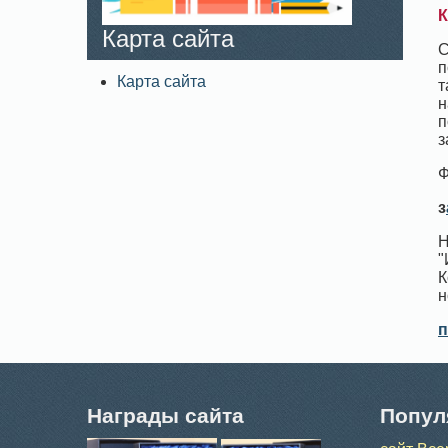
К
Карта сайта
С
п
Карта сайта
т
н
п
з
Ф
з
Н
"
К
н
п
Награды сайта
Попул