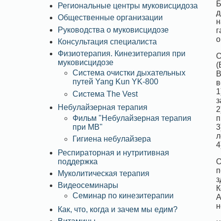
Б
Региональные центры муковисцидоза
д
Общественные организации
н
Руководства о муковисцидозе
г
о
Консультация специалиста
Физиотерапия. Кинезитерапия при
О
муковисцидозе
(
Система очистки дыхательных
В
путей Yang Kun YK-800
в
1
Система The Vest
з
Небулайзерная терапия
2
Фильм "Небулайзерная терапия
п
при МВ"
3
л
Гигиена небулайзера
4
Респираторная и нутритивная
поддержка
О
п
Муколитическая терапия
з
Видеосеминары
К
Семинар по кинезитерапии
А
н
Как, что, когда и зачем мы едим?