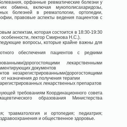
аболевания, орфанные ревматические болезни у
нях обмена, включая мукополисахаридозы,
ных болезней в ревматологии, ортопедии,
рофии, правовые аспекты ведения пациентов с
ым аспектам, которая состоится в 18:30-19:30
особенности, лектор Смирнова Н.С.).
следующие вопросы, которые крайне важны для
готного обеспечения пациентов с редкими
ованными/дорогостоящими лекарственными
ламентирующих документов
нтов незарегистрированными/дорогостоящими
от назначения до получения терапии
зарегистрированных лекарственных препаратов
ующей требованиям Координационного совета
цевтического образования Министерства
ия; травматология и ортопедия; педиатрия;
я здравоохранения и общественное здоровье.