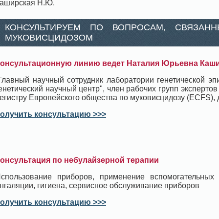
аширская Н.Ю.
КОНСУЛЬТИРУЕМ ПО ВОПРОСАМ, СВЯЗАН
МУКОВИСЦИДОЗОМ
онсультационную линию ведет Наталия Юрьевна Каш
Главный научный сотрудник лаборатории генетической э
енетический научный центр", член рабочих групп экспертов
егистру Европейского общества по муковисцидозу (ECFS), д
олучить консультацию >>>
онсультация по небулайзерной терапии
спользование приборов, применение вспомогательных
нгаляции, гигиена, сервисное обслуживание приборов
олучить консультацию >>>