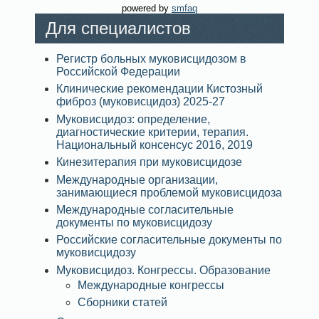
powered by
smfaq
Для специалистов
Регистр больных муковисцидозом в
Российской Федерации
Клинические рекомендации Кистозный
фиброз (муковисцидоз) 2025-27
Муковисцидоз: определение,
диагностические критерии, терапия.
Национальный консенсус 2016, 2019
Кинезитерапия при муковисцидозе
Международные организации,
занимающиеся проблемой муковисцидоза
Международные согласительные
документы по муковисцидозу
Российские согласительные документы по
муковисцидозу
Муковисцидоз. Конгрессы. Образование
Международные конгрессы
Сборники статей