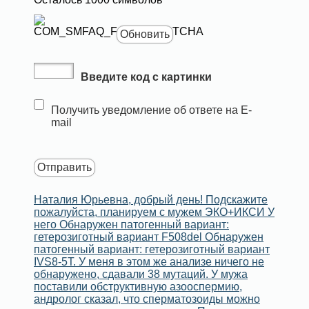
Обновить
Введите код с картинки
Получить уведомление об ответе на E-
mail
Наталия Юрьевна, добрый день! Подскажите
пожалуйста, планируем с мужем ЭКО+ИКСИ У
него Обнаружен патогенный вариант:
гетерозиготный вариант F508del Обнаружен
патогенный вариант: гетерозиготный вариант
IVS8-5T. У меня в этом же анализе ничего не
обнаружено, сдавали 38 мутаций. У мужа
поставили обструктивную азооспермию,
андролог сказал, что сперматозоиды можно