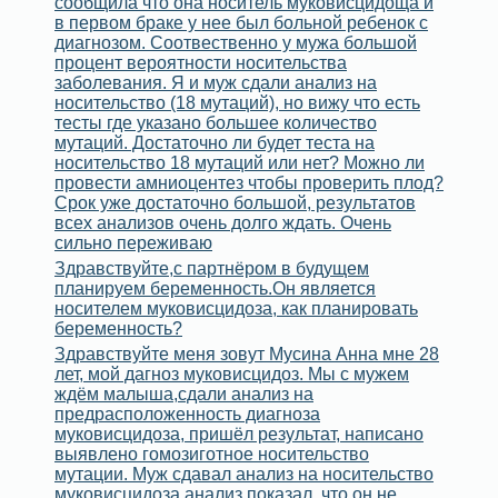
сообщила что она носитель муковисцидоща и
в первом браке у нее был больной ребенок с
диагнозом. Соотвественно у мужа большой
процент вероятности носительства
заболевания. Я и муж сдали анализ на
носительство (18 мутаций), но вижу что есть
тесты где указано большее количество
мутаций. Достаточно ли будет теста на
носительство 18 мутаций или нет? Можно ли
провести амниоцентез чтобы проверить плод?
Срок уже достаточно большой, результатов
всех анализов очень долго ждать. Очень
сильно переживаю
Здравствуйте,с партнёром в будущем
планируем беременность.Он является
носителем муковисцидоза, как планировать
беременность?
Здравствуйте меня зовут Мусина Анна мне 28
лет, мой дагноз муковисцидоз. Мы с мужем
ждём малыша,сдали анализ на
предрасположенность диагноза
муковисцидоза, пришёл результат, написано
выявлено гомозиготное носительство
мутации. Муж сдавал анализ на носительство
муковисцидоза анализ показал, что он не