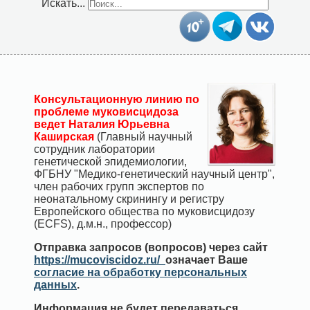
Искать...
Консультационную линию по
проблеме муковисцидоза
ведет Наталия Юрьевна
Каширская
(Главный научный
сотрудник лаборатории
генетической эпидемиологии,
ФГБНУ "Медико-генетический научный центр",
член рабочих групп экспертов по
неонатальному скринингу и регистру
Европейского общества по муковисцидозу
(ECFS), д.м.н., профессор)
Отправка запросов (вопросов) через сайт
https://mucoviscidoz.ru/
означает Ваше
согласие на обработку персональных
данных
.
Информация не будет передаваться