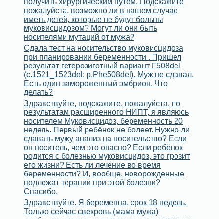
получить хирургическим путем. Подскажите
пожалуйста, возможно ли в нашем случае
иметь детей, которые не будут больны
муковисцидозом? Могут ли они быть
носителями мутаций от мужа?
Сдала тест на носительство муковисцидоза
при планировании беременности . Пришел
результат гетерозиготный вариант F508del
(c.1521_1523del; p.Phe508del). Муж не сдавал.
Есть один замороженный эмбрион. Что
делать?
Здравствуйте, подскажите, пожалуйста, по
результатам расширенного НИПТ, я являюсь
носителем Муковисцидоз, беременность 20
недель. Первый ребёнок не болеет. Нужно ли
сдавать мужу анализ на носительство? Если
он носитель, чем это опасно? Если ребёнок
родится с болезнью муковисцидоз, это грозит
его жизни? Есть ли лечение во время
беременности? И, вообще, новорожденные
подлежат терапии при этой болезни?
Спасибо.
Здравствуйте. Я беременна, срок 18 недель.
Только сейчас свекровь (мама мужа)