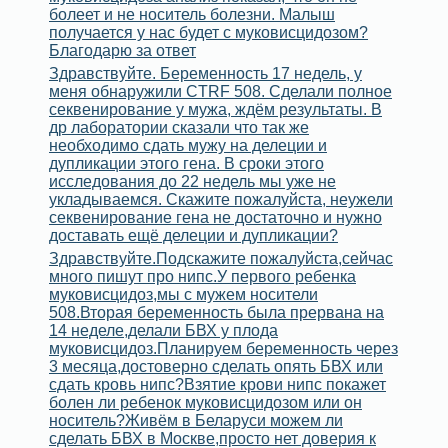
болеет и не носитель болезни. Малыш
получается у нас будет с муковисцидозом?
Благодарю за ответ
Здравствуйте. Беременность 17 недель, у
меня обнаружили CTRF 508. Сделали полное
секвенирование у мужа, ждём результаты. В
др лаборатории сказали что так же
необходимо сдать мужу на делеции и
дупликации этого гена. В сроки этого
исследования до 22 недель мы уже не
укладываемся. Скажите пожалуйста, неужели
секвенирование гена не достаточно и нужно
доставать ещё делеции и дупликации?
Здравствуйте.Подскажите пожалуйста,сейчас
много пишут про нипс.У первого ребенка
муковисцидоз,мы с мужем носители
508.Вторая беременность была прервана на
14 неделе,делали БВХ у плода
муковисцидоз.Планируем беременность через
3 месяца,достоверно сделать опять БВХ или
сдать кровь нипс?Взятие крови нипс покажет
болен ли ребенок муковисцидозом или он
носитель?Живём в Беларуси можем ли
сделать БВХ в Москве,просто нет доверия к