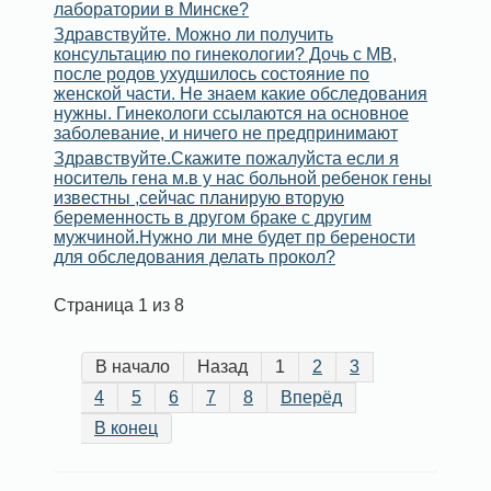
лаборатории в Минске?
Здравствуйте. Можно ли получить
консультацию по гинекологии? Дочь с МВ,
после родов ухудшилось состояние по
женской части. Не знаем какие обследования
нужны. Гинекологи ссылаются на основное
заболевание, и ничего не предпринимают
Здравствуйте.Скажите пожалуйста если я
носитель гена м.в у нас больной ребенок гены
известны ,сейчас планирую вторую
беременность в другом браке с другим
мужчиной.Нужно ли мне будет пр берености
для обследования делать прокол?
Страница 1 из 8
В начало
Назад
1
2
3
4
5
6
7
8
Вперёд
В конец