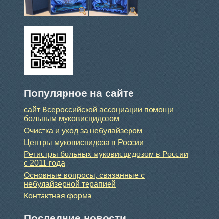
Популярное на сайте
сайт Всероссийской ассоциации помощи
больным муковисцидозом
Очистка и уход за небулайзером
Центры муковисцидоза в России
Регистры больных муковисцидозом в России
с 2011 года
Основные вопросы, связанные с
небулайзерной терапией
Контактная форма
Последние новости